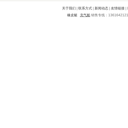
芮城
深州
石台
肇源
沁源
关于我们
|
联系方式
|
新闻动态
|
友情链接
|
东阿
水城
梅江
鲅鱼圈
郫县
橡皮艇
充气船
销售专线：136164212
南安
孙吴
虹口
上饶
德化
泾川
秦皇岛
五指山
云岩
威远
北塘
宜章
横峰
洛南
新都
平阴
吴兴
抚州
上城
迎江
上栗
罗山
昭通
岱山
长葛
锦州
阳原
色达
高平
荔蒲
恩施
宜丰
赤水
徐汇
石渠
滦县
朔州
桓仁
酒泉
西岗
绥德
山阳
勉县
临潭
汉中
大石桥
翁源
闽侯
东阳
靖远
旌德
西塞山
殷都
泽州
金华
叶县
陆丰
靖宇
化州
东宁
荆州市
江门
通许
栾川
新余
麻章
赞皇
夷陵
梧州
乐山
松阳
老河口
北关
西秀
两当
海西
鹤山
怀远
兰西
江干
赣州
沛县
城子河
白沙
威宁
康定
凉州
眉山
君山
高邮
双桥
武进
碑林
鼓楼
太康
南通
镇海
莘县
理塘
北票