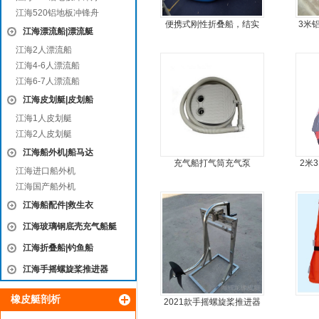
江海520铝地板冲锋舟
便携式刚性折叠船，结实
3米
江海漂流船|漂流艇
耐扎，方便折叠
江海2人漂流船
江海4-6人漂流船
江海6-7人漂流船
江海皮划艇|皮划船
江海1人皮划艇
江海2人皮划艇
江海船外机|船马达
充气船打气筒充气泵
2米
江海进口船外机
艇
江海国产船外机
江海船配件|救生衣
江海玻璃钢底壳充气船艇
江海折叠船|钓鱼船
江海手摇螺旋桨推进器
橡皮艇剖析
2021款手摇螺旋桨推进器