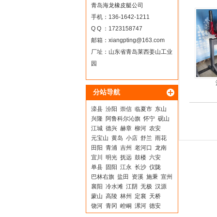
青岛海龙橡皮艇公司
手机：136-1642-1211
Q Q ：1723158747
邮箱：
xiangpting@163.com
厂址：山东省青岛莱西姜山工业
园
分站导航
滦县
汾阳
崇信
临夏市
东山
兴隆
阿鲁科尔沁旗
怀宁
砚山
江城
德兴
赫章
柳河
农安
元宝山
黄岛
小店
舒兰
雨花
田阳
青浦
吉州
老河口
龙南
宜川
明光
抚远
鼓楼
六安
单县
固阳
江永
长沙
仪陇
巴林右旗
盐田
资溪
施秉
宣州
襄阳
冷水滩
江阴
无极
汉源
蒙山
高陵
林州
定襄
天桥
饶河
青冈
崆峒
漯河
德安
新罗
朝阳
靖州
裕安
咸安