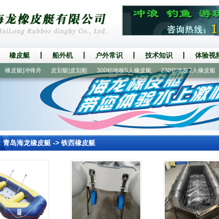
橡皮艇
船外机
户外常识
技术知识
体验视
皮艇|冲锋舟
皮划艇|皮划船
300铝地板5人橡皮艇
230铝地板2人橡皮艇
2
：
青岛海龙橡皮艇
->
铁西橡皮艇