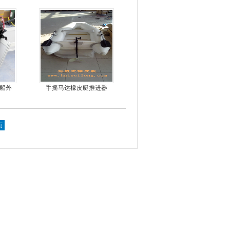
外机
力船外
手摇马达橡皮艇推进器
机
页