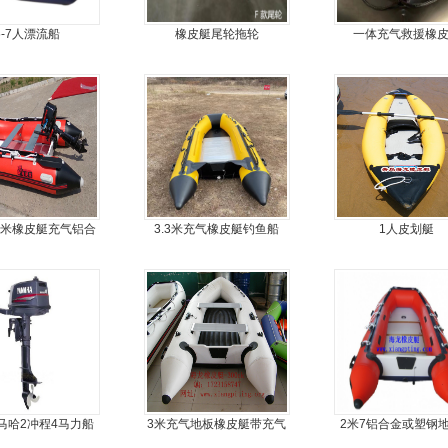
6-7人漂流船
橡皮艇尾轮拖轮
一体充气救援橡
3米橡皮艇充气铝合
3.3米充气橡皮艇钓鱼船
1人皮划艇
金地板
马哈2冲程4马力船
3米充气地板橡皮艇带充气
2米7铝合金或塑钢