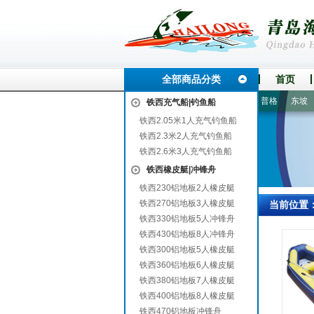
全部商品分类
首页
城
湘潭
南郊
谷城
于都
铜仁地区
泸西
泽库
普格
东坡
橡
铁西充气船|钓鱼船
铁西2.05米1人充气钓鱼船
铁西2.3米2人充气钓鱼船
铁西2.6米3人充气钓鱼船
铁西橡皮艇|冲锋舟
铁西230铝地板2人橡皮艇
铁西270铝地板3人橡皮艇
当前位置
铁西330铝地板5人冲锋舟
铁西430铝地板8人冲锋舟
铁西300铝地板5人橡皮艇
铁西360铝地板6人橡皮艇
铁西380铝地板7人橡皮艇
铁西400铝地板8人橡皮艇
铁西470铝地板冲锋舟