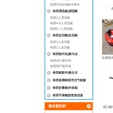
铁西520铝地板冲锋舟
铁西漂流船|漂流艇
铁西2人漂流船
铁西4-6人漂流船
铁西6-7人漂流船
铁西皮划艇|皮划船
铁西1人皮划艇
铁西2人皮划艇
铁西船外机|船马达
红黑色
铁西进口船外机
铁西国产船外机
铁西船配件|救生衣
铁西玻璃钢底壳充气船艇
铁西折叠船|钓鱼船
铁西手摇螺旋桨推进器
橡皮艇剖析
进口雅