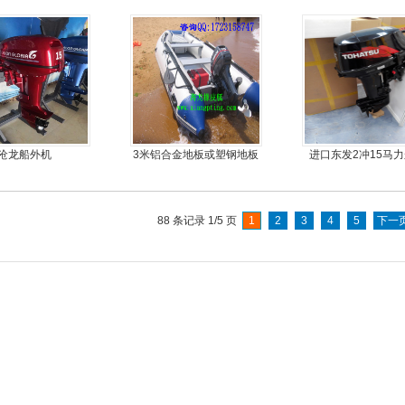
外机马达
龙骨
皮艇
沧龙船外机
3米铝合金地板或塑钢地板
进口东发2冲15马
5人可挂机橡皮艇，冲锋
机船尾机舷外
舟，动力艇
88 条记录 1/5 页
1
2
3
4
5
下一