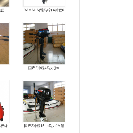
皮艇
YAMAHA(雅马哈) 4冲程6
马力船外机
国产2冲程4马力(jm-
moter)船外机
地板橡
国产2冲程15hp马力JM船