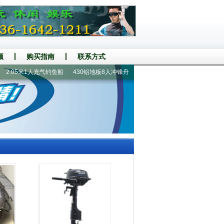
频
购买指南
联系方式
.05米1人充气钓鱼船
430铝地板8人冲锋舟
国产船外机
漂流船|漂流艇
2.