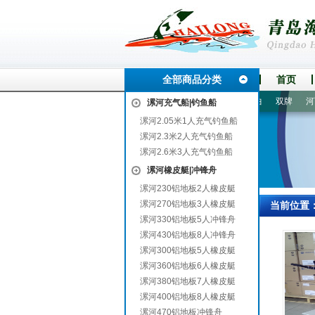
全部商品分类
首页
山
北宁
米易
横山
蓬溪
赤城
惠州
美兰
阳曲
双牌
河西
漯河充气船|钓鱼船
漯河2.05米1人充气钓鱼船
漯河2.3米2人充气钓鱼船
漯河2.6米3人充气钓鱼船
漯河橡皮艇|冲锋舟
漯河230铝地板2人橡皮艇
漯河270铝地板3人橡皮艇
当前位置
漯河330铝地板5人冲锋舟
漯河430铝地板8人冲锋舟
漯河300铝地板5人橡皮艇
漯河360铝地板6人橡皮艇
漯河380铝地板7人橡皮艇
漯河400铝地板8人橡皮艇
漯河470铝地板冲锋舟