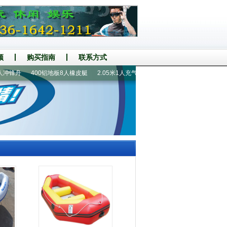
频
购买指南
联系方式
锋舟
400铝地板8人橡皮艇
2.05米1人充气钓鱼船
380铝地板7人橡皮艇
皮