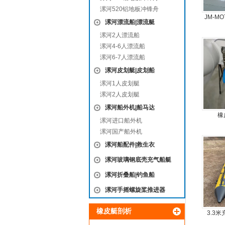
漯河520铝地板冲锋舟
JM-M
漯河漂流船|漂流艇
旋
漯河2人漂流船
漯河4-6人漂流船
漯河6-7人漂流船
漯河皮划艇|皮划船
漯河1人皮划艇
漯河2人皮划艇
漯河船外机|船马达
橡
漯河进口船外机
漯河国产船外机
漯河船配件|救生衣
漯河玻璃钢底壳充气船艇
漯河折叠船|钓鱼船
漯河手摇螺旋桨推进器
橡皮艇剖析
3.3