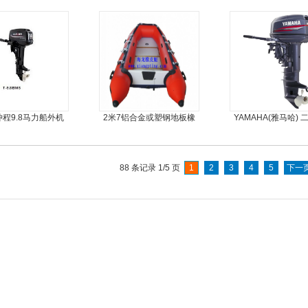
橡皮艇，钓鱼船
丝气垫魔毯
冲程9.8马力船外机
2米7铝合金或塑钢地板橡
YAMAHA(雅马哈) 
皮艇
30马力船外机
88 条记录 1/5 页
1
2
3
4
5
下一