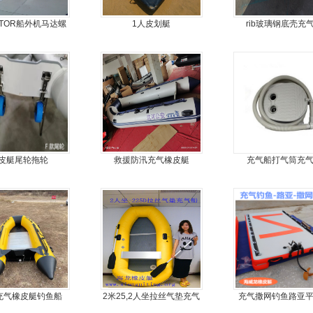
OTOR船外机马达螺
1人皮划艇
rib玻璃钢底壳充
桨舷外机挂浆机
皮艇尾轮拖轮
救援防汛充气橡皮艇
充气船打气筒充
米充气橡皮艇钓鱼船
2米25,2人坐拉丝气垫充气
充气撒网钓鱼路亚