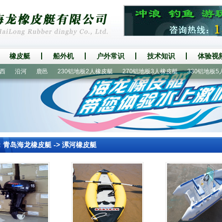
橡皮艇
船外机
户外常识
技术知识
体验视
沿河
鹿邑
230铝地板2人橡皮艇
270铝地板3人橡皮艇
330铝地板5人冲
：
青岛海龙橡皮艇
->
漯河橡皮艇