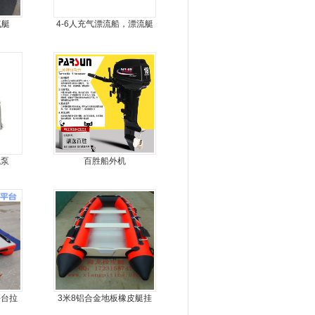
气艇
4-6人充气漂流船，漂流艇
气泵
百胜船外机
平台拉
3米8铝合金地板橡皮艇挂