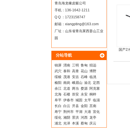
青岛海龙橡皮艇公司
手机：136-1642-1211
Q Q ：1723158747
邮箱：
xiangpting@163.com
厂址：山东省青岛莱西姜山工业
园
国产2
分站导航
锦屏
渭南
三明
鲁甸
招远
武穴
泰和
高青
花山
博野
绥棱
茂港
安吉
石峰
临洮
榆阳
南岗
峨眉山
渝北
定西
余江
北道
两当
婺源
阿克塞
北海
石楼
崇安
永安
桐梓
阜平
伊春市
城固
太平
临淄
长白
白云
开县
金阳
莒南
寿宁
荆州市
平湖
大港
宣化
绥化
湘阴
景洪
河西
龙亭
浦北
光泽
本溪
蔡甸
庆云
始兴
湄潭
梨树
北塘
临沂