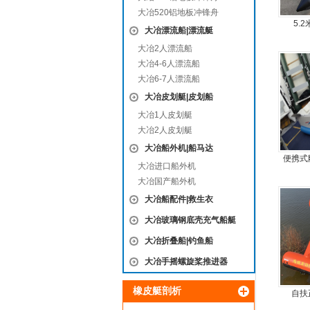
大冶520铝地板冲锋舟
5.
大冶漂流船|漂流艇
大冶2人漂流船
大冶4-6人漂流船
大冶6-7人漂流船
大冶皮划艇|皮划船
大冶1人皮划艇
大冶2人皮划艇
大冶船外机|船马达
便携式
大冶进口船外机
耐
大冶国产船外机
大冶船配件|救生衣
大冶玻璃钢底壳充气船艇
大冶折叠船|钓鱼船
大冶手摇螺旋桨推进器
橡皮艇剖析
自扶