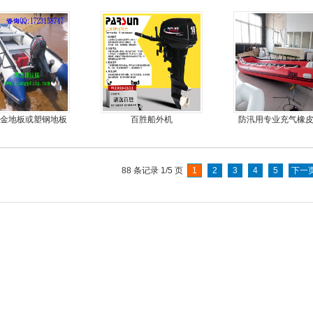
耐磨护皮装甲
合金地板或塑钢地板
百胜船外机
防汛用专业充气橡
挂机橡皮艇，冲锋
合金地板冲锋
舟，动力艇
88 条记录 1/5 页
1
2
3
4
5
下一