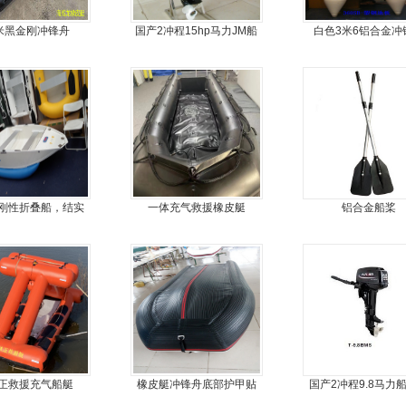
2米黑金刚冲锋舟
国产2冲程15hp马力JM船
白色3米6铝合金冲
外机
刚性折叠船，结实
一体充气救援橡皮艇
铝合金船桨
扎，方便折叠
正救援充气船艇
橡皮艇冲锋舟底部护甲贴
国产2冲程9.8马力