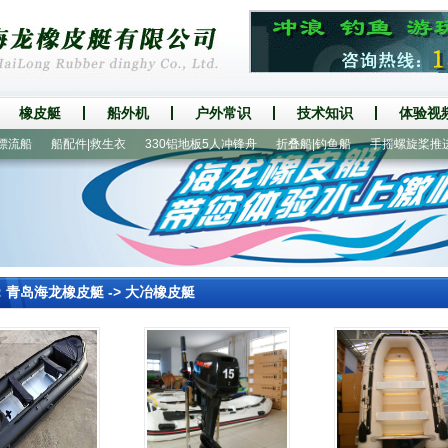
橡皮艇
船外机
户外常识
技术知识
体验视
船
船配件|救生衣
330铝地板5人冲锋舟
折叠船|钓鱼船
手摇螺旋桨推进器
：
青岛海龙橡皮艇
->
大冶橡皮艇