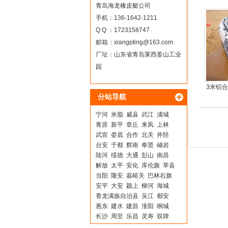
青岛海龙橡皮艇公司
手机：136-1642-1211
Q Q ：1723158747
邮箱：
xiangpting@163.com
厂址：山东省青岛莱西姜山工业
园
3米铝
分站导航
5人可
宁河
米脂
威县
武江
浦城
青原
新平
章丘
来凤
上林
武宣
娄底
合作
北关
井陉
台安
于都
辉南
奉贤
岫岩
陆河
绥德
大通
彭山
南昌
解放
太平
安化
库伦旗
莘县
当阳
隆安
嘉峪关
巴林右旗
安平
大安
颍上
柳河
海城
青龙满族自治县
吴江
都安
惠东
建水
建昌
淮阳
桐城
长沙
周至
乐昌
灵寿
双牌
合江
安顺
扬州
屏山
通城