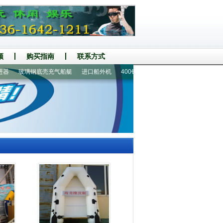
频
购买指南
联系方式
玻璃钢底壳充气船艇
进口船外机
400铝地板8人橡皮艇
皮划艇|皮划船