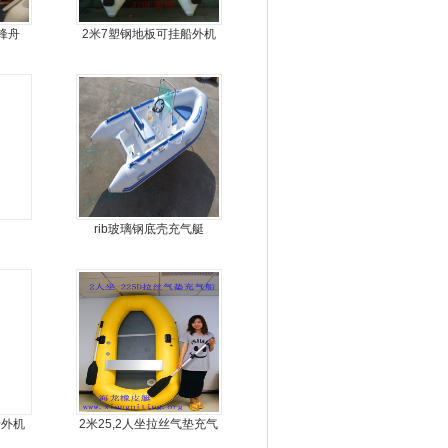
锋舟
2米7塑钢地板可挂船外机
橡皮艇，冲锋舟
rib玻璃钢底壳充气艇
船外机
2米25,2人坐拉丝气垫充气