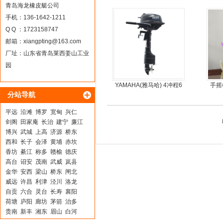
青岛海龙橡皮艇公司
手机：136-1642-1211
Q Q ：1723158747
邮箱：
xiangpting@163.com
厂址：山东省青岛莱西姜山工业
园
YAMAHA(雅马哈) 4冲程6
手摇
分站导航
马力船外机
手
平远
沿滩
博罗
宽甸
兴仁
剑阁
田家庵
长治
建宁
廉江
博兴
武城
上高
济源
桥东
西和
长子
会泽
黄埔
赤坎
香坊
綦江
称多
赣榆
德庆
高台
诏安
茂南
武威
岚县
金华
安西
梁山
桥东
闸北
威远
许昌
利津
泾川
洛龙
自贡
六合
灵台
长寿
襄阳
荷塘
庐阳
廊坊
茅箭
治多
贵南
新丰
湘东
眉山
白河
恒山
东区
四方台
沂水
昔阳