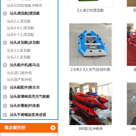
汕头520铝地板冲锋舟
2人坐234漂流船
汕头漂流船|漂流艇
汕头2人漂流船
汕头4-6人漂流船
汕头6-7人漂流船
汕头皮划艇|皮划船
汕头1人皮划艇
汕头2人皮划艇
汕头船外机|船马达
2.6米2-3人充气拉丝钓鱼
汕头进口船外机
船
汕头国产船外机
汕头船配件|救生衣
汕头玻璃钢底壳充气船艇
汕头折叠船|钓鱼船
汕头手摇螺旋桨推进器
橡皮艇剖析
380防汛冲锋舟
r