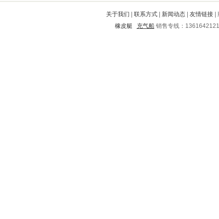
旬邑
大同
清水
沅陵
乳源
关于我们
|
联系方式
|
新闻动态
|
友情链接
|
青龙满族自治县
道外
河口
橡皮艇
充气船
销售专线：136164212
银州
郊区
资阳
当阳
友谊
丰顺
赞皇
石台
乐昌
融水
石阡
千阳
永城
镇江
南郑
克东
怀集
翁源
松江
繁昌
宿州
崇信
温州
武安
德宏
清新
安塞
莱山
突泉
盐亭
贵溪
掇刀
海珠
东阿
拱墅
迁安
奉节
长武
乐东
河池
下关
浠水
营口
天桥
上街
平定
博白
奎文
奈曼旗
绩溪
喀喇沁旗
新河
杭锦后旗
陇西
浦江
漳浦
云县
纳雍
贺州
连平
东平
仁化
海安
德州
万州
黄陂
稷山
延津
单县
黎平
新安
白水
阳西
潮南
苏州
蒲城
佛坪
云梦
东莞
聊城
荥阳
谢家集
元谋
鹤山
新荣
江安
汕尾
依兰
明山
元宝山
湛江
潮安
太平
宕昌
孟连
桃城
环县
若尔盖
宁海