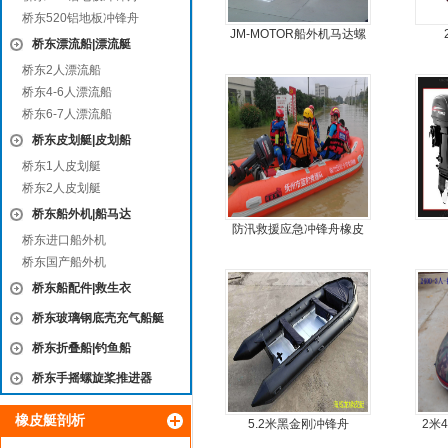
桥东520铝地板冲锋舟
JM-MOTOR船外机马达螺
桥东漂流船|漂流艇
旋桨舷外机挂浆机
桥东2人漂流船
桥东4-6人漂流船
桥东6-7人漂流船
桥东皮划艇|皮划船
桥东1人皮划艇
桥东2人皮划艇
桥东船外机|船马达
防汛救援应急冲锋舟橡皮
桥东进口船外机
艇厂家直销
桥东国产船外机
桥东船配件|救生衣
桥东玻璃钢底壳充气船艇
桥东折叠船|钓鱼船
桥东手摇螺旋桨推进器
橡皮艇剖析
5.2米黑金刚冲锋舟
2米