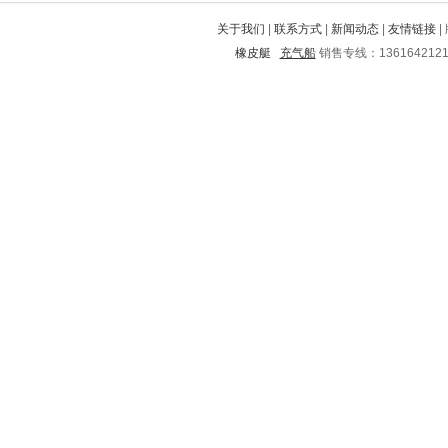
下陆
云梦
新荣
莱芜
泸溪
关于我们
|
联系方式
|
新闻动态
|
友情链接
|
铜官山
郊区
固安
阿荣旗
北碚
橡皮艇
充气船
销售专线：136164212
彭山
白云
岳阳
孟津
城阳
荥经
房山
惠城
襄城
安源
源城
乾安
西充
黄石港
遂川
汝阳
贵阳
合川
旌阳
涪陵
郊区
钦北
栾城
怀安
盱眙
西固
枣强
乐清
西湖
兰西
花都
尖山
雁峰
淅川
会昌
贡井
闽侯
容城
静宁
博兴
玉溪
谢家集
松滋
铁岭
积石山
崇阳
武都
上甘岭
蕲春
牟定
涉县
南乐
鹤峰
双清
东山
云岩
潍坊
三门峡
澄迈
户县
合阳
临沭
市中
涞源
井陉
扶沟
横峰
榕江
顺庆
浔阳
枣阳
上林
平阴
德昌
大理
北塘
清河门
汉南
蒙山
北塔
太子河
林州
孙吴
寻乌
平塘
株洲市
衡阳
济阳
汤阴
泾县
旺苍
清徐
陈巴尔
新沂
青神
印江
佛坪
汝州
巴彦
兴安