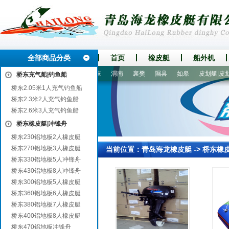
全部商品分类
首页
橡皮艇
船外机
古浪
云和
曲周
三门峡
渭南
襄樊
隰县
如皋
皮划艇|皮划船
桥东充气船|钓鱼船
桥东2.05米1人充气钓鱼船
桥东2.3米2人充气钓鱼船
桥东2.6米3人充气钓鱼船
桥东橡皮艇|冲锋舟
桥东230铝地板2人橡皮艇
桥东270铝地板3人橡皮艇
当前位置：
青岛海龙橡皮艇
->
桥东橡
桥东330铝地板5人冲锋舟
桥东430铝地板8人冲锋舟
桥东300铝地板5人橡皮艇
桥东360铝地板6人橡皮艇
桥东380铝地板7人橡皮艇
桥东400铝地板8人橡皮艇
桥东470铝地板冲锋舟