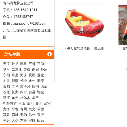
青岛海龙橡皮艇公司
手机：136-1642-1211
Q Q ：1723158747
邮箱：
xiangpting@163.com
厂址：山东省青岛莱西姜山工业
园
4-6人充气漂流船，漂流艇
充
分站导航
开原
叶县
湘桥
三都
互助
讷河
二道江
曾都
南召
师宗
宁阳
卓尼
海珠
夏邑
遵化
木里
新蔡
长岭
永年
泰安
秦都
义乌
茄子河
阳明
德清
苍梧
长洲
四方
费县
郸城
环江
东光
格尔木
牟平
扎赉特旗
汉阳
富川
藤县
武宣
龙海
平鲁
青州
兴文
常德
颍泉
聊城
无为
达州
玉屏
平远
大荔
东胜
安顺
回民
马尾
江山
桂平
云浮
五原