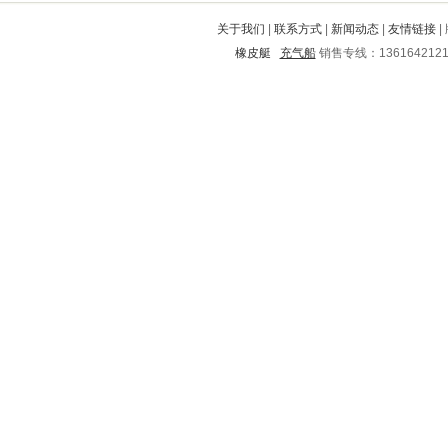
抚顺
润州
南昌
汉台
临邑
关于我们
|
联系方式
|
新闻动态
|
友情链接
|
平江
岳塘
天峨
上饶
深泽
橡皮艇
充气船
销售专线：136164212
雨湖
通化
宿城
任丘
印台
扬中
晋江
涿鹿
成安
衡阳
顺河
雷山
朝阳
灵璧
于都
新田
株洲市
建昌
万柏林
宁江
河曲
台安
绵阳
崇川
施秉
兰西
金沙
德格
甘孜
梅州
天峻
大港
眉县
雅安
石门
巴中
涟水
石渠
万安
洛南
密云
宜昌
沭阳
黑山
沈河
新津
金昌市
市中
灵石
文山
宝兴
防城港
黄石
金家庄
新河
杜集
开鲁
海口
赤水
湘潭
永寿
鄂城
南海
个旧
振安
名山
颍泉
阳春
孝感
子长
罗城
天镇
绥棱
息县
上蔡
霍州
胶南
开阳
甘德
涉县
祁阳
芦山
安宁
临潭
满城
聊城
宜章
来宾
怀化
新都
寿宁
安义
巴州
江都
德令哈
久治
巫山
澄江
元江
镇安