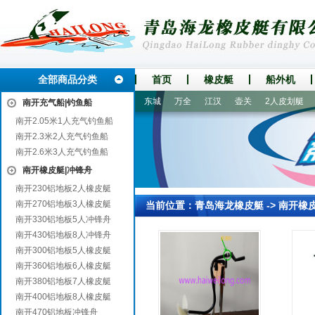
全部商品分类
首页
橡皮艇
船外机
临渭
千山
涿州
礼泉
东城
万全
江汉
壶关
2人皮划艇
漂
南开充气船|钓鱼船
南开2.05米1人充气钓鱼船
南开2.3米2人充气钓鱼船
南开2.6米3人充气钓鱼船
南开橡皮艇|冲锋舟
南开230铝地板2人橡皮艇
南开270铝地板3人橡皮艇
当前位置：
青岛海龙橡皮艇
->
南开橡
南开330铝地板5人冲锋舟
南开430铝地板8人冲锋舟
南开300铝地板5人橡皮艇
南开360铝地板6人橡皮艇
南开380铝地板7人橡皮艇
南开400铝地板8人橡皮艇
南开470铝地板冲锋舟