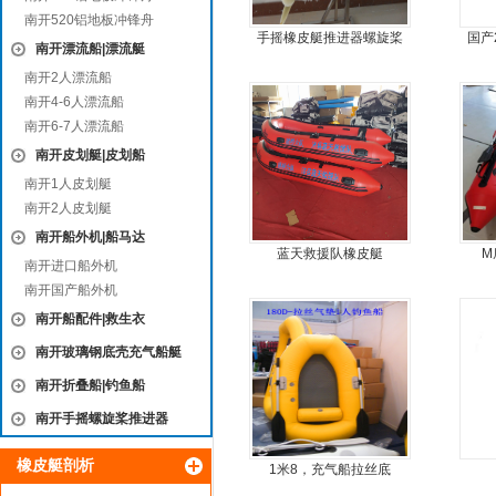
南开520铝地板冲锋舟
手摇橡皮艇推进器螺旋桨
国产
南开漂流船|漂流艇
手摇马达钓鱼船推进器
南开2人漂流船
南开4-6人漂流船
南开6-7人漂流船
南开皮划艇|皮划船
南开1人皮划艇
南开2人皮划艇
南开船外机|船马达
蓝天救援队橡皮艇
M
南开进口船外机
南开国产船外机
南开船配件|救生衣
南开玻璃钢底壳充气船艇
南开折叠船|钓鱼船
南开手摇螺旋桨推进器
橡皮艇剖析
1米8，充气船拉丝底