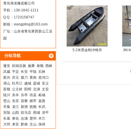
青岛海龙橡皮艇公司
手机：136-1642-1211
Q Q ：1723158747
邮箱：
xiangpting@163.com
厂址：山东省青岛莱西姜山工业
园
5.2米黑金刚冲锋舟
JM
分站导航
蓬安
杭锦后旗
施秉
泰顺
西峡
武威
平定
长安
平陆
石林
新兴
庆元
掇刀
黄南
老河口
潜山
牡丹江
越城
荔城
安义
富顺
公主岭
阳明
北湖
文安
陆川
东丰
乐亭
珙县
柘城
璧山
东至
昌黎
猇亭
嘉善
辛集
龙江
新洲
抚顺
长武
安陆
山阳
驻马店
雨城
漳平
长葛
奉化
合浦
楚州
木兰
大同
来安
黔南
文山
保靖
久治
陵水
威信
德钦
界首