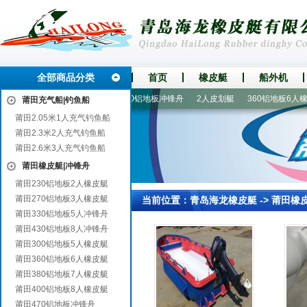
全部商品分类
首页
橡皮艇
船外机
机|船马达
橡皮艇|冲锋舟
470铝地板冲锋舟
2人皮划艇
360铝地板6人橡皮
莆田充气船|钓鱼船
莆田2.05米1人充气钓鱼船
莆田2.3米2人充气钓鱼船
莆田2.6米3人充气钓鱼船
莆田橡皮艇|冲锋舟
莆田230铝地板2人橡皮艇
莆田270铝地板3人橡皮艇
当前位置：
青岛海龙橡皮艇
->
莆田橡
莆田330铝地板5人冲锋舟
莆田430铝地板8人冲锋舟
莆田300铝地板5人橡皮艇
莆田360铝地板6人橡皮艇
莆田380铝地板7人橡皮艇
莆田400铝地板8人橡皮艇
莆田470铝地板冲锋舟