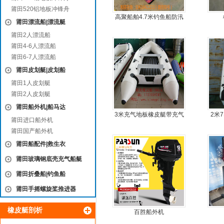
莆田520铝地板冲锋舟
高聚船舶4.7米钓鱼船防汛
莆田漂流船|漂流艇
冲锋舟发泡船塑料船8人动
莆田2人漂流船
力艇
莆田4-6人漂流船
莆田6-7人漂流船
莆田皮划艇|皮划船
莆田1人皮划艇
莆田2人皮划艇
莆田船外机|船马达
3米充气地板橡皮艇带充气
2米
莆田进口船外机
龙骨
莆田国产船外机
莆田船配件|救生衣
莆田玻璃钢底壳充气船艇
莆田折叠船|钓鱼船
莆田手摇螺旋桨推进器
橡皮艇剖析
百胜船外机