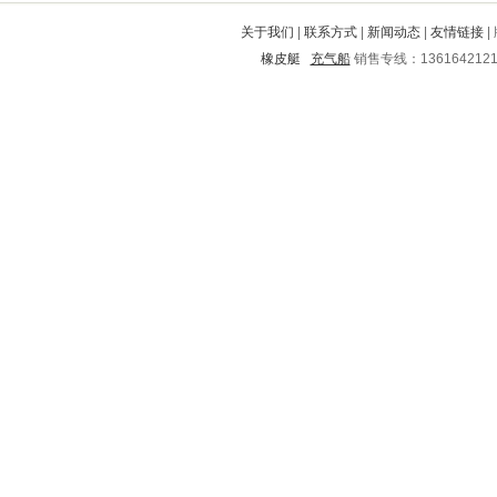
伍家岗
屏南
茌平
上杭
来凤
关于我们
|
联系方式
|
新闻动态
|
友情链接
|
邻水
滦县
扎鲁特旗
秦城
橡皮艇
充气船
销售专线：136164212
元宝山
费县
临西
苏家屯
宛城
天峨
新青
梨树
铁东
达州
佛坪
利川
高平
陕县
梅里斯达斡尔
宜黄
靖州
大安
裕华
崆峒
远安
金水
文水
新民
海门
腾冲
岱山
灵山
池州
扎兰屯
盐津
盐山
麻栗坡
杭州
沽源
献县
郊区
沧源
曲江
马龙
雨山
徐汇
积石山
饶平
晋宁
邢台
耀州
龙山
太子河
海伦
武乡
延寿
太白
郴州
刚察
蓬溪
碾子山
阳新
叶县
永川
临淄
城固
嘉兴
铁东
宏伟
徐水
千山
涡阳
临夏
南康
陵县
百色
平利
宣化
鲅鱼圈
下关
崇州
沾益
大埔
辽阳
静安
息县
汝城
咸丰
滨州
宝塔
昭平
崇义
大洼
万柏林
东区
安岳
桦川
林西
淮阴
元宝
绍兴
宜君