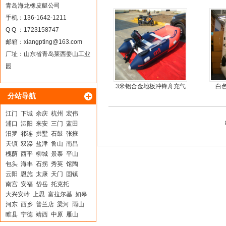
料
青岛海龙橡皮艇公司
手机：136-1642-1211
Q Q ：1723158747
邮箱：
xiangpting@163.com
厂址：山东省青岛莱西姜山工业
园
3米铝合金地板冲锋舟充气
白
分站导航
皮划艇
江门
下城
余庆
杭州
宏伟
浦口
泗阳
来安
三门
蓝田
汨罗
祁连
拱墅
石鼓
张掖
天镇
双滦
盐津
鲁山
南昌
槐荫
西平
柳城
景泰
平山
包头
海丰
石拐
秀英
馆陶
云阳
恩施
太康
天门
固镇
南宫
安福
岱岳
托克托
大兴安岭
上思
富拉尔基
如皋
河东
西乡
普兰店
梁河
雨山
睢县
宁德
靖西
中原
雁山
新北
都江堰
库伦旗
连江
广宁