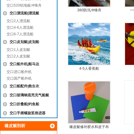
交口520铝地板冲锋舟
380防汛冲锋舟
一
交口漂流船|漂流艇
交口2人漂流船
交口4-6人漂流船
交口6-7人漂流船
交口皮划艇|皮划船
交口1人皮划艇
交口2人皮划艇
交口船外机|船马达
4-5人香蕉船
交口进口船外机
交口国产船外机
交口船配件|救生衣
交口玻璃钢底壳充气船艇
交口折叠船|钓鱼船
交口手摇螺旋桨推进器
橡皮艇剖析
橡皮艇修补胶水和皮子布