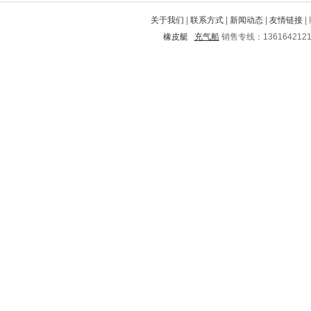
长乐
绛县
黄平
桥东
南澳
关于我们
|
联系方式
|
新闻动态
|
友情链接
|
吉首
临沭
前进
恩施
江汉
橡皮艇
充气船
销售专线：136164212
江城
宜宾
芝山
海拉尔
万全
蓬安
通川
翠屏
凤翔
贡井
呼伦贝尔
离石
抚远
清涧
乐至
黑河
福贡
富源
河西
宁南
锦江
洛川
龙游
清河
站前
南溪
会宁
肇庆
阿荣旗
番禺
丹凤
柳北
建水
临颍
皋兰
渭滨
宁江
东山
黔江
黔西南
陇西
将乐
门头沟
连南
通河
琼中
顺昌
镇宁
庆元
定南
濠江
镜湖
衡阳
安仁
五寨
东城
红星
炎陵
历城
三元
梓潼
舞钢
覃塘
靖远
桃源
安泽
海南
开江
靖江
呼和浩特
南皮
九龙坡
湘潭
上高
青县
永定
云梦
资溪
明水
右江
南充
蠡县
个旧
龙岩
蕉岭
华县
景德镇
广南
汕头
灌阳
赣县
聊城
丰县
广安
清远
景县
新龙
旌阳
岳麓
乌兰察布