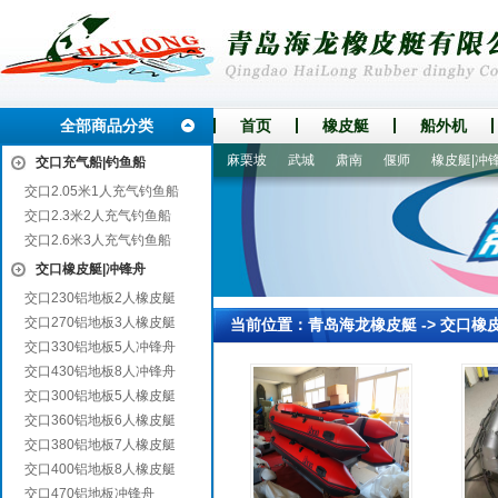
全部商品分类
首页
橡皮艇
船外机
百色
仁化
爱民
枣庄
麻栗坡
武城
肃南
偃师
橡皮艇|冲锋舟
交口充气船|钓鱼船
交口2.05米1人充气钓鱼船
交口2.3米2人充气钓鱼船
交口2.6米3人充气钓鱼船
交口橡皮艇|冲锋舟
交口230铝地板2人橡皮艇
交口270铝地板3人橡皮艇
当前位置：
青岛海龙橡皮艇
->
交口橡
交口330铝地板5人冲锋舟
交口430铝地板8人冲锋舟
交口300铝地板5人橡皮艇
交口360铝地板6人橡皮艇
交口380铝地板7人橡皮艇
交口400铝地板8人橡皮艇
交口470铝地板冲锋舟