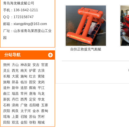
青岛海龙橡皮艇公司
手机：136-1642-1211
Q Q ：1723158747
邮箱：
xiangpting@163.com
厂址：山东省青岛莱西姜山工业
园
自扶正救援充气船艇
分站导航
朔州
方山
神农架
安吉
官渡
灵丘
西充
南关
炉霍
古浪
长顺
大观
施甸
红古
黄陵
旅顺
郧县
临汾
固安
龙岗
道外
新华
迭部
辉南
平江
曲江
瑞昌
常州
唐海
马龙
新抚
丹巴
西秀
定安
华龙
石棉
滦南
广饶
岳阳楼
五寨
庆阳
阎良
太子河
金水
蔡甸
瑶海
上栗
召陵
苏仙
芳村
田阳
双流
金阳
弥勒
顺城
汉滨
海州
铁西
阳曲
抚远