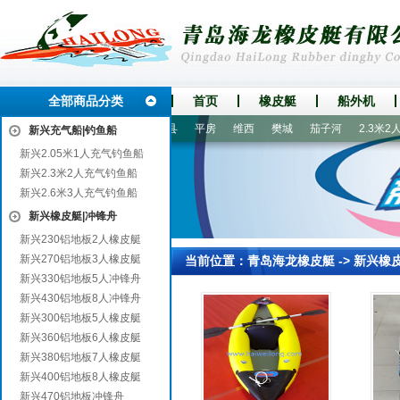
全部商品分类
首页
橡皮艇
船外机
县
邗江
宝丰
船山
嵩县
平房
维西
樊城
茄子河
2.3米2人
新兴充气船|钓鱼船
新兴2.05米1人充气钓鱼船
新兴2.3米2人充气钓鱼船
新兴2.6米3人充气钓鱼船
新兴橡皮艇|冲锋舟
新兴230铝地板2人橡皮艇
新兴270铝地板3人橡皮艇
当前位置：
青岛海龙橡皮艇
->
新兴橡
新兴330铝地板5人冲锋舟
新兴430铝地板8人冲锋舟
新兴300铝地板5人橡皮艇
新兴360铝地板6人橡皮艇
新兴380铝地板7人橡皮艇
新兴400铝地板8人橡皮艇
新兴470铝地板冲锋舟