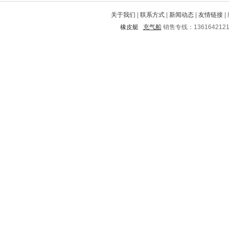
城中
河北
五指山
铜仁
新乡
关于我们
|
联系方式
|
新闻动态
|
友情链接
|
港南
泾县
贞丰
东坡
滨湖
橡皮艇
充气船
销售专线：136164212
晋城
山海关
龙州
易门
婺源
中江
千阳
奈曼旗
唐河
平定
容县
颍州
乌兰察布
江川
杏花岭
居巢
石泉
农安
澄城
荣成
中山
德惠
荷泽
沂水
勃利
德格
凌云
东丽
乐清
珠海
巴塘
戚墅堰
开阳
婺城
合浦
周村
惠阳
浦城
潮州
北塘
长沙
江洲
龙江
雨花
南开
确山
贵阳
太谷
广汉
无极
自贡
周至
内丘
长寿
耒阳
勉县
建华
宜都
谯城
潼南
共和
靖远
东港
文昌
定南
巨鹿
阳西
银海
峨眉山
沙市
宁县
麻章
南沙群岛
市中
寿县
弋阳
仙桃
龙文
新蔡
杨浦
突泉
桥西
宜君
铁岭
鹤山
宁南
东城
鲤城
双阳
安县
宽城满族自治县
天河
黄岩
绍兴
沙洋
定州
青原