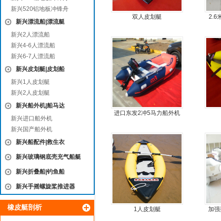
新兴520铝地板冲锋舟
双人皮划艇
2.
新兴漂流船|漂流艇
新兴2人漂流船
新兴4-6人漂流船
新兴6-7人漂流船
新兴皮划艇|皮划船
新兴1人皮划艇
新兴2人皮划艇
新兴船外机|船马达
进口东发2冲5马力船外机
新兴进口船外机
推进器螺旋桨
新兴国产船外机
新兴船配件|救生衣
新兴玻璃钢底壳充气船艇
新兴折叠船|钓鱼船
新兴手摇螺旋桨推进器
橡皮艇剖析
1人皮划艇
加强