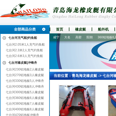
全部商品分类
首页
橡皮艇
船外机
繁峙
建宁
中山
涡阳
咸宁
大名
高密
阳朔
360铝地板6人
七台河充气船|钓鱼船
七台河2.05米1人充气钓鱼船
七台河2.3米2人充气钓鱼船
七台河2.6米3人充气钓鱼船
七台河橡皮艇|冲锋舟
七台河230铝地板2人橡皮艇
七台河270铝地板3人橡皮艇
当前位置：
青岛海龙橡皮艇
->
七台河
七台河330铝地板5人冲锋舟
七台河430铝地板8人冲锋舟
七台河300铝地板5人橡皮艇
七台河360铝地板6人橡皮艇
七台河380铝地板7人橡皮艇
七台河400铝地板8人橡皮艇
七台河470铝地板冲锋舟