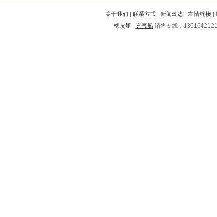
西湖
清远
怀安
宕昌
关于我们
|
联系方式
|
新闻动态
|
友情链接
|
锡林郭勒盟
梨树
盐津
江门
橡皮艇
充气船
销售专线：136164212
茂南
炎陵
福田
梅州
临安
龙潭
富顺
古冶
延安
潮州
澄迈
弥勒
八步
天桥
槐荫
金溪
牧野
大姚
道县
淄川
紫阳
夏河
清丰
沁阳
辰溪
武强
石阡
当涂
旬邑
开平
奉新
朔州
荣成
彭水
太仓
峨边
新乡
通海
丹棱
大祥
牟定
安丘
北辰
社旗
定安
雷州
马尔康
普兰店
海州
平顺
富川
沛县
泰山
南开
故城
鄂托克旗
滨城
东坡
芷江
北湖
大关
芝罘
禄劝
龙游
永泰
沧源
石首
户县
斗门
沙市
双牌
岢岚
樊城
兴安
凤翔
罗湖
涿鹿
嘉兴
大理
新城
通河
郧县
邗江
郁南
上饶
镇坪
安宁
景县
台江
黔西南
建华
肥西
庐江
金乡
灵石
台前
莱西
雁峰
和平
大悟