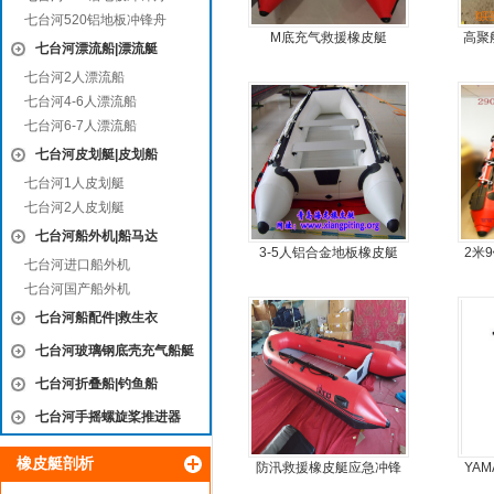
七台河520铝地板冲锋舟
M底充气救援橡皮艇
高聚
七台河漂流船|漂流艇
冲锋
七台河2人漂流船
七台河4-6人漂流船
七台河6-7人漂流船
七台河皮划艇|皮划船
七台河1人皮划艇
七台河2人皮划艇
七台河船外机|船马达
3-5人铝合金地板橡皮艇
2米
七台河进口船外机
板4
七台河国产船外机
七台河船配件|救生衣
七台河玻璃钢底壳充气船艇
七台河折叠船|钓鱼船
七台河手摇螺旋桨推进器
橡皮艇剖析
防汛救援橡皮艇应急冲锋
YAM