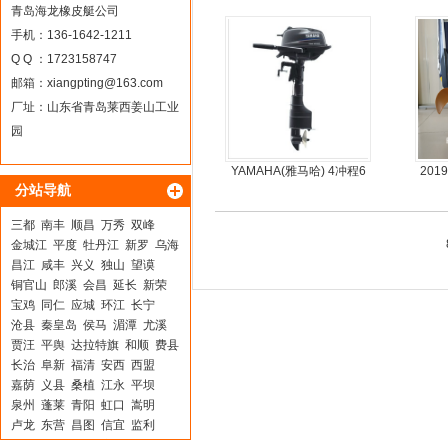
舟厂家定做
青岛海龙橡皮艇公司
手机：136-1642-1211
Q Q ：1723158747
邮箱：
xiangpting@163.com
厂址：山东省青岛莱西姜山工业
园
YAMAHA(雅马哈) 4冲程6
20
分站导航
马力船外机
动力
三都
南丰
顺昌
万秀
双峰
金城江
平度
牡丹江
新罗
乌海
昌江
咸丰
兴义
独山
望谟
铜官山
郎溪
会昌
延长
新荣
宝鸡
同仁
应城
环江
长宁
沧县
秦皇岛
侯马
湄潭
尤溪
贾汪
平舆
达拉特旗
和顺
费县
长治
阜新
福清
安西
西盟
嘉荫
义县
桑植
江永
平坝
泉州
蓬莱
青阳
虹口
嵩明
卢龙
东营
昌图
信宜
监利
泸州
爱民
沙河
广汉
细河