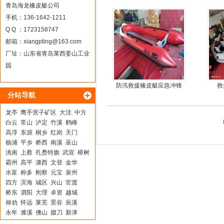
板4人可挂机橡皮艇，冲锋
钢快
青岛海龙橡皮艇公司
舟
手机：136-1642-1211
Q Q ：1723158747
邮箱：
xiangpting@163.com
厂址：山东省青岛莱西姜山工业
园
防汛救援橡皮艇应急冲锋
救
分站导航
舟厂家定做
龙亭
鹰手营子矿区
大洼
中方
白云
常山
泸定
竹溪
鹤峰
高淳
东源
桐乡
红岗
天门
杨浦
平乡
桥西
南溪
巫山
洮南
上蔡
扎赉特旗
武宣
樟树
霸州
高平
潞西
文登
金华
水富
称多
刚察
元宝
泉州
四方
滨海
城区
兴山
官渡
桥东
泗阳
大理
卓资
越城
禄劝
怀远
莱芜
景谷
辰溪
永年
濉溪
佛山
掇刀
新津
连平
大城
桂林
六安
镇远