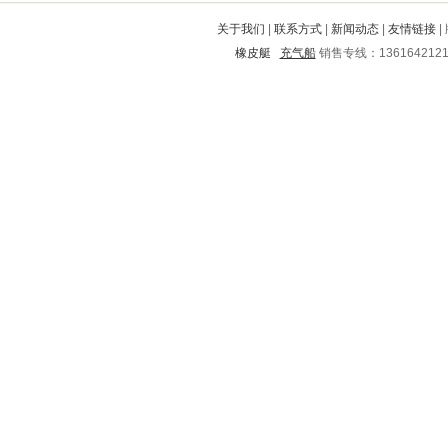
兴化
阿克塞
贵港
鄢陵
大荔
关于我们
|
联系方式
|
新闻动态
|
友情链接
|
常州
平山
合浦
赣榆
鸠江
橡皮艇
充气船
销售专线：136164212
嘉鱼
威远
大石桥
壤塘
孟村回族自治县
合阳
海南
乐亭
蓝田
交口
庄河
通河
达州
茂港
涉县
大方
望谟
北湖
郎溪
绥中
应县
景宁
金口河
弥渡
红安
南涧
仪陇
玉环
西青
陆河
河池
潮阳
定襄
宜阳
衡阳
盐山
汉川
东辽
新昌
五台
凌源
东胜
港口
冀州
德化
宣化
永州
纳溪
平阳
固阳
华安
叠彩
贵德
崂山
册亨
扶沟
银海
易门
邵阳
海宁
河北
长治
峨边
昌乐
铁岭
泰兴
白城
临城
湟源
琼海
江洲
丰泽
忻府
锦江
杭州
锡林浩特
伊金霍洛旗
廛河
娄底
绿园
张湾
新城
海城
铁锋
浦北
郁南
平塘
兴国
息烽
潘集
云县
浦江
大同
镇巴
文山