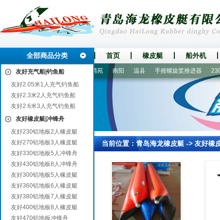
全部商品分类
首页
橡皮艇
船外机
锦江
红河
名山
包河
清苑
南阳
温县
手摇螺旋桨推进器
230
友好充气船|钓鱼船
友好2.05米1人充气钓鱼船
友好2.3米2人充气钓鱼船
友好2.6米3人充气钓鱼船
友好橡皮艇|冲锋舟
友好230铝地板2人橡皮艇
友好270铝地板3人橡皮艇
当前位置：
青岛海龙橡皮艇
->
友好橡
友好330铝地板5人冲锋舟
友好430铝地板8人冲锋舟
友好300铝地板5人橡皮艇
友好360铝地板6人橡皮艇
友好380铝地板7人橡皮艇
友好400铝地板8人橡皮艇
友好470铝地板冲锋舟