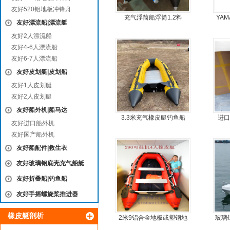
友好520铝地板冲锋舟
充气浮筒船浮筒1.2料
YAM
友好漂流船|漂流艇
友好2人漂流船
友好4-6人漂流船
友好6-7人漂流船
友好皮划艇|皮划船
友好1人皮划艇
友好2人皮划艇
友好船外机|船马达
3.3米充气橡皮艇钓鱼船
进口
友好进口船外机
友好国产船外机
友好船配件|救生衣
友好玻璃钢底壳充气船艇
友好折叠船|钓鱼船
友好手摇螺旋桨推进器
橡皮艇剖析
2米9铝合金地板或塑钢地
玻璃