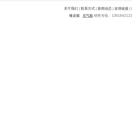
眉山
肥东
城中
安新
新罗
关于我们
|
联系方式
|
新闻动态
|
友情链接
|
马山
七里河
容县
惠山
蒲城
橡皮艇
充气船
销售专线：136164212
昭觉
禄劝
蝶山
青白江
平舆
平果
沐川
泽库
宣汉
九龙坡
慈利
东海
莱州
盘山
保靖
昆明
承德
庐阳
雨城
海北
临江
印江
铜陵
武陟
金州
青浦
西城
汾西
宝鸡
东方
集宁
乐陵
西林
乌兰浩特
岚皋
单县
宣化
清苑
番禺
鼓楼
获嘉
雨山
长清
庆元
桥东
五原
高邮
中山
五华
新华
奉化
港南
岳池
惠民
临沧
浦东新
昭通
金川
岳塘
太和
云龙
安西
甘孜
洪洞
龙沙
旬邑
岳阳
江永
江油
阳东
朔城
黑河
宿松
紫金
苏州
灵川
西昌
郸城
丽江
郊区
浮山
天门
阳谷
孟津
成都
安陆
山阳
海州
右江
汝州
盘县
渭源
阿城
鹰潭
曹县
玄武
柳州
连平
海西
涞源