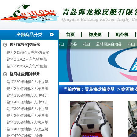
全部商品分类
首页
橡皮艇
船外机
荫
平顶山
盘县
市中
鞍山
乾县
花垣
孟村回族自治县
方山
饶河充气船|钓鱼船
饶河2.05米1人充气钓鱼船
饶河2.3米2人充气钓鱼船
饶河2.6米3人充气钓鱼船
饶河橡皮艇|冲锋舟
饶河230铝地板2人橡皮艇
饶河270铝地板3人橡皮艇
当前位置：
青岛海龙橡皮艇
->
饶河橡
饶河330铝地板5人冲锋舟
饶河430铝地板8人冲锋舟
饶河300铝地板5人橡皮艇
饶河360铝地板6人橡皮艇
饶河380铝地板7人橡皮艇
饶河400铝地板8人橡皮艇
饶河470铝地板冲锋舟