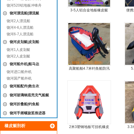
饶河520铝地板冲锋舟
3-5人铝合金地板橡皮艇
便携
饶河漂流船|漂流艇
饶河2人漂流船
饶河4-6人漂流船
饶河6-7人漂流船
饶河皮划艇|皮划船
饶河1人皮划艇
饶河2人皮划艇
饶河船外机|船马达
高聚船舶4.7米钓鱼船防汛
5
饶河进口船外机
冲锋舟发泡船塑料船8人动
饶河国产船外机
力艇
饶河船配件|救生衣
饶河玻璃钢底壳充气船艇
饶河折叠船|钓鱼船
饶河手摇螺旋桨推进器
橡皮艇剖析
2米3塑钢地板可挂机橡皮
3.