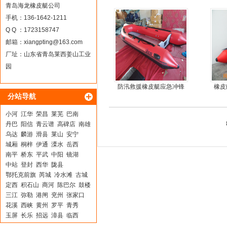
艇，冲锋舟，坐2人
青岛海龙橡皮艇公司
手机：136-1642-1211
Q Q ：1723158747
邮箱：
xiangpting@163.com
厂址：山东省青岛莱西姜山工业
园
防汛救援橡皮艇应急冲锋
橡皮
分站导航
舟厂家定做
简单
小河
江华
荣昌
莱芜
巴南
丹巴
阳信
青云谱
高碑店
南雄
乌达
麟游
滑县
莱山
安宁
城厢
桐梓
伊通
溧水
岳西
南平
桥东
平武
中阳
镜湖
中站
登封
西华
陇县
鄂托克前旗
芮城
冷水滩
古城
定西
积石山
商河
陈巴尔
鼓楼
三江
弥勒
港闸
兖州
张家口
花溪
西峡
黄州
罗平
青秀
玉屏
长乐
招远
漳县
临西
宾阳
郧县
栖霞
湘西
于都