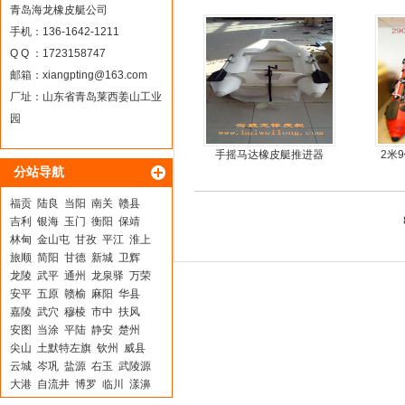
青岛海龙橡皮艇公司
手机：136-1642-1211
Q Q ：1723158747
邮箱：
xiangpting@163.com
厂址：山东省青岛莱西姜山工业
园
手摇马达橡皮艇推进器
2米
分站导航
板4
福贡
陆良
当阳
南关
赣县
吉利
银海
玉门
衡阳
保靖
林甸
金山屯
甘孜
平江
淮上
旅顺
简阳
甘德
新城
卫辉
龙陵
武平
通州
龙泉驿
万荣
安平
五原
赣榆
麻阳
华县
嘉陵
武穴
穆棱
市中
扶风
安图
当涂
平陆
静安
楚州
尖山
土默特左旗
钦州
威县
云城
岑巩
盐源
右玉
武陵源
大港
自流井
博罗
临川
漾濞
巢湖
宁德
肥西
于都
陈仓