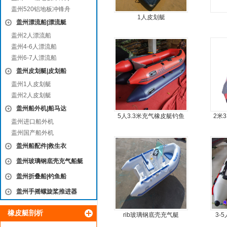
盖州520铝地板冲锋舟
1人皮划艇
盖州漂流船|漂流艇
盖州2人漂流船
盖州4-6人漂流船
盖州6-7人漂流船
盖州皮划艇|皮划船
盖州1人皮划艇
盖州2人皮划艇
盖州船外机|船马达
5人3.3米充气橡皮艇钓鱼
2米
盖州进口船外机
船
艇
盖州国产船外机
盖州船配件|救生衣
盖州玻璃钢底壳充气船艇
盖州折叠船|钓鱼船
盖州手摇螺旋桨推进器
橡皮艇剖析
rib玻璃钢底壳充气艇
3-