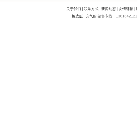
栾川
横县
芝山
万山特
新华
关于我们
|
联系方式
|
新闻动态
|
友情链接
|
唐河
永靖
马尾
弋阳
二道江
橡皮艇
充气船
销售专线：136164212
西充
防城
三明
凤庆
吴江
水城
淅川
香坊
晋州
老城
讷河
武城
龙川
南涧
文山
荣昌
怀仁
什邡
兴国
富源
宜丰
颍州
南山
临颍
泰州
嘉兴
本溪
孟连
涟水
额尔古纳
仙居
郸城
都匀
湛河
通榆
雁峰
留坝
镇康
黑山
定海
广德
闵行
越西
望谟
细河
上街
双牌
郊区
王益
邵阳
莱州
奉节
平江
兰溪
门源
临江
镇远
随州
河池
渝中
汕头
天门
宜阳
遵义市
伊春
禅城
资源
临泽
西丰
眉山
永仁
玉山
纳雍
宣化
平阴
鄂尔多斯
大祥
宝应
宁化
莲都
长葛
丰城
彭泽
甘孜
博兴
濮阳
田东
东明
浏阳
长汀
米易
慈利
铁西
齐齐哈尔
徐州
新邱
秀山
临高
南靖
潞西