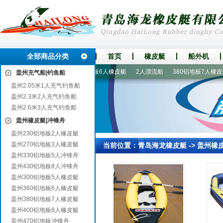
全部商品分类
首页
橡皮艇
船外机
推进器
国产船外机
360铝地板6人橡皮艇
2人漂流船
380铝地板7人橡皮艇
盖州充气船|钓鱼船
盖州2.05米1人充气钓鱼船
盖州2.3米2人充气钓鱼船
盖州2.6米3人充气钓鱼船
盖州橡皮艇|冲锋舟
盖州230铝地板2人橡皮艇
盖州270铝地板3人橡皮艇
当前位置：
青岛海龙橡皮艇
->
盖州橡
盖州330铝地板5人冲锋舟
盖州430铝地板8人冲锋舟
盖州300铝地板5人橡皮艇
盖州360铝地板6人橡皮艇
盖州380铝地板7人橡皮艇
盖州400铝地板8人橡皮艇
盖州470铝地板冲锋舟