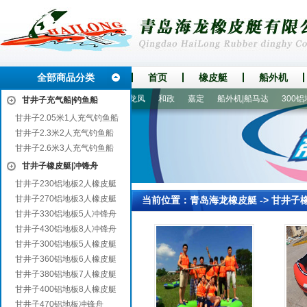
全部商品分类
首页
橡皮艇
船外机
沁阳
邯郸
相山
汶上
龙凤
和政
嘉定
船外机|船马达
300铝地
甘井子充气船|钓鱼船
甘井子2.05米1人充气钓鱼船
甘井子2.3米2人充气钓鱼船
甘井子2.6米3人充气钓鱼船
甘井子橡皮艇|冲锋舟
甘井子230铝地板2人橡皮艇
甘井子270铝地板3人橡皮艇
当前位置：
青岛海龙橡皮艇
->
甘井子
甘井子330铝地板5人冲锋舟
甘井子430铝地板8人冲锋舟
甘井子300铝地板5人橡皮艇
甘井子360铝地板6人橡皮艇
甘井子380铝地板7人橡皮艇
甘井子400铝地板8人橡皮艇
甘井子470铝地板冲锋舟