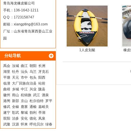
青岛海龙橡皮艇公司
手机：136-1642-1211
Q Q ：1723158747
邮箱：
xiangpting@163.com
厂址：山东省青岛莱西姜山工业
园
1人皮划艇
橡皮
分站导航
禹会
汝城
曲江
朝阳
长洲
湖里
牡丹
汕头
乌兰
牙克石
平塘
天元
市中
包头
阳西
临潼
大厂回族自治县
站前
曲靖
乡城
中江
兴业
陇县
徽州
雨山
杭锦旗
武江
酒泉
港闸
新邵
京山
杜尔伯特
罗平
修武
全椒
鹿寨
通榆
嘉峪关
遂宁
彰武
黎城
勃利
亭湖
双阳
治多
安化
德化
凤泉
武隆
汉源
怀来
呼伦贝尔
绿春
景谷
高平
奈曼旗
锦江
定南