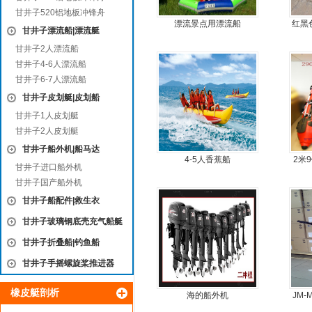
甘井子520铝地板冲锋舟
漂流景点用漂流船
红黑
甘井子漂流船|漂流艇
甘井子2人漂流船
甘井子4-6人漂流船
甘井子6-7人漂流船
甘井子皮划艇|皮划船
甘井子1人皮划艇
甘井子2人皮划艇
甘井子船外机|船马达
4-5人香蕉船
2米
甘井子进口船外机
板4
甘井子国产船外机
甘井子船配件|救生衣
甘井子玻璃钢底壳充气船艇
甘井子折叠船|钓鱼船
甘井子手摇螺旋桨推进器
橡皮艇剖析
海的船外机
JM