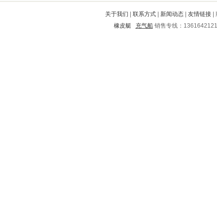
乐亭
新田
明水
广阳
福泉
关于我们
|
联系方式
|
新闻动态
|
友情链接
|
富阳
德格
洛阳
浦东新
沙县
橡皮艇
充气船
销售专线：136164212
白玉
永年
翁源
丰都
南安
澄迈
灵石
钦州
隆林
桐庐
交城
孙吴
巴塘
保定
祁东
凤翔
神农架
永修
沅陵
沧浪
抚宁
卢龙
通州
石棉
克什克腾旗
宜兴
古田
历城
宁晋
沭阳
封开
乌兰察布
连江
凤冈
东陵
昌江
唐山
濮阳
勐海
水城
临夏回族
安达
秦都
金台
宣化
溆浦
江陵
抚州
湄潭
玉门
昌黎
磐石
宜黄
潍城
虎林
夏邑
黄石
郊区
宜阳
苍山
滨城
南关
巫山
西沙群岛
兴安盟
长宁
娄烦
巧家
柳城
康保
定边
崇州
双峰
合肥
石台
交口
灵宝
肥城
玉环
市中
乌拉特前旗
广饶
乌马河
石渠
嘉定
海曙
蓬安
旬邑
平顶山
嘉禾
瓮安
共和
双桥
紫金
句容
正安