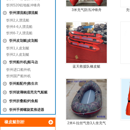
忻州520铝地板冲锋舟
3米充气防汛冲锋舟
充
忻州漂流船|漂流艇
忻州2人漂流船
忻州4-6人漂流船
忻州6-7人漂流船
忻州皮划艇|皮划船
忻州1人皮划艇
忻州2人皮划艇
忻州船外机|船马达
蓝天救援队橡皮艇
忻州进口船外机
忻州国产船外机
忻州船配件|救生衣
忻州玻璃钢底壳充气船艇
忻州折叠船|钓鱼船
忻州手摇螺旋桨推进器
橡皮艇剖析
2米4-拉丝气垫3人坐充气