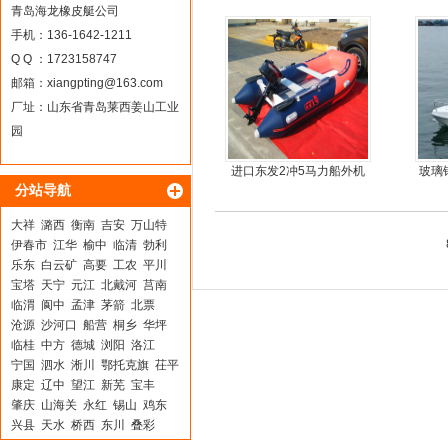
钓鱼船
青岛海龙橡皮艇公司
手机：136-1642-1211
Q Q ：1723158747
邮箱：
xiangpting@163.com
厂址：山东省青岛莱西姜山工业
园
进口东发2冲5马力船外机
玻璃
分站导航
推进器螺旋桨
钢快
大祥
潞西
衡南
吉安
万山特
伊春市
江华
榆中
临清
勃利
乐东
白云矿
高要
工农
平川
宝塔
天宁
元江
北戴河
莒南
临渭
阆中
孟津
茅箭
北票
沧源
沙河口
船营
桐乡
华坪
临桂
中方
德城
浏阳
洛江
宁国
泗水
淅川
鄂托克旗
茌平
康定
辽中
望江
新芜
宝丰
肇庆
山海关
永红
锡山
鸡东
兴县
天水
桥西
东川
叠彩
海州
唐河
郊区
千阳
若尔盖