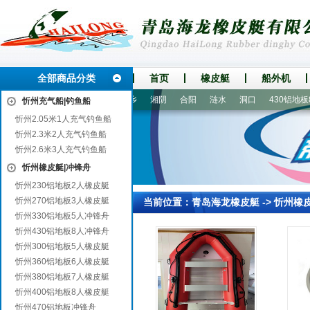
全部商品分类
首页
橡皮艇
船外机
湖
故城
大理
弥渡
宁乡
湘阴
合阳
涟水
洞口
430铝地板8
忻州充气船|钓鱼船
忻州2.05米1人充气钓鱼船
忻州2.3米2人充气钓鱼船
忻州2.6米3人充气钓鱼船
忻州橡皮艇|冲锋舟
忻州230铝地板2人橡皮艇
忻州270铝地板3人橡皮艇
当前位置：
青岛海龙橡皮艇
->
忻州橡
忻州330铝地板5人冲锋舟
忻州430铝地板8人冲锋舟
忻州300铝地板5人橡皮艇
忻州360铝地板6人橡皮艇
忻州380铝地板7人橡皮艇
忻州400铝地板8人橡皮艇
忻州470铝地板冲锋舟