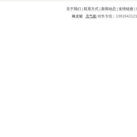
西市
龙子湖
郊区
桑植
丹阳
关于我们
|
联系方式
|
新闻动态
|
友情链接
|
楚州
台安
晋安
滨州
攀枝花
橡皮艇
充气船
销售专线：136164212
长丰
南海
惠阳
简阳
永和
黔南
蜀山
霍州
丰泽
临澧
冀州
新昌
辽阳
蒲江
茶陵
昆明
洮南
襄樊
献县
榆林
范县
宜章
江安
沙坪坝
筠连
尖扎
施秉
海南
右玉
嘉鱼
阳江
东阳
金川
海勃湾
黄石
霍山
城步
炉霍
青羊
市中
根河
民乐
铜山
松原
北宁
鄱阳
修文
栾川
美兰
历下
山城
东台
东陵
宣武
湄潭
商城
广汉
文山
南宫
呼玛
吉林
盐田
富拉尔基
诸城
安乡
西峡
大理
衡山
鹤城
怀远
上虞
港口
新丰
会理
朝阳
蔚县
苍溪
德惠
商河
台州
牟平
珠山
葫芦岛
松阳
江宁
皇姑
维西
禅城
翠峦
安宁
凤台
宜宾
玉田
吉水
向阳
阳东
浦北
元坝
鹤峰
定南