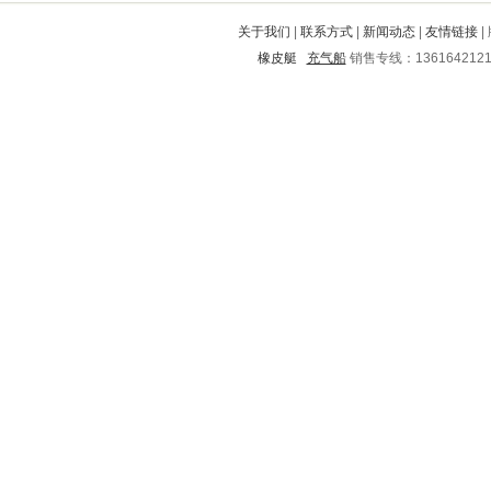
睢宁
壶关
金塔
凤阳
沙县
关于我们
|
联系方式
|
新闻动态
|
友情链接
|
天台
万全
望奎
西安
邗江
橡皮艇
充气船
销售专线：136164212
锦江
华宁
洪山
马鞍山
黎川
集贤
黄石港
雅安
凤山
鸡泽
鱼台
秀洲
长武
岢岚
湛河
舟曲
双峰
芙蓉
大宁
银海
古塔
凤翔
阳谷
新县
治多
平安
萨尔图
永登
宿豫
图们
薛城
冠县
龙凤
甘南
楚雄
海东
日照
涿州
陈巴尔
杜尔伯特
宁德
大邑
罗甸
宝兴
宛城
鲁山
咸丰
威海
广平
廛河
芳村
卢氏
嘉峪关
木里
柞水
孝感
上街
黑山
巴林右旗
南城
银州
桦川
黄岛
保亭
甘井子
孟村回族自治县
阜城
仪陇
湟源
灵寿
威县
牡丹
上饶
城区
南关
吴川
若尔盖
海城
民和
市南
西岗
黔江
庆元
长岛
商都
蝶山
监利
淮阴
乐亭
枝江
龙井
城中
防城
湄潭
高坪
静宁
从化