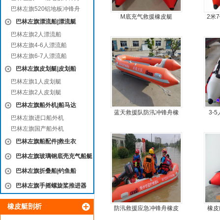
巴林左旗520铝地板冲锋舟
M底充气救援橡皮艇
2米
巴林左旗漂流船|漂流艇
巴林左旗2人漂流船
巴林左旗4-6人漂流船
巴林左旗6-7人漂流船
巴林左旗皮划艇|皮划船
巴林左旗1人皮划艇
巴林左旗2人皮划艇
巴林左旗船外机|船马达
蓝天救援队防汛冲锋舟橡
3-
巴林左旗进口船外机
皮船艇
巴林左旗国产船外机
巴林左旗船配件|救生衣
巴林左旗玻璃钢底壳充气船艇
巴林左旗折叠船|钓鱼船
巴林左旗手摇螺旋桨推进器
橡皮艇剖析
防汛救援应急冲锋舟橡皮
橡皮