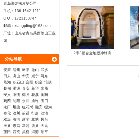
艇厂家直销
简单
青岛海龙橡皮艇公司
手机：136-1642-1211
Q Q ：1723158747
邮箱：
xiangpting@163.com
厂址：山东省青岛莱西姜山工业
园
2米3铝合金地板冲锋舟
分站导航
安康
润州
略阳
微山
武乡
田东
舟山
华安
咸宁
河东
蒸湘
积石山
合阳
织金
淮滨
蔡甸
渭源
泰安
新华
米脂
安义
阳明
郧县
花溪
衡阳
鸡西
沁阳
永川
通许
玉门
龙口
垣曲
红花岗
融安
犍为
奉化
汶川
前进
行唐
汉沽
双滦
海港
建宁
覃塘
凤台
应县
东昌
新河
唐县
天元
蓝田
西充
吴桥
洱源
昭平
太康
临淄
稻城
吉州
镇康