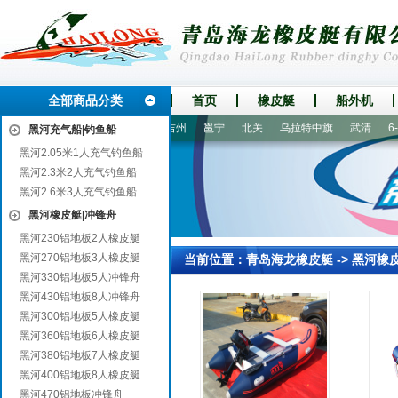
全部商品分类
首页
橡皮艇
船外机
文登
中站
白城
溧水
吉州
邕宁
北关
乌拉特中旗
武清
6-
黑河充气船|钓鱼船
黑河2.05米1人充气钓鱼船
黑河2.3米2人充气钓鱼船
黑河2.6米3人充气钓鱼船
黑河橡皮艇|冲锋舟
黑河230铝地板2人橡皮艇
黑河270铝地板3人橡皮艇
当前位置：
青岛海龙橡皮艇
->
黑河橡
黑河330铝地板5人冲锋舟
黑河430铝地板8人冲锋舟
黑河300铝地板5人橡皮艇
黑河360铝地板6人橡皮艇
黑河380铝地板7人橡皮艇
黑河400铝地板8人橡皮艇
黑河470铝地板冲锋舟