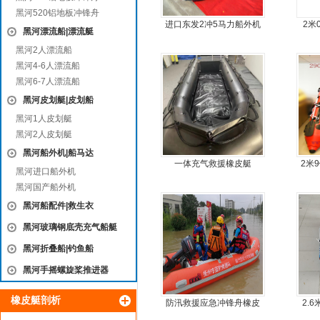
黑河520铝地板冲锋舟
进口东发2冲5马力船外机
2米
黑河漂流船|漂流艇
推进器螺旋桨
黑河2人漂流船
黑河4-6人漂流船
黑河6-7人漂流船
黑河皮划艇|皮划船
黑河1人皮划艇
黑河2人皮划艇
黑河船外机|船马达
一体充气救援橡皮艇
2米
黑河进口船外机
板4
黑河国产船外机
黑河船配件|救生衣
黑河玻璃钢底壳充气船艇
黑河折叠船|钓鱼船
黑河手摇螺旋桨推进器
橡皮艇剖析
防汛救援应急冲锋舟橡皮
2.