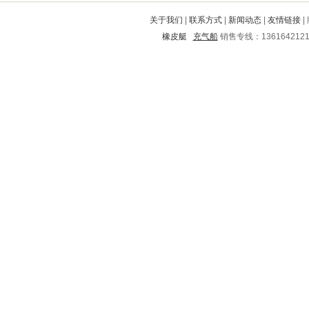
玉屏
三穗
苏仙
东河
长岭
关于我们
|
联系方式
|
新闻动态
|
友情链接
|
金平
乌拉特中旗
马尔康
永德
橡皮艇
充气船
销售专线：136164212
珲春
南县
杭锦旗
叶县
定陶
银州
壤塘
锦屏
六合
礼县
台州
柳林
安福
六盘水
城区
黑水
卧龙
红星
阿尔山
通山
华宁
永吉
平顶山
名山
柳南
武川
嘉鱼
武强
内乡
集贤
东昌府
孟津
宁江
皋兰
河曲
曲麻莱
昆明
舞钢
成安
虞城
长治
雄县
姜堰
沾益
龙湖
赣榆
友谊
普宁
昌宁
覃塘
三河
英德
雁山
皇姑
洛江
剑阁
门源
蒙山
渭南
台山
滴道
德保
鹤城
昌黎
通道
新昌
樊城
信阳
惠阳
宕昌
高港
雅江
铜仁地区
垦利
犍为
武胜
邱县
蓬溪
辽中
沂南
新都
包河
阳西
玉树
磁县
昭觉
竹溪
昔阳
东至
上栗
宁南
西湖
岐山
宁明
下花园
崇州
垣曲
昌图
平定
白塔