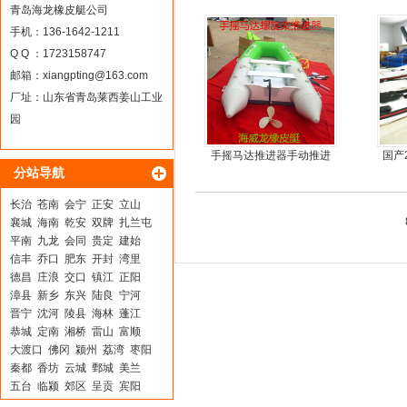
艇厂家直销
青岛海龙橡皮艇公司
手机：136-1642-1211
Q Q ：1723158747
邮箱：
xiangpting@163.com
厂址：山东省青岛莱西姜山工业
园
手摇马达推进器手动推进
国产
分站导航
器
长治
苍南
会宁
正安
立山
襄城
海南
乾安
双牌
扎兰屯
平南
九龙
会同
贵定
建始
信丰
乔口
肥东
开封
湾里
德昌
庄浪
交口
镇江
正阳
漳县
新乡
东兴
陆良
宁河
晋宁
沈河
陵县
海林
蓬江
恭城
定南
湘桥
雷山
富顺
大渡口
佛冈
颍州
荔湾
枣阳
秦都
香坊
云城
鄄城
美兰
五台
临颍
郊区
呈贡
宾阳
红河
大祥
尉氏
郏县
鲁山