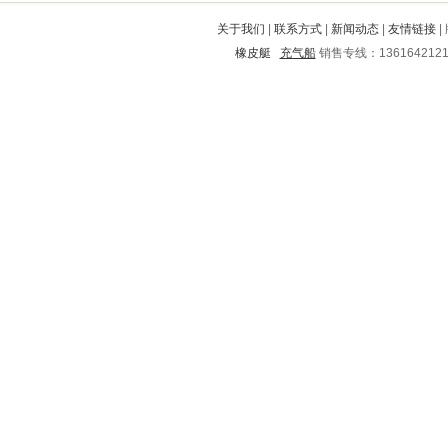
高陵
顺德
太平
龙港
广饶
关于我们
|
联系方式
|
新闻动态
|
友情链接
|
德化
太谷
冷水滩
芦溪
锦江
橡皮艇
充气船
销售专线：136164212
金华
凉城
镇沅
阳曲
望奎
博爱
南汇
西峰
永安
栾城
正阳
莒南
建昌
漳州
北安
道外
文成
龙山
揭东
南皮
港北
安西
海城
清河
斗门
绍兴
新县
德钦
门头沟
巢湖
雨花台
绛县
镇海
西平
阿尔山
邯郸
石峰
代县
潼南
海州
无棣
五华
宜州
漳平
乌拉特中旗
淮上
文安
株洲
同安
木兰
城固
城东
漳浦
德兴
防城港
驻马店
濮阳
双城
巴马
郧西
长子
平泉
山阳
伊春
未央
平桥
永康
增城
锡山
北林
五寨
淮阳
平遥
于都
八公山
政和
安宁
宁强
泉山
灵宝
淳化
仓山
安定
叠彩
信州
淇滨
璧山
元阳
赞皇
师宗
柯城
东光
华坪
兴宁
建邺
昆明
天祝
平江