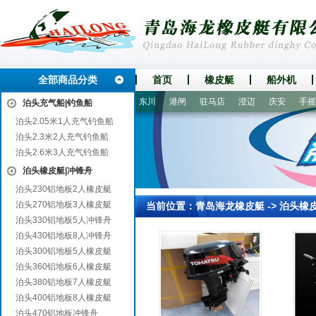
全部商品分类
首页
橡皮艇
船外机
环翠
建湖
荣成
天等
东川
港闸
驻马店
澄迈
庆安
手摇螺
泊头充气船|钓鱼船
泊头2.05米1人充气钓鱼船
泊头2.3米2人充气钓鱼船
泊头2.6米3人充气钓鱼船
泊头橡皮艇|冲锋舟
泊头230铝地板2人橡皮艇
泊头270铝地板3人橡皮艇
当前位置：
青岛海龙橡皮艇
->
泊头橡
泊头330铝地板5人冲锋舟
泊头430铝地板8人冲锋舟
泊头300铝地板5人橡皮艇
泊头360铝地板6人橡皮艇
泊头380铝地板7人橡皮艇
泊头400铝地板8人橡皮艇
泊头470铝地板冲锋舟