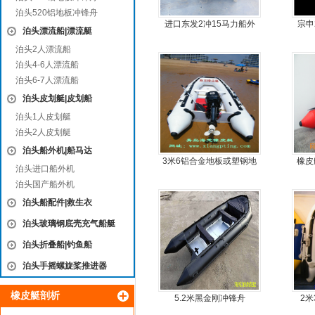
泊头520铝地板冲锋舟
进口东发2冲15马力船外
宗申
泊头漂流船|漂流艇
机船尾机舷外机
尾机
泊头2人漂流船
泊头4-6人漂流船
泊头6-7人漂流船
泊头皮划艇|皮划船
泊头1人皮划艇
泊头2人皮划艇
泊头船外机|船马达
3米6铝合金地板或塑钢地
橡皮
泊头进口船外机
板6人可挂机橡皮艇，冲锋
简单
泊头国产船外机
舟，动力艇
泊头船配件|救生衣
泊头玻璃钢底壳充气船艇
泊头折叠船|钓鱼船
泊头手摇螺旋桨推进器
橡皮艇剖析
5.2米黑金刚冲锋舟
2