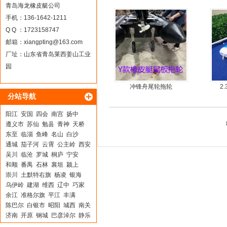
青岛海龙橡皮艇公司
手机：136-1642-1211
Q Q ：1723158747
邮箱：
xiangpting@163.com
厂址：山东省青岛莱西姜山工业
园
冲锋舟尾轮拖轮
2
分站导航
阳江
安国
四会
南宫
扬中
遵义市
苏仙
勉县
青神
天桥
东至
临淄
鱼峰
名山
白沙
通城
茄子河
云霄
公主岭
西安
吴川
临沧
罗城
桐庐
宁安
和顺
番禺
石林
襄垣
颍上
崇川
土默特右旗
杨凌
银海
乌伊岭
建湖
维西
辽中
巧家
余江
准格尔旗
平江
丰满
陈巴尔
白银市
昭阳
城西
南关
济南
开原
钢城
巴彦淖尔
静乐
龙江
崇明
海盐
滑县
临汾