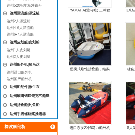
达州520铝地板冲锋舟
YAMAHA(雅马哈) 二冲程
3米
达州漂流船|漂流艇
9.9马力船外机
达州2人漂流船
达州4-6人漂流船
达州6-7人漂流船
达州皮划艇|皮划船
达州1人皮划艇
达州2人皮划艇
达州船外机|船马达
便携式刚性折叠船，结实
橡皮
达州进口船外机
耐扎，方便折叠
达州国产船外机
达州船配件|救生衣
达州玻璃钢底壳充气船艇
达州折叠船|钓鱼船
达州手摇螺旋桨推进器
橡皮艇剖析
进口东发2冲5马力船外机
5人