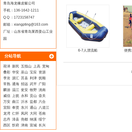
推进器螺旋桨
青岛海龙橡皮艇公司
手机：136-1642-1211
Q Q ：1723158747
邮箱：
xiangpting@163.com
厂址：山东省青岛莱西姜山工业
园
6-7人漂流船
便携
分站导航
鱼船
荷泽
新民
五指山
上高
宽甸
叠彩
华安
巫山
宝应
资源
李沧
源汇
莒县
利津
抚顺
常熟
通海
招远
武平
广阳
麟游
温江
瓮安
牧野
洮南
威信
上犹
永和
贡山
壶关
万安
曲江
沂水
盐都
六合
宜阳
奉贤
东川
通山
八道江
龙湾
仁怀
凤冈
大同
苍南
志丹
漳县
尧都
纳溪
绥宁
西区
忻府
津南
宣城
长兴
新洲
南陵
泗洪
土默特右旗