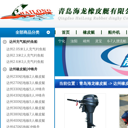
全部商品分类
首页
橡皮艇
船外机
贵定
余江
抚顺
宁津
宁化
汝阳
靖州
灵宝
6-7人漂流船
达州充气船|钓鱼船
达州2.05米1人充气钓鱼船
达州2.3米2人充气钓鱼船
达州2.6米3人充气钓鱼船
达州橡皮艇|冲锋舟
达州230铝地板2人橡皮艇
达州270铝地板3人橡皮艇
当前位置：
青岛海龙橡皮艇
->
达州橡
达州330铝地板5人冲锋舟
达州430铝地板8人冲锋舟
达州300铝地板5人橡皮艇
达州360铝地板6人橡皮艇
达州380铝地板7人橡皮艇
达州400铝地板8人橡皮艇
达州470铝地板冲锋舟