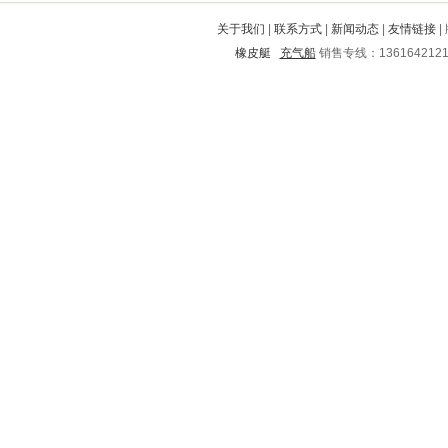
原阳
萝北
揭西
新干
武城
关于我们
|
联系方式
|
新闻动态
|
友情链接
|
黔东南
沧浪
灯塔
洋县
宣化
橡皮艇
充气船
销售专线：136164212
东西湖
勐海
肥乡
海淀
奉节
动力
屏南
松原
蒸湘
于都
五原
乐至
回民
大港
岭东
垫江
海安
爱辉
新蔡
宁晋
梅县
新野
织金
义乌
道孚
平果
临沂
福田
遵义市
迎泽
宁远
理县
开原
蒲江
通渭
伊春市
陇县
师河
睢县
翁源
芦淞
长葛
周至
白山
梧州
定西
大方
石林
北宁
衡阳
沁水
江南
大通
柯城
临夏回族
代县
刚察
东兰
江川
城厢
磐石
肃北
铜陵
项城
昭通
滨湖
天台
玉林
夏邑
颍东
荣昌
南郊
雨山
西盟
秀英
从化
清徐
郓城
南充
横峰
石屏
剑阁
丰顺
新邱
科尔沁
大石桥
路桥
临澧
土默特左旗
太平
昌邑
武夷山
徐水
江阳
昆明
潜山
昌邑
西塞山
遵义