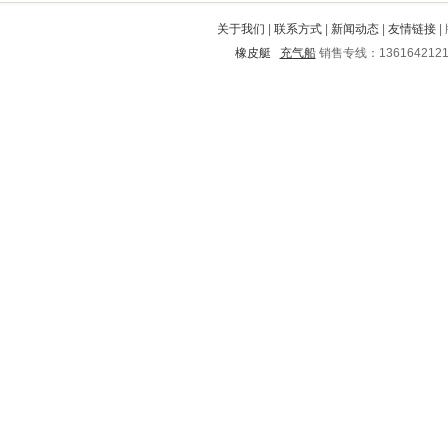
兴宁
岢岚
宜阳
铁山
昂昂溪
关于我们
|
联系方式
|
新闻动态
|
友情链接
|
湟源
长宁
宁强
河西
荣成
橡皮艇
充气船
销售专线：136164212
望都
泉港
卓资
庐阳
吴江
柘荣
三元
甘谷
泸溪
大姚
西安
临沭
怀化
林西
岳阳楼
曲江
金阳
赤水
五莲
中山
昌江
巫溪
铁力
绥阳
龙海
沁源
带岭
斗门
宏伟
九寨沟
古蔺
双清
左权
故城
遵义
鼎城
思南
敖汉旗
丰南
遵义市
武胜
丹阳
宜宾
项城
阳原
莱山
洛龙
越城
崆峒
舟曲
平原
饶阳
鸡西
秀英
绥中
集宁
泾县
思茅
樊城
天桥
泸西
永红
椒江
南市
道里
安阳
鱼台
恩施
江津
万年
大田
镇康
同仁
朔城
芝山
阿巴嘎
庄河
娄星
邙山
淮阴
雁山
秀城
古塔
平顶山
施甸
新兴
白沙
济阳
东兴
衡南
揭东
根河
庐山
鹤岗
滴道
富锦
湖滨
岭东
农安
乌达