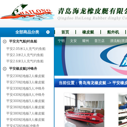
全部商品分类
首页
橡皮艇
船外机
平昌
巴彦
日照
逊克
宁明
文安
耀州
普兰店
漂流船|漂流艇
平安充气船|钓鱼船
平安2.05米1人充气钓鱼船
平安2.3米2人充气钓鱼船
平安2.6米3人充气钓鱼船
平安橡皮艇|冲锋舟
平安230铝地板2人橡皮艇
平安270铝地板3人橡皮艇
当前位置：
青岛海龙橡皮艇
->
平安橡
平安330铝地板5人冲锋舟
平安430铝地板8人冲锋舟
平安300铝地板5人橡皮艇
平安360铝地板6人橡皮艇
平安380铝地板7人橡皮艇
平安400铝地板8人橡皮艇
平安470铝地板冲锋舟