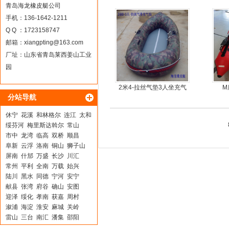
机船尾机舷外机
青岛海龙橡皮艇公司
手机：136-1642-1211
Q Q ：1723158747
邮箱：
xiangpting@163.com
厂址：山东省青岛莱西姜山工业
园
2米4-拉丝气垫3人坐充气
M
分站导航
钓鱼船
休宁
花溪
和林格尔
连江
太和
绥芬河
梅里斯达斡尔
常山
市中
龙湾
临高
双桥
顺昌
阜新
云浮
洛南
铜山
狮子山
屏南
什邡
万盛
长沙
川汇
常州
平利
全南
万载
始兴
陆川
黑水
同德
宁河
安宁
献县
张湾
府谷
确山
安图
迎泽
绥化
孝南
获嘉
周村
溆浦
海淀
淮安
麻城
关岭
雷山
三台
南汇
潘集
邵阳
都兰
莱阳
新都
旬阳
安乡