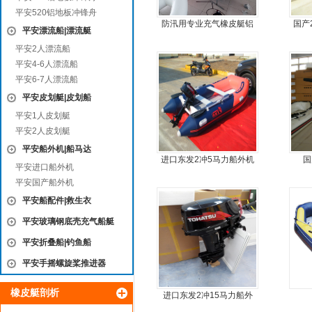
平安520铝地板冲锋舟
防汛用专业充气橡皮艇铝
国产
平安漂流船|漂流艇
合金地板冲锋舟
平安2人漂流船
平安4-6人漂流船
平安6-7人漂流船
平安皮划艇|皮划船
平安1人皮划艇
平安2人皮划艇
平安船外机|船马达
进口东发2冲5马力船外机
国
平安进口船外机
推进器螺旋桨
平安国产船外机
平安船配件|救生衣
平安玻璃钢底壳充气船艇
平安折叠船|钓鱼船
平安手摇螺旋桨推进器
橡皮艇剖析
进口东发2冲15马力船外