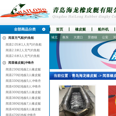
全部商品分类
首页
橡皮艇
船外机
和浩特
西秀
潮安
监利
城北
衡东
大渡口
景德镇
公安
30
闻喜充气船|钓鱼船
闻喜2.05米1人充气钓鱼船
闻喜2.3米2人充气钓鱼船
闻喜2.6米3人充气钓鱼船
闻喜橡皮艇|冲锋舟
闻喜230铝地板2人橡皮艇
闻喜270铝地板3人橡皮艇
当前位置：
青岛海龙橡皮艇
->
闻喜橡
闻喜330铝地板5人冲锋舟
闻喜430铝地板8人冲锋舟
闻喜300铝地板5人橡皮艇
闻喜360铝地板6人橡皮艇
闻喜380铝地板7人橡皮艇
闻喜400铝地板8人橡皮艇
闻喜470铝地板冲锋舟