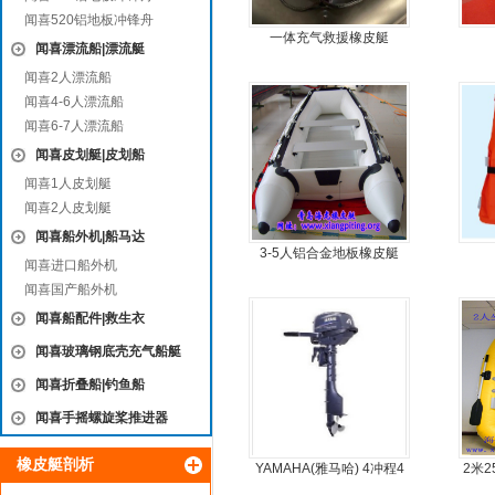
闻喜520铝地板冲锋舟
一体充气救援橡皮艇
闻喜漂流船|漂流艇
闻喜2人漂流船
闻喜4-6人漂流船
闻喜6-7人漂流船
闻喜皮划艇|皮划船
闻喜1人皮划艇
闻喜2人皮划艇
闻喜船外机|船马达
3-5人铝合金地板橡皮艇
闻喜进口船外机
闻喜国产船外机
闻喜船配件|救生衣
闻喜玻璃钢底壳充气船艇
闻喜折叠船|钓鱼船
闻喜手摇螺旋桨推进器
橡皮艇剖析
YAMAHA(雅马哈) 4冲程4
2米