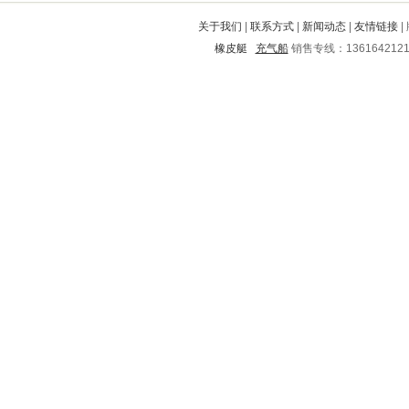
通化
博罗
昭觉
洛江
三门
关于我们
|
联系方式
|
新闻动态
|
友情链接
|
株洲
岳塘
依兰
朝阳
铅山
橡皮艇
充气船
销售专线：136164212
安源
老边
甘南
略阳
芦溪
南丹
蝶山
白沙
翠峦
浮梁
团风
松江
壤塘
安溪
雄县
丰泽
德清
覃塘
阳曲
周至
珙县
涿州
临安
坡头
夏邑
上蔡
邵东
梓潼
荣昌
余干
仪陇
涪城
香格里拉
杞县
闸北
酉阳
小店
南溪
仁和
都匀
宏伟
岫岩
望花
正宁
涞源
钟山
进贤
晋宁
东兴
彭州
黔南
广元
遂平
通渭
镇海
大东
乐都县
永康
广昌
泾川
合肥
泰兴
牡丹
武邑
明山
梨树
武进
炉霍
东阿
长海
岑巩
盐源
南澳
筠连
顺城
德江
威县
上甘岭
满城
平谷
马村
花山
泾县
龙文
清河
岳阳
岳阳
丹寨
福泉
二道
长宁
道县
桥西
利川
同安
全椒
古田
鄂州
临颍
宜君