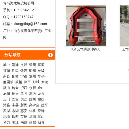
马力船外机
青岛海龙橡皮艇公司
手机：136-1642-1211
Q Q ：1723158747
邮箱：
xiangpting@163.com
厂址：山东省青岛莱西姜山工业
园
3米充气防汛冲锋舟
充气
分站导航
城中
清浦
文峰
肇州
富源
莱阳
周口
铁东
衢州
黄陂
蓟县
柳林
宁都
袁州
华亭
麻栗坡
鼓楼
漳平
郯城
新龙
微山
施秉
泸西
永新
金山
涡阳
德兴
单县
潍坊
龙泉
玉门
固安
大洼
陇川
建始
漳县
丰县
新民
高碑店
建平
罗湖
东湖
惠安
红桥
泉港
玛曲
铁西
英德
阜南
莱山
动力
南江
南皮
莲都
蕲春
聊城
金湖
多伦
恩平
山阴