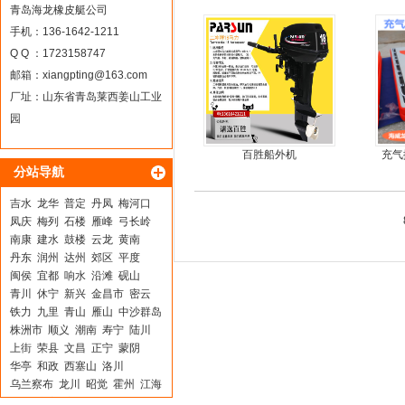
橡皮艇，冲锋舟
板6
青岛海龙橡皮艇公司
手机：136-1642-1211
Q Q ：1723158747
邮箱：
xiangpting@163.com
厂址：山东省青岛莱西姜山工业
园
百胜船外机
充气
分站导航
吉水
龙华
普定
丹凤
梅河口
凤庆
梅列
石楼
雁峰
弓长岭
南康
建水
鼓楼
云龙
黄南
丹东
润州
达州
郊区
平度
闽侯
宜都
响水
沿滩
砚山
青川
休宁
新兴
金昌市
密云
铁力
九里
青山
雁山
中沙群岛
株洲市
顺义
潮南
寿宁
陆川
上街
荣县
文昌
正宁
蒙阴
华亭
和政
西塞山
洛川
乌兰察布
龙川
昭觉
霍州
江海
民权
东宝
安阳
界首
丰顺