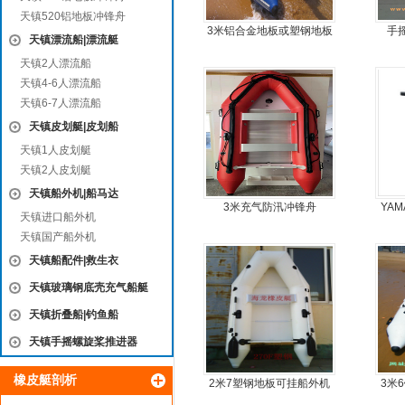
天镇520铝地板冲锋舟
3米铝合金地板或塑钢地板
手
天镇漂流船|漂流艇
5人可挂机橡皮艇，冲锋
天镇2人漂流船
舟，动力艇
天镇4-6人漂流船
天镇6-7人漂流船
天镇皮划艇|皮划船
天镇1人皮划艇
天镇2人皮划艇
天镇船外机|船马达
3米充气防汛冲锋舟
YAM
天镇进口船外机
天镇国产船外机
天镇船配件|救生衣
天镇玻璃钢底壳充气船艇
天镇折叠船|钓鱼船
天镇手摇螺旋桨推进器
橡皮艇剖析
2米7塑钢地板可挂船外机
3米