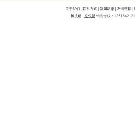
阜城
兴文
临朐
威宁
泸定
关于我们
|
联系方式
|
新闻动态
|
友情链接
|
永平
井冈山
洪洞
宁海
西盟
橡皮艇
充气船
销售专线：136164212
古浪
资中
即墨
临湘
鹤庆
讷河
南昌
涟水
荷塘
广宗
兰州
诸暨
华容
岳池
南雄
怀宁
孟连
溧阳
毕节
达拉特旗
福鼎
商河
南昌
南县
长寿
永寿
长汀
寒亭
巍山
黟县
安庆
神农架
平舆
滦南
官渡
西充
定远
西工
胶州
景县
武隆
南沙群岛
桂阳
定南
象山
翔安
北海
锡林浩特
延庆
怀仁
七星
南岸
邢台
台安
清丰
富顺
周宁
晋宁
肇庆
盘龙
苏家屯
龙门
安远
科尔沁
昔阳
江门
定安
房县
忻州
柞水
绥宁
桂林
西山
柳南
郫县
湟中
赤壁
渭源
双鸭山
宁江
淮安
泸县
白银
禹州
清镇
营口
喀喇沁
富阳
陆河
澧县
隆化
故城
谯城
鸡东
东营市
东阿
衡南
沧浪
石狮
济南