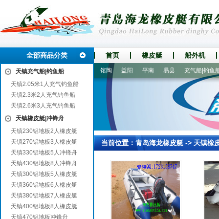
全部商品分类
首页
橡皮艇
船外机
建阳
兴安
化州
监利
馆陶
益阳
平南
易县
充气船|钓鱼船
天镇充气船|钓鱼船
天镇2.05米1人充气钓鱼船
天镇2.3米2人充气钓鱼船
天镇2.6米3人充气钓鱼船
天镇橡皮艇|冲锋舟
天镇230铝地板2人橡皮艇
天镇270铝地板3人橡皮艇
当前位置：
青岛海龙橡皮艇
->
天镇橡
天镇330铝地板5人冲锋舟
天镇430铝地板8人冲锋舟
天镇300铝地板5人橡皮艇
天镇360铝地板6人橡皮艇
天镇380铝地板7人橡皮艇
天镇400铝地板8人橡皮艇
天镇470铝地板冲锋舟