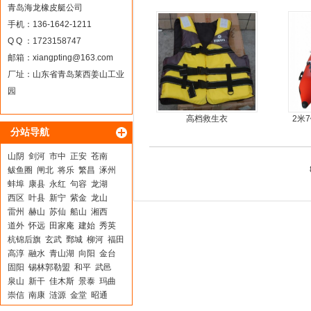
青岛海龙橡皮艇公司
手机：136-1642-1211
Q Q ：1723158747
邮箱：
xiangpting@163.com
厂址：山东省青岛莱西姜山工业
园
高档救生衣
2米
分站导航
山阴
剑河
市中
正安
苍南
鲅鱼圈
闸北
将乐
繁昌
涿州
蚌埠
康县
永红
句容
龙湖
西区
叶县
新宁
紫金
龙山
雷州
赫山
苏仙
船山
湘西
道外
怀远
田家庵
建始
秀英
杭锦后旗
玄武
鄄城
柳河
福田
高淳
融水
青山湖
向阳
金台
固阳
锡林郭勒盟
和平
武邑
泉山
新干
佳木斯
景泰
玛曲
崇信
南康
涟源
金堂
昭通
临夏市
万荣
磐石
虎林
荥阳