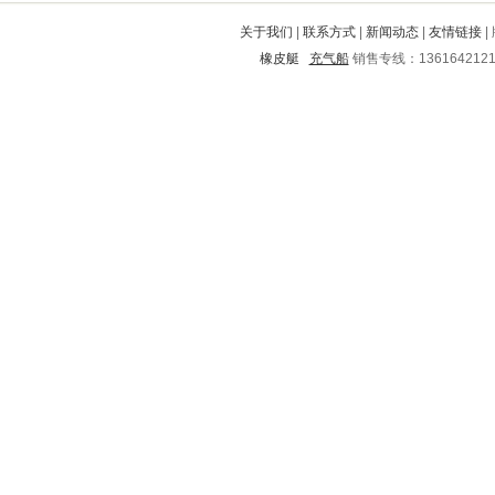
东阿
龙岗
阳朔
宣州
九台
关于我们
|
联系方式
|
新闻动态
|
友情链接
|
美姑
南漳
雁塔
安康
丰顺
橡皮艇
充气船
销售专线：136164212
新华
金川
德化
新民
铁力
广陵
越西
通河
宜川
下关
霍林郭勒
天元
怀柔
那坡
蕉岭
咸丰
榕江
宣化
白云
灵宝
普陀
千山
瓯海
临西
明水
台江
滨城
澄海
武侯
动力
平顺
河口
江山
光泽
华龙
商都
文水
泰安
卫辉
兴宁
铁西
平和
桦南
黑水
平江
德宏
弥渡
盐边
互助
谯城
嘉荫
虹口
射洪
珠海
易门
昭觉
雁山
新邵
杨凌
正宁
庄浪
涡阳
神木
阜阳
冀州
南阳
宣汉
甘德
博兴
蔡甸
冠县
垫江
乌海
宝坻
博爱
白城
阜宁
贵港
鹿城
麻章
石台
开原
金山屯
东阳
长白
恒山
星子
秦城
宁陵
苍溪
新城
荆州
乌伊岭
宁蒗
花都
铜川
治多
若尔盖
樟树
荔湾