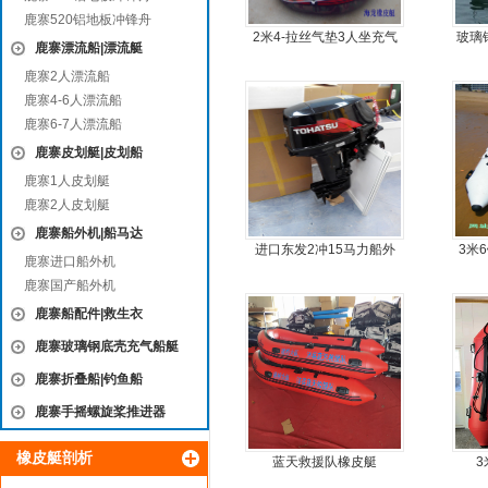
鹿寨520铝地板冲锋舟
2米4-拉丝气垫3人坐充气
玻璃
鹿寨漂流船|漂流艇
钓鱼船
钢快
鹿寨2人漂流船
鹿寨4-6人漂流船
鹿寨6-7人漂流船
鹿寨皮划艇|皮划船
鹿寨1人皮划艇
鹿寨2人皮划艇
鹿寨船外机|船马达
进口东发2冲15马力船外
3米
鹿寨进口船外机
机船尾机舷外机
板6
鹿寨国产船外机
鹿寨船配件|救生衣
鹿寨玻璃钢底壳充气船艇
鹿寨折叠船|钓鱼船
鹿寨手摇螺旋桨推进器
橡皮艇剖析
蓝天救援队橡皮艇
3