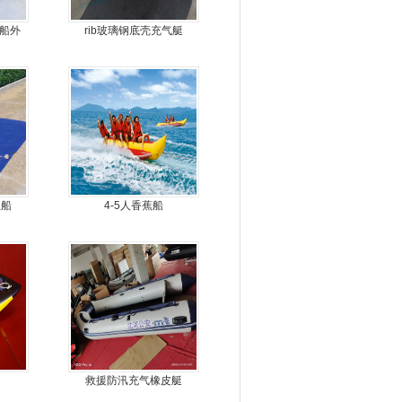
力船外
rib玻璃钢底壳充气艇
机
鱼船
4-5人香蕉船
救援防汛充气橡皮艇