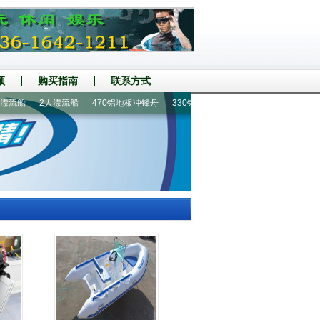
频
购买指南
联系方式
流船
2人漂流船
470铝地板冲锋舟
330铝地板5人冲锋舟
橡皮艇|冲锋舟