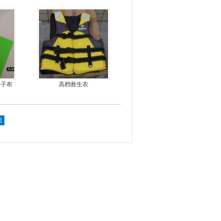
皮子布
高档救生衣
页