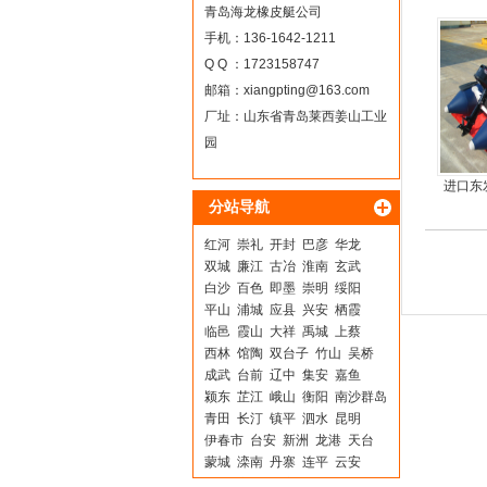
合
青岛海龙橡皮艇公司
手机：136-1642-1211
Q Q ：1723158747
邮箱：
xiangpting@163.com
厂址：山东省青岛莱西姜山工业
园
进口东
分站导航
红河
崇礼
开封
巴彦
华龙
双城
廉江
古冶
淮南
玄武
白沙
百色
即墨
崇明
绥阳
平山
浦城
应县
兴安
栖霞
临邑
霞山
大祥
禹城
上蔡
西林
馆陶
双台子
竹山
吴桥
成武
台前
辽中
集安
嘉鱼
颍东
芷江
峨山
衡阳
南沙群岛
青田
长汀
镇平
泗水
昆明
伊春市
台安
新洲
龙港
天台
蒙城
滦南
丹寨
连平
云安
蔚县
房山
公安
天峻
龙岗