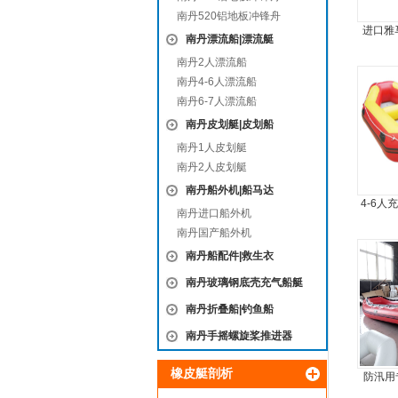
南丹520铝地板冲锋舟
进口雅
南丹漂流船|漂流艇
南丹2人漂流船
南丹4-6人漂流船
南丹6-7人漂流船
南丹皮划艇|皮划船
南丹1人皮划艇
南丹2人皮划艇
南丹船外机|船马达
4-6人
南丹进口船外机
南丹国产船外机
南丹船配件|救生衣
南丹玻璃钢底壳充气船艇
南丹折叠船|钓鱼船
南丹手摇螺旋桨推进器
橡皮艇剖析
防汛用