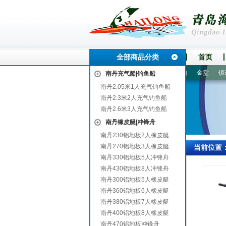
全部商品分类
首页
清
槐荫
中方
远安
冕宁
都安
宜兴
港闸
霍山
金堂
镇远
南丹充气船|钓鱼船
南丹2.05米1人充气钓鱼船
南丹2.3米2人充气钓鱼船
南丹2.6米3人充气钓鱼船
南丹橡皮艇|冲锋舟
南丹230铝地板2人橡皮艇
南丹270铝地板3人橡皮艇
当前位置
南丹330铝地板5人冲锋舟
南丹430铝地板8人冲锋舟
南丹300铝地板5人橡皮艇
南丹360铝地板6人橡皮艇
南丹380铝地板7人橡皮艇
南丹400铝地板8人橡皮艇
南丹470铝地板冲锋舟