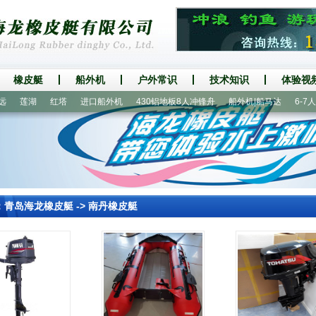
橡皮艇
船外机
户外常识
技术知识
体验视
莲湖
红塔
进口船外机
430铝地板8人冲锋舟
船外机|船马达
6-7人漂
：
青岛海龙橡皮艇
->
南丹橡皮艇