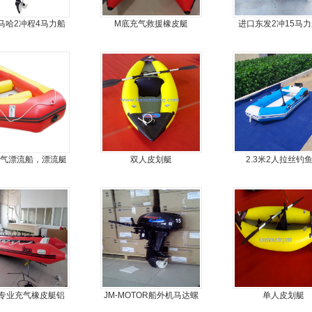
马哈2冲程4马力船
M底充气救援橡皮艇
进口东发2冲15马
外机马达
机船尾机舷外
充气漂流船，漂流艇
双人皮划艇
2.3米2人拉丝钓
专业充气橡皮艇铝
JM-MOTOR船外机马达螺
单人皮划艇