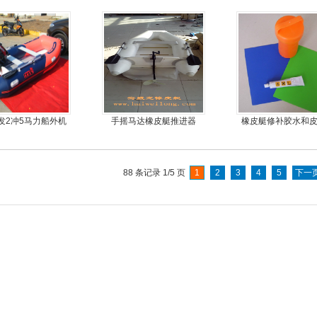
金地板冲锋舟
旋桨舷外机挂浆机
发2冲5马力船外机
手摇马达橡皮艇推进器
橡皮艇修补胶水和
推进器螺旋桨
料
88 条记录 1/5 页
1
2
3
4
5
下一