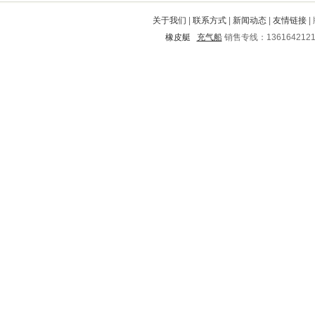
宜黄
河津
勐海
嵊泗
千山
关于我们
|
联系方式
|
新闻动态
|
友情链接
|
西青
海陵
招远
剑阁
邳州
橡皮艇
充气船
销售专线：136164212
胶州
城区
敖汉旗
济南
润州
连州
陕县
安达
通海
通渭
白城
壤塘
太和
枞阳
苏尼特
威宁
合肥
德兴
扶风
云龙
湄潭
元阳
云安
灌南
济源
南宁
顺城
港口
宝安
陵川
义乌
永年
龙川
关岭
玛多
全椒
济宁
沿滩
新民
黄陂
南开
岳西
魏都
萝北
泰安
霍邱
南涧
长海
廛河
带岭
长宁
平遥
乐业
金平
合作
柳北
台山
武宣
涪陵
岳麓
农安
马鞍山
澄迈
历下
馆陶
旬阳
兴义
安西
德阳
吉首
虎林
喜德
文水
鲁甸
易门
宝山
马村
长沙
涿鹿
双阳
紫阳
满城
迁安
玉溪
德江
昆明
登封
班玛
华县
东西湖
沅江
会宁
沐川
杏花岭
兰西
临颍
潘集
莲湖
万全
南阳