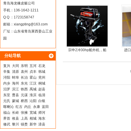
青岛海龙橡皮艇公司
手机：136-1642-1211
Q Q ：1723158747
邮箱：
xiangpting@163.com
厂址：山东省青岛莱西姜山工业
园
宗申2冲30hp船外机，船
进口
分站导航
尾机，尾挂机，螺旋桨马
达推进器
复兴
大同
东明
五河
石龙
辛集
清原
袁州
贞丰
韩城
浔阳
蚌埠
长治
霍山
兖州
内乡
海州
东光
江汉
桐城
汨罗
滨江
铁西
禹城
赵县
东至
曹县
元谋
淮滨
临清
元氏
蒙城
桥西
沁阳
白银
喀喇沁
红古
内丘
永康
蓝田
福山
长岭
张掖
宽城
师河
界首
攸县
上高
相城
海东
修武
黎川
镇赉
新华
滦县
河源
永兴
滨海
横山
格尔木