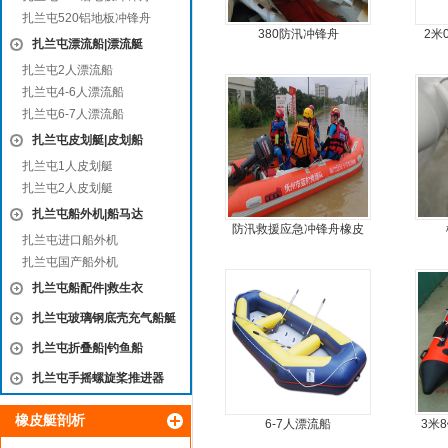
扎兰屯520铝地板冲锋舟
380防汛冲锋舟
2米
扎兰屯漂流船|漂流艇
扎兰屯2人漂流船
扎兰屯4-6人漂流船
扎兰屯6-7人漂流船
扎兰屯皮划艇|皮划船
扎兰屯1人皮划艇
扎兰屯2人皮划艇
扎兰屯船外机|船马达
防汛救援应急冲锋舟橡皮
扎兰屯进口船外机
艇厂家直销
扎兰屯国产船外机
扎兰屯船配件|救生衣
扎兰屯玻璃钢底壳充气船艇
扎兰屯折叠船|钓鱼船
扎兰屯手摇螺旋桨推进器
橡皮艇剖析
6-7人漂流船
3米