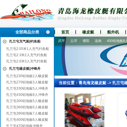
全部商品分类
首页
橡皮艇
船外机
溪
穆棱
本溪
吉安
新蔡
武平
云浮
濮阳
连南
400铝地板8人
扎兰屯充气船|钓鱼船
扎兰屯2.05米1人充气钓鱼船
扎兰屯2.3米2人充气钓鱼船
扎兰屯2.6米3人充气钓鱼船
扎兰屯橡皮艇|冲锋舟
扎兰屯230铝地板2人橡皮艇
扎兰屯270铝地板3人橡皮艇
当前位置：
青岛海龙橡皮艇
->
扎兰屯
扎兰屯330铝地板5人冲锋舟
扎兰屯430铝地板8人冲锋舟
扎兰屯300铝地板5人橡皮艇
扎兰屯360铝地板6人橡皮艇
扎兰屯380铝地板7人橡皮艇
扎兰屯400铝地板8人橡皮艇
扎兰屯470铝地板冲锋舟