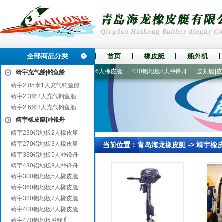
全部商品分类
首页
橡皮艇
船外机
30铝地板5人冲锋舟
360铝地板6人橡皮艇
430铝地板8人冲锋舟
皮划艇|皮划
靖宇充气船|钓鱼船
靖宇2.05米1人充气钓鱼船
靖宇2.3米2人充气钓鱼船
靖宇2.6米3人充气钓鱼船
靖宇橡皮艇|冲锋舟
靖宇230铝地板2人橡皮艇
靖宇270铝地板3人橡皮艇
当前位置：
青岛海龙橡皮艇
->
靖宇橡
靖宇330铝地板5人冲锋舟
靖宇430铝地板8人冲锋舟
靖宇300铝地板5人橡皮艇
靖宇360铝地板6人橡皮艇
靖宇380铝地板7人橡皮艇
靖宇400铝地板8人橡皮艇
靖宇470铝地板冲锋舟