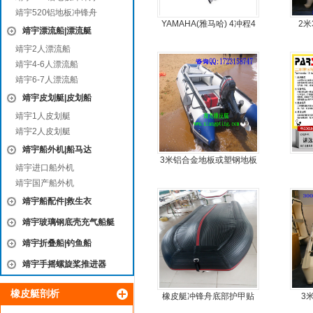
靖宇520铝地板冲锋舟
YAMAHA(雅马哈) 4冲程4
2
靖宇漂流船|漂流艇
马力船外机
靖宇2人漂流船
靖宇4-6人漂流船
靖宇6-7人漂流船
靖宇皮划艇|皮划船
靖宇1人皮划艇
靖宇2人皮划艇
靖宇船外机|船马达
3米铝合金地板或塑钢地板
靖宇进口船外机
5人可挂机橡皮艇，冲锋
靖宇国产船外机
舟，动力艇
靖宇船配件|救生衣
靖宇玻璃钢底壳充气船艇
靖宇折叠船|钓鱼船
靖宇手摇螺旋桨推进器
橡皮艇剖析
橡皮艇冲锋舟底部护甲贴
3