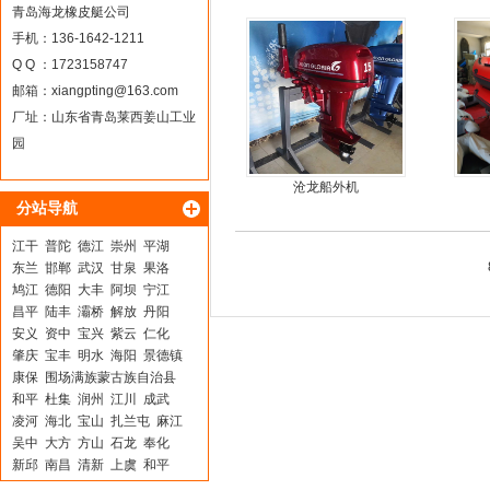
耐磨护皮装甲
青岛海龙橡皮艇公司
手机：136-1642-1211
Q Q ：1723158747
邮箱：
xiangpting@163.com
厂址：山东省青岛莱西姜山工业
园
沧龙船外机
分站导航
江干
普陀
德江
崇州
平湖
东兰
邯郸
武汉
甘泉
果洛
鸠江
德阳
大丰
阿坝
宁江
昌平
陆丰
灞桥
解放
丹阳
安义
资中
宝兴
紫云
仁化
肇庆
宝丰
明水
海阳
景德镇
康保
围场满族蒙古族自治县
和平
杜集
润州
江川
成武
凌河
海北
宝山
扎兰屯
麻江
吴中
大方
方山
石龙
奉化
新邱
南昌
清新
上虞
和平
卓资
文登
曲麻莱
二连浩特