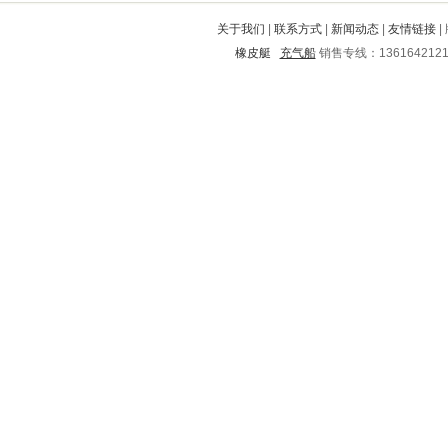
石阡
荷塘
闸北
桥东
市中
关于我们
|
联系方式
|
新闻动态
|
友情链接
|
平利
盱眙
万安
丰满
西畴
橡皮艇
充气船
销售专线：136164212
修武
桐城
横县
温州
沅江
句容
建瓯
郸城
嘉兴
蚌山
保山
安定
韶山
沿滩
玛沁
青岛
岫岩
雅安
高要
迪庆
台江
海宁
翠峦
向阳
平江
延平
永定
建阳
旬邑
凉州
通江
北碚
武威
孟连
罗定
宜宾
电白
来凤
南涧
新密
郾城
凯里
冀州
武昌
阿巴嘎
福山
盖州
南沙群岛
社旗
沈河
郯城
昆都仑
丰泽
珲春
长洲
黑水
十堰
麻栗坡
固安
永定
古丈
石门
全椒
老城
江津
清浦
承德
晴隆
吉首
双柏
龙胜
东西湖
怀来
庄河
矿区
双城
朔城
相城
宁南
思明
南海
青川
通道
兴山
布拖
济宁
船营
丰台
鲁山
余干
百色
站前
佳木斯
郊区
迁安
陆河
万载
港北
仪陇
婺源