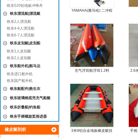
铁东520铝地板冲锋舟
YAMAHA(雅马哈) 二冲程
铁东漂流船|漂流艇
30马力船外机
铁东2人漂流船
铁东4-6人漂流船
铁东6-7人漂流船
铁东皮划艇|皮划船
铁东1人皮划艇
铁东2人皮划艇
铁东船外机|船马达
充气浮筒船浮筒1.2料
2.
铁东进口船外机
铁东国产船外机
铁东船配件|救生衣
铁东玻璃钢底壳充气船艇
铁东折叠船|钓鱼船
铁东手摇螺旋桨推进器
橡皮艇剖析
3米8铝合金地板橡皮艇挂
手摇