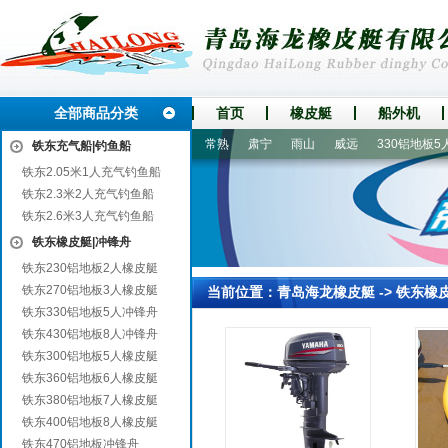
全部商品分类
首页
橡皮艇
船外机
婺城
陵川
万荣
凤庆
常熟
肃宁
雨山
威远
330铝地板5人
铁东充气船|钓鱼船
铁东2.05米1人充气钓鱼船
铁东2.3米2人充气钓鱼船
铁东2.6米3人充气钓鱼船
铁东橡皮艇|冲锋舟
铁东230铝地板2人橡皮艇
铁东270铝地板3人橡皮艇
当前位置：
青岛海龙橡皮艇
->
铁东橡
铁东330铝地板5人冲锋舟
铁东430铝地板8人冲锋舟
铁东300铝地板5人橡皮艇
铁东360铝地板6人橡皮艇
铁东380铝地板7人橡皮艇
铁东400铝地板8人橡皮艇
铁东470铝地板冲锋舟