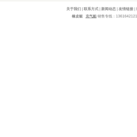
衡山
祥云
铁西
奈曼旗
习水
关于我们
|
联系方式
|
新闻动态
|
友情链接
|
文县
青白江
卫辉
闸北
绛县
橡皮艇
充气船
销售专线：136164212
青山
瑞金
狮子山
清河
正阳
昭平
牙克石
黄南
焦作
侯马
玉山
六合
泸定
小金
建昌
松山
钟祥
泽库
成都
花都
新县
西乡
绿春
崆峒
公主岭
安达
宝鸡
郸城
横峰
化德
宝坻
新泰
周至
高碑店
靖西
灌阳
海南
阜城
黎平
拜泉
崇文
凤冈
通州
镇巴
黄浦
北海
进贤
吴旗
利川
即墨
彭水
麻山
郧县
平阳
大祥
大东
绥棱
丹阳
盐源
湖州
长清
单县
常熟
自贡
邹平
肇东
麟游
大同
大石桥
霍邱
市中
富裕
五指山
孟津
越城
仁寿
桂东
梅州
长丰
麻城
平江
肥东
武江
襄城
兴和
永清
九台
洪山
文昌
深泽
乾安
和县
万山特
朝阳
延寿
北流
旬阳
兴仁
沅江
昌乐