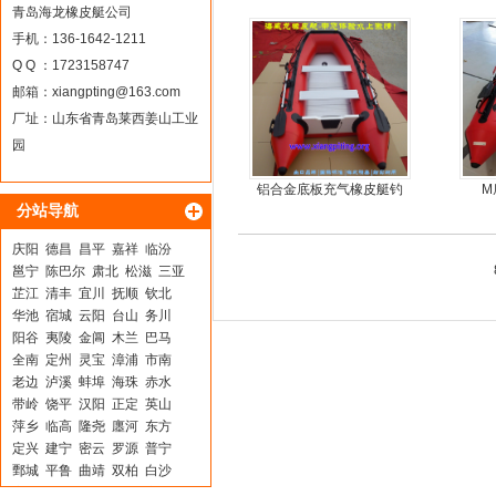
机艇动力艇
青岛海龙橡皮艇公司
手机：136-1642-1211
Q Q ：1723158747
邮箱：
xiangpting@163.com
厂址：山东省青岛莱西姜山工业
园
铝合金底板充气橡皮艇钓
M
分站导航
鱼冲锋艇
庆阳
德昌
昌平
嘉祥
临汾
邕宁
陈巴尔
肃北
松滋
三亚
芷江
清丰
宜川
抚顺
钦北
华池
宿城
云阳
台山
务川
阳谷
夷陵
金阊
木兰
巴马
全南
定州
灵宝
漳浦
市南
老边
泸溪
蚌埠
海珠
赤水
带岭
饶平
汉阳
正定
英山
萍乡
临高
隆尧
廛河
东方
定兴
建宁
密云
罗源
普宁
鄄城
平鲁
曲靖
双柏
白沙
定海
大连
思南
江油
市中