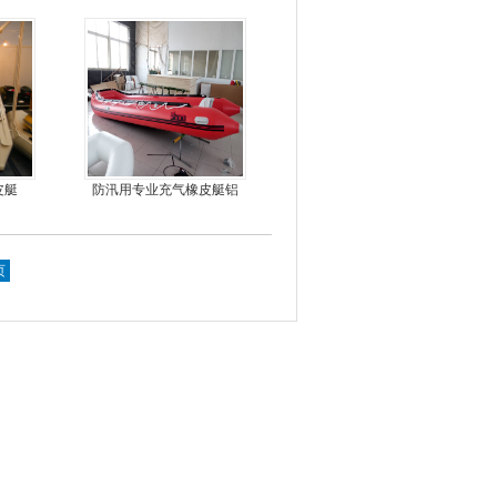
艇，冲锋舟，坐2人
皮艇
防汛用专业充气橡皮艇铝
合金地板冲锋舟
页