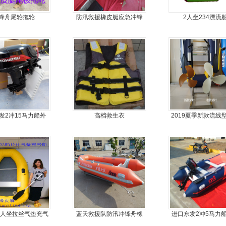
锋舟尾轮拖轮
防汛救援橡皮艇应急冲锋
2人坐234漂流
舟厂家定做
发2冲15马力船外
高档救生衣
2019夏季新款流线
船尾机舷外机
动力螺旋桨推进器
专用
,2人坐拉丝气垫充气
蓝天救援队防汛冲锋舟橡
进口东发2冲5马力