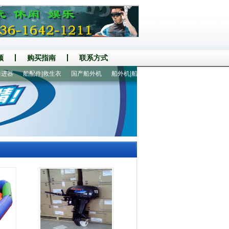
频
购买指南
联系方式
器
船配件|救生衣
国产船外机
船外机|船马达
470铝地板冲锋舟
2人漂流