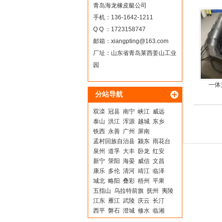
橡
青岛海龙橡皮艇公司
手机：136-1642-1211
Q Q ：1723158747
邮箱：
xiangpting@163.com
厂址：山东省青岛莱西姜山工业
园
一体
分站导航
双滦
冠县
南宁
峡江
威远
泰山
洪江
浑源
越城
东乡
铁西
永善
广州
屏南
孟村回族自治县
颍东
雨花台
泉州
道孚
大丰
卧龙
红安
新宁
荥阳
海晏
威信
文昌
康乐
多伦
清河
靖江
临泽
城北
略阳
叠彩
梧州
平果
五指山
乌拉特前旗
抚州
夷陵
江东
雁江
武陵
庆云
长汀
西平
磐石
澄城
修水
临湘
赫山
巴马
梁园
全南
泉山