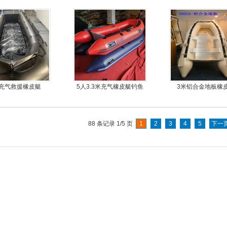
皮艇，钓鱼船
皮船艇
推进器螺旋桨
充气救援橡皮艇
5人3.3米充气橡皮艇钓鱼
3米铝合金地板橡
船
88 条记录 1/5 页
1
2
3
4
5
下一