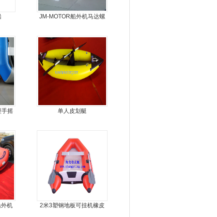
船
JM-MOTOR船外机马达螺
旋桨舷外机挂浆机
型手摇
单人皮划艇
橡皮艇
船外机
2米3塑钢地板可挂机橡皮