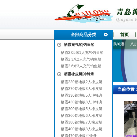
全部商品分类
首页
乐
宜昌
永年
安塞
鼓楼
鄂尔多斯
平定
阳城
防城港
八步
栖霞充气船|钓鱼船
栖霞2.05米1人充气钓鱼船
栖霞2.3米2人充气钓鱼船
栖霞2.6米3人充气钓鱼船
栖霞橡皮艇|冲锋舟
栖霞230铝地板2人橡皮艇
栖霞270铝地板3人橡皮艇
当前位置
栖霞330铝地板5人冲锋舟
栖霞430铝地板8人冲锋舟
栖霞300铝地板5人橡皮艇
栖霞360铝地板6人橡皮艇
栖霞380铝地板7人橡皮艇
栖霞400铝地板8人橡皮艇
栖霞470铝地板冲锋舟