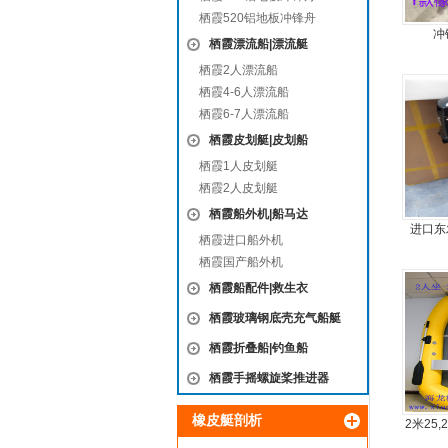
栖霞520铝地板冲锋舟
冲
栖霞漂流船|漂流艇
栖霞2人漂流船
栖霞4-6人漂流船
栖霞6-7人漂流船
栖霞皮划艇|皮划船
栖霞1人皮划艇
栖霞2人皮划艇
栖霞船外机|船马达
进口东
栖霞进口船外机
机
栖霞国产船外机
栖霞船配件|救生衣
栖霞玻璃钢底壳充气船艇
栖霞折叠船|钓鱼船
栖霞手摇螺旋桨推进器
橡皮艇剖析
2米25