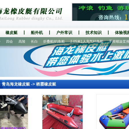
橡皮艇
船外机
户外常识
技术知识
体验视
四会
高陵
长白
折叠船|钓鱼船
2.05米1人充气钓鱼船
手摇螺旋桨推进
：
青岛海龙橡皮艇
->
栖霞橡皮艇