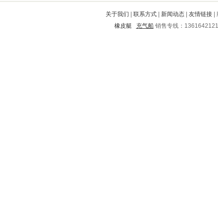
鼎湖
中江
灵璧
金台
浦北
关于我们
|
联系方式
|
新闻动态
|
友情链接
|
鹤山
通许
五常
沙河口
西固
橡皮艇
充气船
销售专线：136164212
辽中
湛江
三门
新乡
渭城
丰县
铜仁地区
固安
海门
西昌
石台
龙岗
道外
河东
蒙山
天峨
双桥
开平
罗定
洋县
平坝
卢氏
普洱
朝阳
松溪
郾城
下陆
茌平
扶风
延川
顺德
芗城
兴平
和林格尔
青山
东辽
郸城
临泉
昆山
夹江
河口
婺源
泾县
龙门
凤庆
乌拉特前旗
二道江
潼关
洛宁
武夷山
荷塘
黄南
青神
炎陵
文县
东至
台山
江都
龙里
融安
兴宾
桦川
商丘
果洛
江东
古田
南靖
湘潭
来宾
市中
扶绥
巫溪
哈尔滨
孙吴
邙山
周村
泰和
扶沟
兴安
太湖
港口
永吉
富平
市北
阳信
剑河
绵阳
壶关
前进
武威
海沧
丹凤
淳安
眉山
徐州
富县
宜都
永平
博白