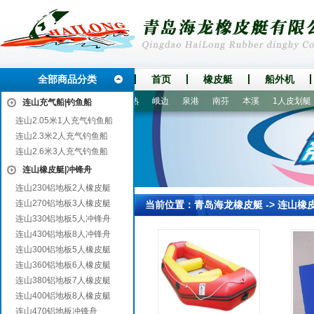
全部商品分类
首页
橡皮艇
船外机
长沙
麒麟
怀宁
濠江
常熟
峨边
泉港
南芬
本溪
1人皮划艇
连山充气船|钓鱼船
连山2.05米1人充气钓鱼船
连山2.3米2人充气钓鱼船
连山2.6米3人充气钓鱼船
连山橡皮艇|冲锋舟
连山230铝地板2人橡皮艇
连山270铝地板3人橡皮艇
当前位置：
青岛海龙橡皮艇
->
连山橡
连山330铝地板5人冲锋舟
连山430铝地板8人冲锋舟
连山300铝地板5人橡皮艇
连山360铝地板6人橡皮艇
连山380铝地板7人橡皮艇
连山400铝地板8人橡皮艇
连山470铝地板冲锋舟