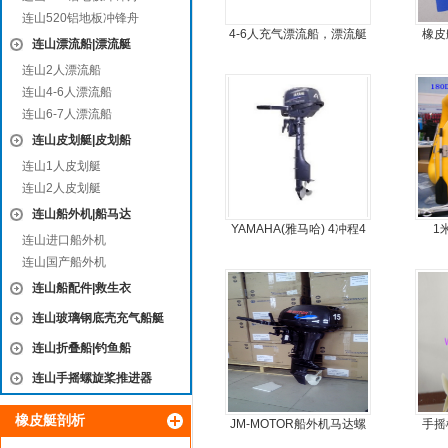
连山520铝地板冲锋舟
4-6人充气漂流船，漂流艇
橡皮
连山漂流船|漂流艇
连山2人漂流船
连山4-6人漂流船
连山6-7人漂流船
连山皮划艇|皮划船
连山1人皮划艇
连山2人皮划艇
连山船外机|船马达
YAMAHA(雅马哈) 4冲程4
1
连山进口船外机
马力船外机
连山国产船外机
连山船配件|救生衣
连山玻璃钢底壳充气船艇
连山折叠船|钓鱼船
连山手摇螺旋桨推进器
橡皮艇剖析
JM-MOTOR船外机马达螺
手摇