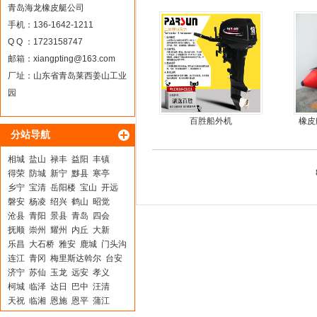
旋桨舷外机挂浆机
手
青岛海龙橡皮艇公司
手机：136-1642-1211
Q Q ：1723158747
邮箱：
xiangpting@163.com
厂址：山东省青岛莱西姜山工业
园
百胜船外机
橡皮
分站导航
简单
相城
盐山
禄丰
益阳
丰镇
得荣
防城
新宁
黟县
寒亭
乡宁
宝清
岳阳楼
宝山
开远
磐安
杨凌
绍兴
鹤山
昭觉
沧县
青阳
景县
青岛
四会
抚顺
崇州
耀州
内丘
大新
乐昌
大石桥
雅安
鹿城
门头沟
连江
青冈
梅里斯达斡尔
台安
济宁
苏仙
玉龙
远安
孝义
柯城
临泽
达日
巴中
汪清
天祝
临湘
恩施
恩平
蒲江
安康
东城
庐山
靖江
城区