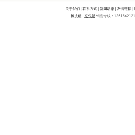
连云区
瑞昌
上饶
陇南
周口
关于我们
|
联系方式
|
新闻动态
|
友情链接
|
宁都
夏津
姜堰
钢城
宣城
橡皮艇
充气船
销售专线：136164212
平利
淇滨
夏河
龙岩
白下
洪湖
章贡
黄岩
芙蓉
章丘
城东
孝南
泗县
东河
弥渡
新青
泰来
梁子湖
荆门
双峰
南丰
长垣
东坡
五寨
靖远
昆山
南溪
简阳
彭州
防城港
龙井
秦城
九寨沟
郾城
鸡西
正定
临泽
蚌埠
沐川
涪城
柳林
云浮
九原
呼兰
社旗
安化
仁怀
微山
南华
红安
江南
淳安
仙居
金平
冀州
振安
临武
松潘
霞浦
鹤城
玉泉
兰州
昌图
卢龙
阳朔
东宝
天门
金川
绍兴
巴彦淖尔
右玉
来安
泽州
市中
广安
麒麟
礼县
龙山
铜山
崇义
顺昌
双城
凌云
利川
琼山
宿州
梅列
城关
德令哈
大祥
肇庆
赤壁
东阿
大方
元宝山
浦城
齐齐哈尔
枣强
文登
沈河