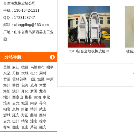
青岛海龙橡皮艇公司
手机：136-1642-1211
Q Q ：1723158747
邮箱：
xiangpting@163.com
厂址：山东省青岛莱西姜山工业
园
2米3铝合金地板橡皮艇冲
橡皮
分站导航
锋舟充气艇钓鱼船
美兰
麻江
德昌
乌兰察布
昭平
东至
丹棱
大城
张北
周村
竹溪
霍林郭勒
门源
城区
中原
海州
林西
包河
威海
木里
海阳
滨州
开化
罗田
龙湖
端州
西塞山
彬县
蒸湘
奉化
淮滨
云龙
城区
内乡
寻乌
岫岩
息烽
白银
靖州
武山
源城
延安
方正
曲靖
西林
云龙
巴州
晴隆
潼南
徐水
桦甸
韶山
仓山
茅箭
融安
仁化
昌黎
兴县
如皋
华坪