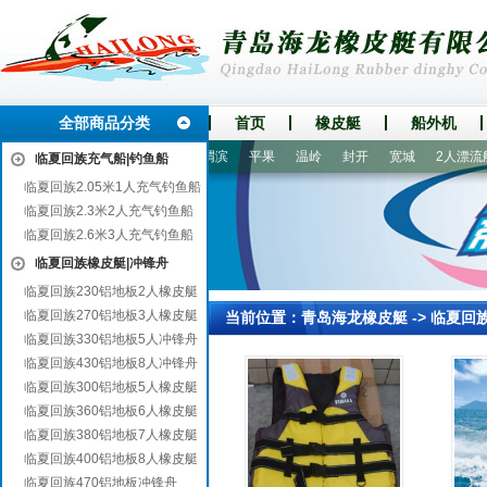
全部商品分类
首页
橡皮艇
船外机
顶山
七星
临朐
本溪
渭滨
平果
温岭
封开
宽城
2人漂流船
临夏回族充气船|钓鱼船
临夏回族2.05米1人充气钓鱼船
临夏回族2.3米2人充气钓鱼船
临夏回族2.6米3人充气钓鱼船
临夏回族橡皮艇|冲锋舟
临夏回族230铝地板2人橡皮艇
临夏回族270铝地板3人橡皮艇
当前位置：
青岛海龙橡皮艇
->
临夏回
临夏回族330铝地板5人冲锋舟
临夏回族430铝地板8人冲锋舟
临夏回族300铝地板5人橡皮艇
临夏回族360铝地板6人橡皮艇
临夏回族380铝地板7人橡皮艇
临夏回族400铝地板8人橡皮艇
临夏回族470铝地板冲锋舟