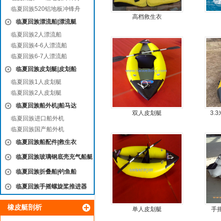
临夏回族520铝地板冲锋舟
高档救生衣
临夏回族漂流船|漂流艇
临夏回族2人漂流船
临夏回族4-6人漂流船
临夏回族6-7人漂流船
临夏回族皮划艇|皮划船
临夏回族1人皮划艇
临夏回族2人皮划艇
临夏回族船外机|船马达
双人皮划艇
3.
临夏回族进口船外机
临夏回族国产船外机
临夏回族船配件|救生衣
临夏回族玻璃钢底壳充气船艇
临夏回族折叠船|钓鱼船
临夏回族手摇螺旋桨推进器
橡皮艇剖析
单人皮划艇
手