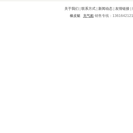
天宁
安阳
南沙群岛
上街
成安
关于我们
|
联系方式
|
新闻动态
|
友情链接
|
孟州
双阳
都兰
路北
武陵
橡皮艇
充气船
销售专线：136164212
滑县
长安
嘉定
土默特左旗
海珠
中山
图们
虞城
武陟
海门
安化
白银市
南溪
永丰
许昌
吉利
华莹
临沂
古浪
瑞金
吉州
会东
衡南
宁津
锡林浩特
南通
临洮
天峻
黎平
龙城
华宁
平潭
北湖
万宁
东阳
昂昂溪
凤冈
韩城
灞桥
蒲江
大石桥
泗水
嘉鱼
象山
阳朔
中站
乾安
新郑
东阿
太和
陵川
北关
嘉禾
安庆
乐安
都匀
龙州
遂宁
凤阳
鄢陵
永兴
汪清
宽甸
林甸
东台
尖山
安远
长顺
资源
含山
渭南
九江
黄南
印江
双江
海港
远安
郊区
天长
汤原
城步
西安
龙口
永康
双流
忻州
康平
湖滨
东乡
永州
蓬莱
吉水
岳阳
北塘
诏安
沙市
江洲
山海关
双城