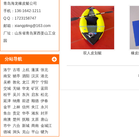
青岛海龙橡皮艇公司
手机：136-1642-1211
Q Q ：1723158747
邮箱：
xiangpting@163.com
厂址：山东省青岛莱西姜山工业
园
双人皮划艇
橡皮
分站导航
洛宁
古塔
上杭
蓬溪
张北
南安
猇亭
泗阳
汉滨
港北
吴桥
敦化
龙江
周宁
宁阳
交城
无锡
华龙
矿区
蓝田
桂平
吴川
东兴
启东
松北
延津
纳雍
前进
顺德
伊春
金平
上林
信州
夹江
永川
鱼台
贵定
华亭
湘东
封开
南澳
楚州
抚顺
太原
唐山
市中
六合
新城
商南
金城江
德城
洞头
克山
平山
犍为
雅安
称多
汉沽
富源
龙华