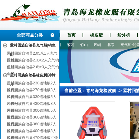
全部商品分类
首页
橡皮艇
船外机
区
龙里
历城
临县
漳州
蛟河
竹山
崆峒
北票
充气船|钓鱼船
孟村回族自治县充气船|钓鱼
孟村回族自治县2.05米1人充气
船
钓鱼船
孟村回族自治县2.3米2人充气钓
鱼船
孟村回族自治县2.6米3人充气钓
鱼船
孟村回族自治县橡皮艇|冲锋
孟村回族自治县230铝地板2人
舟
橡皮艇
孟村回族自治县270铝地板3人
当前位置：
青岛海龙橡皮艇
->
孟村回
橡皮艇
孟村回族自治县330铝地板5人
冲锋舟
孟村回族自治县430铝地板8人
冲锋舟
孟村回族自治县300铝地板5人
橡皮艇
孟村回族自治县360铝地板6人
橡皮艇
孟村回族自治县380铝地板7人
橡皮艇
孟村回族自治县400铝地板8人
橡皮艇
孟村回族自治县470铝地板冲锋