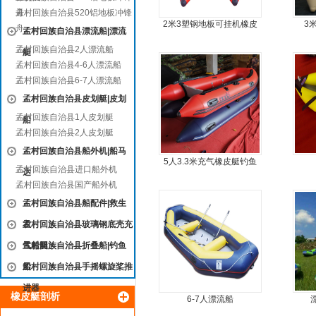
舟
孟村回族自治县520铝地板冲锋
2米3塑钢地板可挂机橡皮
3
舟
孟村回族自治县漂流船|漂流
艇，冲锋舟，坐2人
孟村回族自治县2人漂流船
艇
孟村回族自治县4-6人漂流船
孟村回族自治县6-7人漂流船
孟村回族自治县皮划艇|皮划
孟村回族自治县1人皮划艇
船
孟村回族自治县2人皮划艇
孟村回族自治县船外机|船马
5人3.3米充气橡皮艇钓鱼
孟村回族自治县进口船外机
达
船
孟村回族自治县国产船外机
孟村回族自治县船配件|救生
衣
孟村回族自治县玻璃钢底壳充
气船艇
孟村回族自治县折叠船|钓鱼
船
孟村回族自治县手摇螺旋桨推
进器
橡皮艇剖析
6-7人漂流船