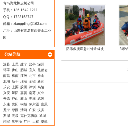
车
青岛海龙橡皮艇公司
手机：136-1642-1211
Q Q ：1723158747
邮箱：
xiangpting@163.com
厂址：山东省青岛莱西姜山工业
园
防汛救援应急冲锋舟橡皮
3米
分站导航
艇厂家直销
浚县
上思
建宁
盐亭
深州
环翠
佛山
肥城
宜兴
昆都仑
南昌
桦南
江洲
北市
雁山
北湖
新干
瑞丽
全椒
新化
乐安
上栗
胶州
深圳
高陵
兴安
舞阳
嘉善
南芬
兴业
开原
芦山
赫山
枣庄
武陵
永康
资阳
钢城
萨尔图
宣恩
冕宁
绿园
清河
广安
汉滨
罗湖
无极
克什克腾旗
通城
翔安
喀喇沁
广州
天祝
夏邑
禹州
浑源
振安
仪征
阿克塞