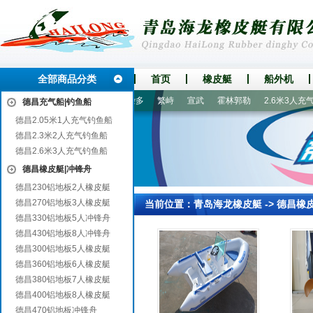
全部商品分类
首页
橡皮艇
船外机
泰
咸丰
连云区
宜都
杂多
繁峙
宣武
霍林郭勒
2.6米3人充气
德昌充气船|钓鱼船
德昌2.05米1人充气钓鱼船
德昌2.3米2人充气钓鱼船
德昌2.6米3人充气钓鱼船
德昌橡皮艇|冲锋舟
德昌230铝地板2人橡皮艇
德昌270铝地板3人橡皮艇
当前位置：
青岛海龙橡皮艇
->
德昌橡
德昌330铝地板5人冲锋舟
德昌430铝地板8人冲锋舟
德昌300铝地板5人橡皮艇
德昌360铝地板6人橡皮艇
德昌380铝地板7人橡皮艇
德昌400铝地板8人橡皮艇
德昌470铝地板冲锋舟