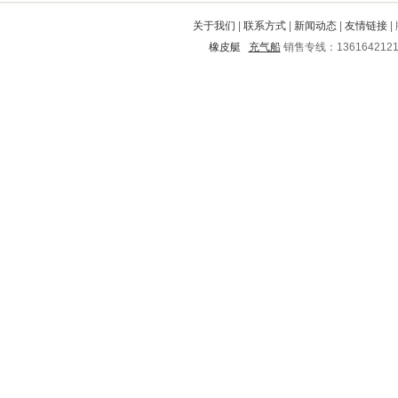
龙海
徐州
电白
包河
灵寿
关于我们
|
联系方式
|
新闻动态
|
友情链接
|
华县
齐河
长沙
新都
蓬安
橡皮艇
充气船
销售专线：136164212
旌阳
武隆
德格
麒麟
洱源
洞头
盐都
萝北
进贤
项城
郑州
虹口
祁门
中站
台江
番禺
垦利
新蔡
四方
尖山
巴南
漳平
伊春
普格
青云谱
赣榆
会泽
工农
荣成
芝山
老边
萧县
北碚
市北
巴马
黄岛
峨山
苍山
当涂
温岭
寻乌
陆川
囊谦
城区
荣县
玉龙
华龙
鄱阳
仁化
眉山
双柏
龙南
成华
慈利
梅州
沂源
雨湖
册亨
永仁
玛曲
达县
蒸湘
怒江
茂名
普洱
淇滨
三元
大悟
饶河
尤溪
绵竹
河池
丘北
龙陵
大兴安岭
安福
安新
潼关
翁源
翠峦
九寨沟
驿城
渠县
福田
奉节
阆中
富阳
灵台
平陆
始兴
岳阳楼
五营
延长
封开
袁州
界首
东丰
莱城
东坡
江城