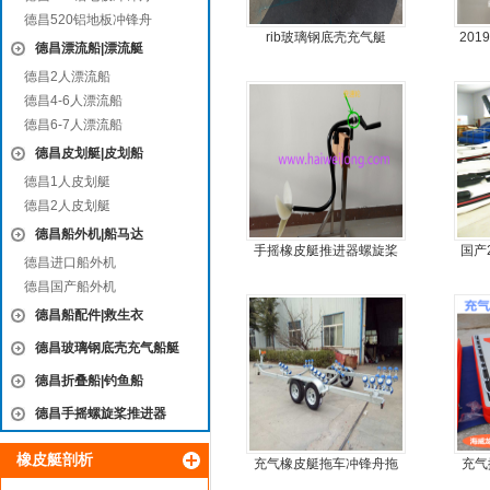
德昌520铝地板冲锋舟
rib玻璃钢底壳充气艇
20
德昌漂流船|漂流艇
动力
德昌2人漂流船
德昌4-6人漂流船
德昌6-7人漂流船
德昌皮划艇|皮划船
德昌1人皮划艇
德昌2人皮划艇
德昌船外机|船马达
手摇橡皮艇推进器螺旋桨
国产
德昌进口船外机
手摇马达钓鱼船推进器
德昌国产船外机
德昌船配件|救生衣
德昌玻璃钢底壳充气船艇
德昌折叠船|钓鱼船
德昌手摇螺旋桨推进器
橡皮艇剖析
充气橡皮艇拖车冲锋舟拖
充气