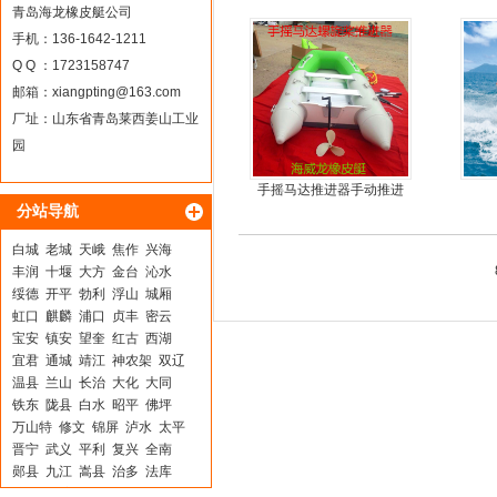
青岛海龙橡皮艇公司
手机：136-1642-1211
Q Q ：1723158747
邮箱：
xiangpting@163.com
厂址：山东省青岛莱西姜山工业
园
手摇马达推进器手动推进
分站导航
器
白城
老城
天峨
焦作
兴海
丰润
十堰
大方
金台
沁水
绥德
开平
勃利
浮山
城厢
虹口
麒麟
浦口
贞丰
密云
宝安
镇安
望奎
红古
西湖
宜君
通城
靖江
神农架
双辽
温县
兰山
长治
大化
大同
铁东
陇县
白水
昭平
佛坪
万山特
修文
锦屏
泸水
太平
晋宁
武义
平利
复兴
全南
郧县
九江
嵩县
治多
法库
榕江
灵璧
乐都县
鹤峰
弋阳