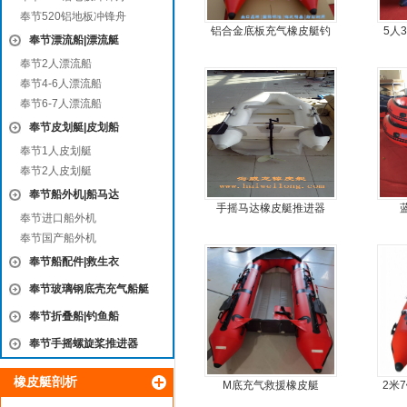
奉节520铝地板冲锋舟
铝合金底板充气橡皮艇钓
5人
奉节漂流船|漂流艇
鱼冲锋艇
奉节2人漂流船
奉节4-6人漂流船
奉节6-7人漂流船
奉节皮划艇|皮划船
奉节1人皮划艇
奉节2人皮划艇
奉节船外机|船马达
手摇马达橡皮艇推进器
奉节进口船外机
奉节国产船外机
奉节船配件|救生衣
奉节玻璃钢底壳充气船艇
奉节折叠船|钓鱼船
奉节手摇螺旋桨推进器
橡皮艇剖析
M底充气救援橡皮艇
2米