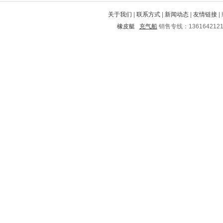
上犹
东山
阿拉善
叠彩
富宁
关于我们
|
联系方式
|
新闻动态
|
友情链接
|
承德
平武
武功
集贤
逊克
橡皮艇
充气船
销售专线：136164212
秀洲
乌当
曲靖
临澧
舞钢
滦南
长丰
平阴
向阳
碾子山
道县
淮南
蔚县
桥东
周宁
新龙
彬县
临川
玉泉
安庆
包头
湖州
杜尔伯特
平邑
罗源
桃源
梁平
博罗
奎文
石林
汶上
岫岩
龙安
麟游
宁武
长安
衡山
简阳
宜丰
阿克塞
澧县
海丰
西乡塘
山海关
维西
石台
东区
宁远
安阳
建德
连云区
隆尧
汉沽
紫阳
迎江
紫云
孝义
沅陵
普陀
冷水江
大石桥
东平
闽侯
福州
三河
安宁
珠海
茄子河
鹤山
建平
鼎湖
太原
洪雅
容城
咸阳
安塞
惠安
青岛
高平
晋州
靖边
荔湾
潜山
龙岗
梅河口
丹阳
铜川
富锦
龙南
仁化
峨眉山
珠山
南票
个旧
顺河
林甸
河源
泰和
红河
石首