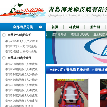
全部商品分类
首页
橡皮艇
船外机
国产船外机
玻璃钢底壳充气船艇
进口船外机
漂流船|漂流艇
皮划艇|皮划
奉节充气船|钓鱼船
奉节2.05米1人充气钓鱼船
奉节2.3米2人充气钓鱼船
奉节2.6米3人充气钓鱼船
奉节橡皮艇|冲锋舟
奉节230铝地板2人橡皮艇
奉节270铝地板3人橡皮艇
当前位置：
青岛海龙橡皮艇
->
奉节橡
奉节330铝地板5人冲锋舟
奉节430铝地板8人冲锋舟
奉节300铝地板5人橡皮艇
奉节360铝地板6人橡皮艇
奉节380铝地板7人橡皮艇
奉节400铝地板8人橡皮艇
奉节470铝地板冲锋舟