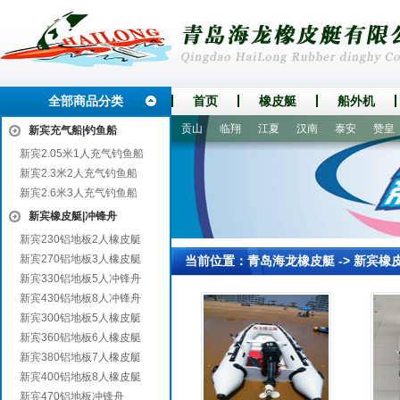
全部商品分类
首页
橡皮艇
船外机
阿鲁科尔沁旗
蒲城
金山
贡山
临翔
江夏
汉南
泰安
赞皇
新宾充气船|钓鱼船
新宾2.05米1人充气钓鱼船
新宾2.3米2人充气钓鱼船
新宾2.6米3人充气钓鱼船
新宾橡皮艇|冲锋舟
新宾230铝地板2人橡皮艇
新宾270铝地板3人橡皮艇
当前位置：
青岛海龙橡皮艇
->
新宾橡
新宾330铝地板5人冲锋舟
新宾430铝地板8人冲锋舟
新宾300铝地板5人橡皮艇
新宾360铝地板6人橡皮艇
新宾380铝地板7人橡皮艇
新宾400铝地板8人橡皮艇
新宾470铝地板冲锋舟