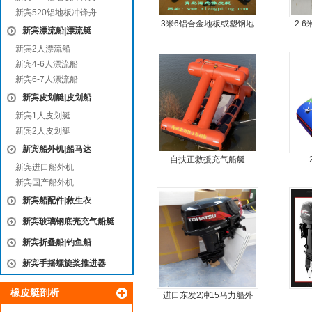
新宾520铝地板冲锋舟
3米6铝合金地板或塑钢地
2.
新宾漂流船|漂流艇
板6人可挂机橡皮艇，冲锋
新宾2人漂流船
舟，动力艇
新宾4-6人漂流船
新宾6-7人漂流船
新宾皮划艇|皮划船
新宾1人皮划艇
新宾2人皮划艇
新宾船外机|船马达
自扶正救援充气船艇
新宾进口船外机
新宾国产船外机
新宾船配件|救生衣
新宾玻璃钢底壳充气船艇
新宾折叠船|钓鱼船
新宾手摇螺旋桨推进器
橡皮艇剖析
进口东发2冲15马力船外