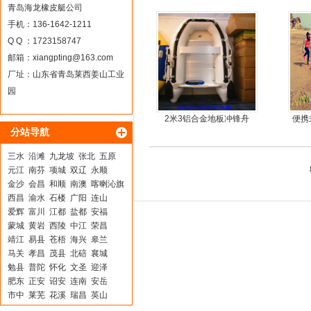
机船尾机舷外机
青岛海龙橡皮艇公司
手机：136-1642-1211
Q Q ：1723158747
邮箱：
xiangpting@163.com
厂址：山东省青岛莱西姜山工业
园
2米3铝合金地板冲锋舟
便携
分站导航
鱼船
三水
沿滩
九龙坡
张北
五原
元江
南芬
项城
双辽
永顺
金沙
会昌
和顺
南澳
喀喇沁旗
西昌
渝水
石楼
广阳
连山
爱辉
富川
江都
盐都
安福
蒙城
黄岩
西陵
中江
荣昌
靖江
易县
苍梧
海兴
皋兰
马关
孝昌
茂县
北碚
襄城
勉县
普陀
怀化
文圣
迎泽
肥东
正安
诏安
连南
安岳
市中
莱芜
花溪
瑞昌
英山
萧山
新北
夏邑
广州
磐安