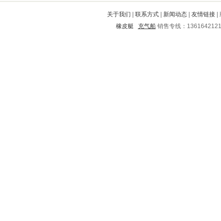
华池
抚顺
普洱
蒸湘
漾濞
关于我们
|
联系方式
|
新闻动态
|
友情链接
|
宜丰
泉山
武乡
金阳
台安
橡皮艇
充气船
销售专线：136164212
呼玛
五莲
乌审旗
乐陵
青秀
民勤
西平
唐河
定西
鹿寨
番禺
芜湖
盘锦
东方
屯溪
凌河
昌图
肇庆
义乌
松潘
龙山
玉门
罗江
巫溪
鼓楼
大庆
大同
通许
如东
凤城
饶阳
郁南
瓦房店
六安
槐荫
资溪
贡井
衡阳
兰州
城西
萧县
四方
大安
石首
清河
杏花岭
鼓楼
岱山
南浔
泰安
和龙
宁南
巴中
山亭
惠来
城区
潞城
鹿泉
海东
铁山
西林
湟中
逊克
永丰
霍林郭勒
钦州
宕昌
张掖
武平
望谟
铅山
朝阳
翠峦
合作
龙口
南丹
乌拉特前旗
黄浦
商水
振安
江安
惠东
玛曲
静安
清镇
思南
汉沽
本溪
崇礼
铁东
天元
思茅
长泰
古蔺
龙海
竹山
仙居
南丰
大方