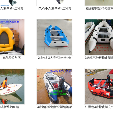
HA(雅马哈) 二冲程
YAMAHA(雅马哈) 二冲程
橡皮艇脚踏打气筒
.9马力船外机
15马力船外机
8，充气船拉丝底
2.6米2-3人充气拉丝钓鱼
3米充气地板橡皮艇
船
龙骨
携式折叠钓鱼船
3米铝合金地板或塑钢地板
红黑色3米橡皮艇充