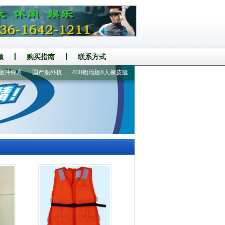
频
购买指南
联系方式
冲锋舟
国产船外机
400铝地板8人橡皮艇
330铝地板5人冲锋舟
船配件|救生