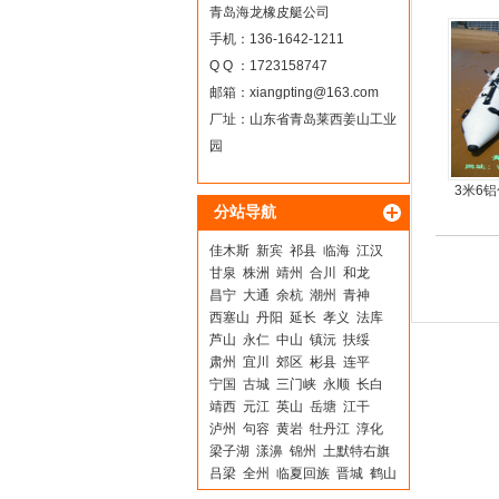
青岛海龙橡皮艇公司
手机：136-1642-1211
Q Q ：1723158747
邮箱：
xiangpting@163.com
厂址：山东省青岛莱西姜山工业
园
3米6
分站导航
板6人
佳木斯
新宾
祁县
临海
江汉
甘泉
株洲
靖州
合川
和龙
昌宁
大通
余杭
潮州
青神
西塞山
丹阳
延长
孝义
法库
芦山
永仁
中山
镇沅
扶绥
肃州
宜川
郊区
彬县
连平
宁国
古城
三门峡
永顺
长白
靖西
元江
英山
岳塘
江干
泸州
句容
黄岩
牡丹江
淳化
梁子湖
漾濞
锦州
土默特右旗
吕梁
全州
临夏回族
晋城
鹤山
土默特左旗
桦甸
铁西
秀山