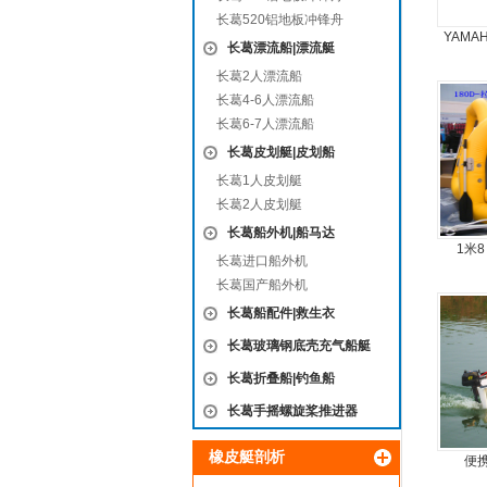
长葛520铝地板冲锋舟
YAMA
长葛漂流船|漂流艇
9
长葛2人漂流船
长葛4-6人漂流船
长葛6-7人漂流船
长葛皮划艇|皮划船
长葛1人皮划艇
长葛2人皮划艇
长葛船外机|船马达
1米
长葛进口船外机
长葛国产船外机
长葛船配件|救生衣
长葛玻璃钢底壳充气船艇
长葛折叠船|钓鱼船
长葛手摇螺旋桨推进器
橡皮艇剖析
便