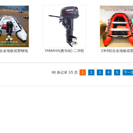
5人可挂机橡皮艇，冲锋
金地板
舟，动力艇
铝合金地板或塑钢地
YAMAHA(雅马哈) 二冲程
2米9铝合金地板或
可挂机橡皮艇，冲锋
30马力船外机
板4人可挂机橡皮艇
舟，动力艇
舟
88 条记录 1/5 页
1
2
3
4
5
下一