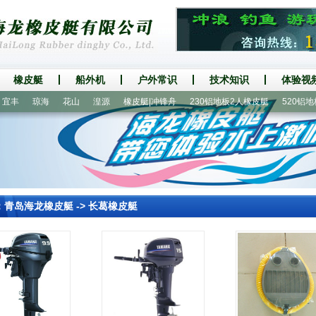
橡皮艇
船外机
户外常识
技术知识
体验视
丰
琼海
花山
湟源
橡皮艇|冲锋舟
230铝地板2人橡皮艇
520铝地板
：
青岛海龙橡皮艇
->
长葛橡皮艇