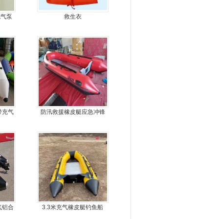
充气泵
救生衣
带充气
防汛救援橡皮艇应急冲锋
舟厂家定做
气铝合
3.3米充气橡皮艇钓鱼船