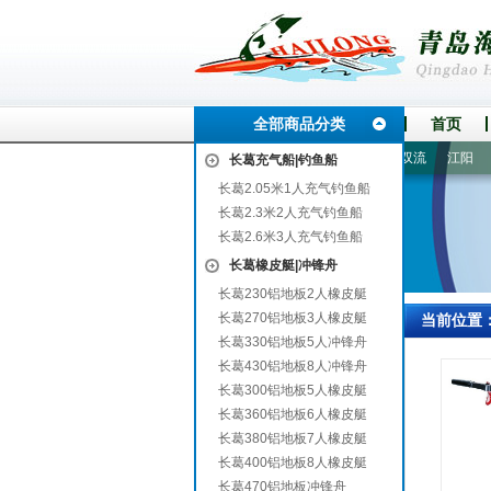
全部商品分类
首页
泽
普格
阳信
吉水
扬州
孟村回族自治县
商河
双流
江阳
宜
长葛充气船|钓鱼船
长葛2.05米1人充气钓鱼船
长葛2.3米2人充气钓鱼船
长葛2.6米3人充气钓鱼船
长葛橡皮艇|冲锋舟
长葛230铝地板2人橡皮艇
长葛270铝地板3人橡皮艇
当前位置
长葛330铝地板5人冲锋舟
长葛430铝地板8人冲锋舟
长葛300铝地板5人橡皮艇
长葛360铝地板6人橡皮艇
长葛380铝地板7人橡皮艇
长葛400铝地板8人橡皮艇
长葛470铝地板冲锋舟