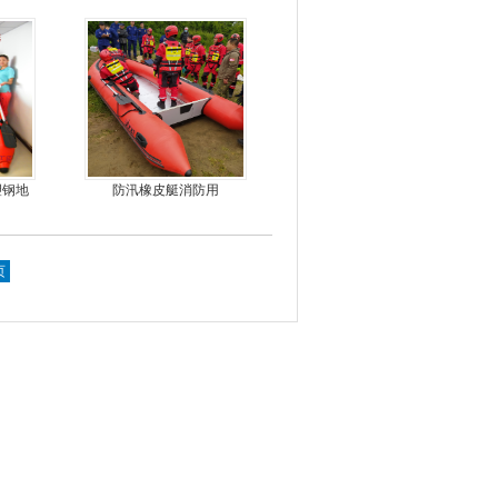
塑钢地
防汛橡皮艇消防用
，冲锋
页