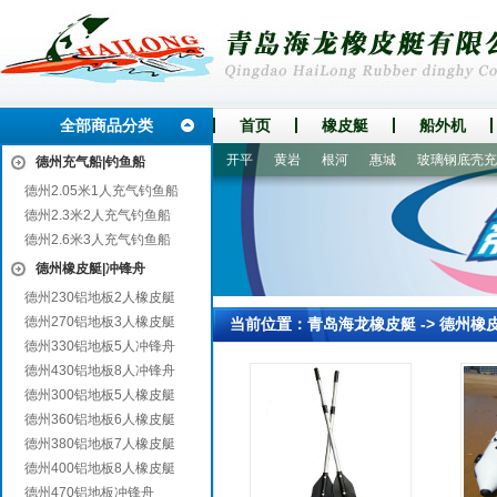
全部商品分类
首页
橡皮艇
船外机
江岸
冠县
吉林
洪雅
开平
黄岩
根河
惠城
玻璃钢底壳充气
德州充气船|钓鱼船
德州2.05米1人充气钓鱼船
德州2.3米2人充气钓鱼船
德州2.6米3人充气钓鱼船
德州橡皮艇|冲锋舟
德州230铝地板2人橡皮艇
德州270铝地板3人橡皮艇
当前位置：
青岛海龙橡皮艇
->
德州橡
德州330铝地板5人冲锋舟
德州430铝地板8人冲锋舟
德州300铝地板5人橡皮艇
德州360铝地板6人橡皮艇
德州380铝地板7人橡皮艇
德州400铝地板8人橡皮艇
德州470铝地板冲锋舟