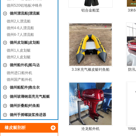
德州520铝地板冲锋舟
铝合金船桨
3米
德州漂流船|漂流艇
板6
德州2人漂流船
德州4-6人漂流船
德州6-7人漂流船
德州皮划艇|皮划船
德州1人皮划艇
德州2人皮划艇
德州船外机|船马达
3.3米充气橡皮艇钓鱼船
防汛
德州进口船外机
德州国产船外机
德州船配件|救生衣
德州玻璃钢底壳充气船艇
德州折叠船|钓鱼船
德州手摇螺旋桨推进器
橡皮艇剖析
沧龙船外机
YAM