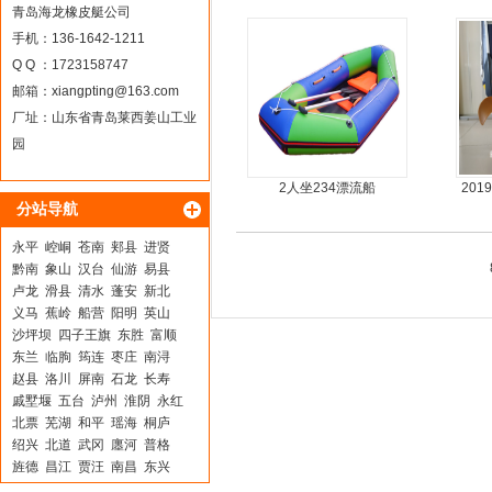
青岛海龙橡皮艇公司
手机：136-1642-1211
Q Q ：1723158747
邮箱：
xiangpting@163.com
厂址：山东省青岛莱西姜山工业
园
2人坐234漂流船
20
分站导航
动力
永平
崆峒
苍南
郏县
进贤
黔南
象山
汉台
仙游
易县
卢龙
滑县
清水
蓬安
新北
义马
蕉岭
船营
阳明
英山
沙坪坝
四子王旗
东胜
富顺
东兰
临朐
筠连
枣庄
南浔
赵县
洛川
屏南
石龙
长寿
戚墅堰
五台
泸州
淮阴
永红
北票
芜湖
和平
瑶海
桐庐
绍兴
北道
武冈
廛河
普格
旌德
昌江
贾汪
南昌
东兴
吴兴
夹江
锦江
全州
渝北