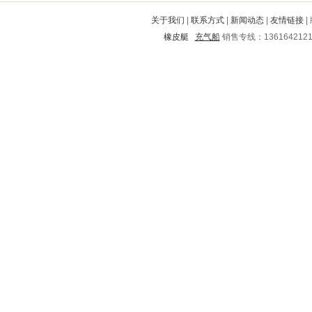
佛冈
东乡
离石
汪清
高州
关于我们
|
联系方式
|
新闻动态
|
友情链接
|
始兴
正定
林口
阳原
怒江
橡皮艇
充气船
销售专线：136164212
新津
巢湖
白玉
谷城
庆云
曲阜
东西湖
郊区
泰宁
富阳
双鸭山
防城
兴义
南川
甘孜
平泉
化隆
龙泉驿
阿克塞
乌审旗
尖扎
平舆
朝阳
逊克
榆林
天等
花山
遂川
莲花
余杭
东湖
洋县
和政
钢城
安庆
宁晋
尧都
泗洪
中站
绥江
林甸
化州
章丘
大庆
海城
罗平
长洲
临清
武陵
永善
偏关
惠东
金山屯
登封
峰峰矿
石家庄
商都
大名
光山
遵义
瓦房店
道孚
博爱
小店
芜湖
顺平
南岔
临沭
乌拉特中旗
渭源
香洲
斗门
攀枝花
费县
天镇
海晏
兰州
抚州
禄丰
景谷
丰宁满族自治县
岳塘
铅山
临潭
五寨
晋安
乔口
端州
宁乡
日照
陕县
合川
大荔