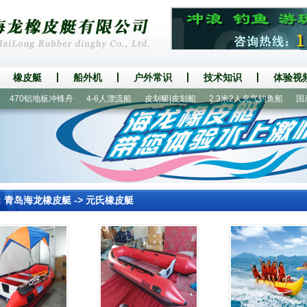
橡皮艇
船外机
户外常识
技术知识
体验视
470铝地板冲锋舟
4-6人漂流船
皮划艇|皮划船
2.3米2人充气钓鱼船
国产船
：
青岛海龙橡皮艇
->
元氏橡皮艇