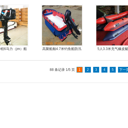
耐磨护皮装甲
皮划艇
鱼冲锋艇
冲程6马力（jm）船
高聚船舶4.7米钓鱼船防汛
5人3.3米充气橡皮
外机
冲锋舟发泡船塑料船8人动
船
力艇
88 条记录 1/5 页
1
2
3
4
5
下一