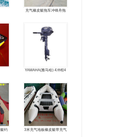
充气橡皮艇拖车冲锋舟拖
车
YAMAHA(雅马哈) 4冲程4
马力船外机
皮艇钓
3米充气地板橡皮艇带充气