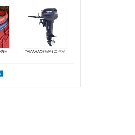
龙骨
艇钓鱼
YAMAHA(雅马哈) 二冲程
15马力船外机
页