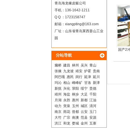
青岛海龙橡皮艇公司
手机：136-1642-1211
Q Q ：1723158747
邮箱：
xiangpting@163.com
厂址：山东省青岛莱西姜山工业
园
国产2
分站导航
墉桥
建昌
林州
吴兴
青山
张掖
九龙坡
靖安
炉霍
贵南
阿巴嘎
惠民
闵行
延津
延川
玛沁
相山
峰峰矿
甘洛
新津
新抚
兴化
荥阳
绥宁
贵德
靖州
海盐
桐乡
大足
千阳
月湖
永胜
惠州
新都
江油
动力
突泉
玉州
城区
清河
南京
雨花
曾都
云安
玉门
大竹
广宗
南澳
范县
安源
洪江
和龙
婺城
金州
五寨
大悟
永泰
沧浪
鹤峰
新晃