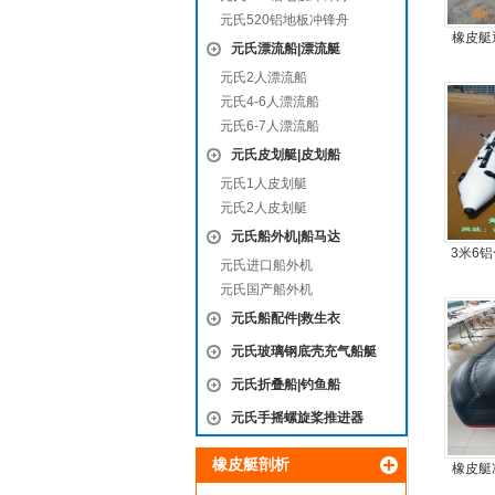
元氏520铝地板冲锋舟
橡皮艇
元氏漂流船|漂流艇
简单方
元氏2人漂流船
元氏4-6人漂流船
元氏6-7人漂流船
元氏皮划艇|皮划船
元氏1人皮划艇
元氏2人皮划艇
元氏船外机|船马达
3米6
元氏进口船外机
板6人
元氏国产船外机
元氏船配件|救生衣
元氏玻璃钢底壳充气船艇
元氏折叠船|钓鱼船
元氏手摇螺旋桨推进器
橡皮艇剖析
橡皮艇