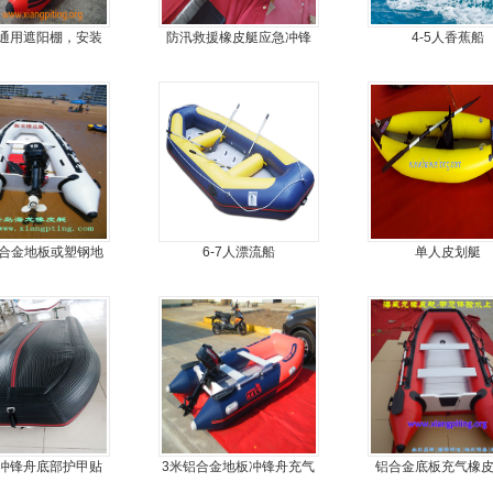
通用遮阳棚，安装
防汛救援橡皮艇应急冲锋
4-5人香蕉船
便，质量好，价格
舟厂家定做
优
铝合金地板或塑钢地
6-7人漂流船
单人皮划艇
可挂机橡皮艇，冲锋
舟，动力艇
冲锋舟底部护甲贴
3米铝合金地板冲锋舟充气
铝合金底板充气橡