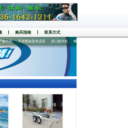
频
购买指南
联系方式
外机
手摇螺旋桨推进器
进口船外机
橡皮艇|冲锋舟
船外机|船马达
宣武