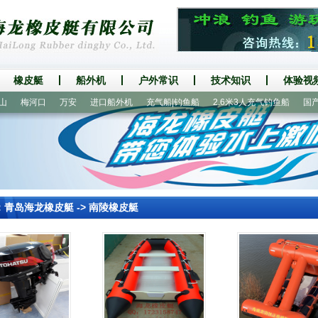
橡皮艇
船外机
户外常识
技术知识
体验视
梅河口
万安
进口船外机
充气船|钓鱼船
2.6米3人充气钓鱼船
国产船
：
青岛海龙橡皮艇
->
南陵橡皮艇