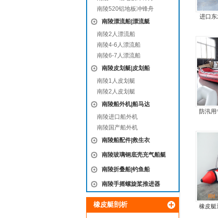
南陵520铝地板冲锋舟
进口东
南陵漂流船|漂流艇
机
南陵2人漂流船
南陵4-6人漂流船
南陵6-7人漂流船
南陵皮划艇|皮划船
南陵1人皮划艇
南陵2人皮划艇
南陵船外机|船马达
防汛用
南陵进口船外机
合
南陵国产船外机
南陵船配件|救生衣
南陵玻璃钢底壳充气船艇
南陵折叠船|钓鱼船
南陵手摇螺旋桨推进器
橡皮艇剖析
橡皮艇