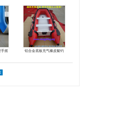
型手摇
铝合金底板充气橡皮艇钓
橡皮艇
鱼冲锋艇
页