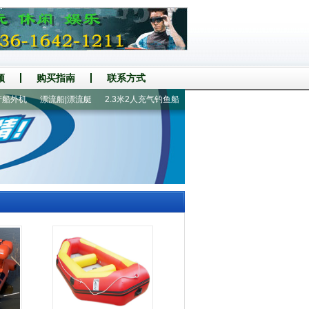
频
购买指南
联系方式
外机
漂流船|漂流艇
2.3米2人充气钓鱼船
400铝地板8人橡皮艇
1人皮划艇