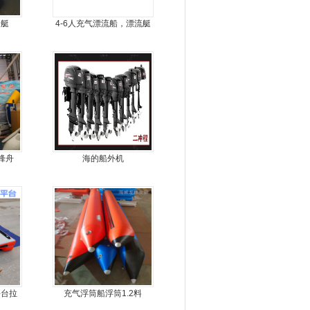
船艇
4-6人充气漂流船，漂流艇
锋舟
海的船外机
平台拉
充气浮筒船浮筒1.2料