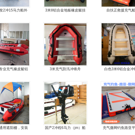
发2冲15马力船外
3米8铝合金地板橡皮艇挂
自扶正救援充气
船尾机舷外机
机艇动力艇
专业充气橡皮艇铝
3米充气防汛冲锋舟
白色3米6铝合金冲
金地板冲锋舟
通用遮阳棚，安装
国产2冲程6马力（jm）船
充气撒网钓鱼路亚