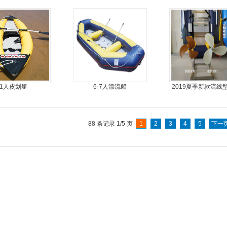
便，质量好，价格
外机
丝气垫魔毯
优
1人皮划艇
6-7人漂流船
2019夏季新款流线
动力螺旋桨推进器
专用
88 条记录 1/5 页
1
2
3
4
5
下一