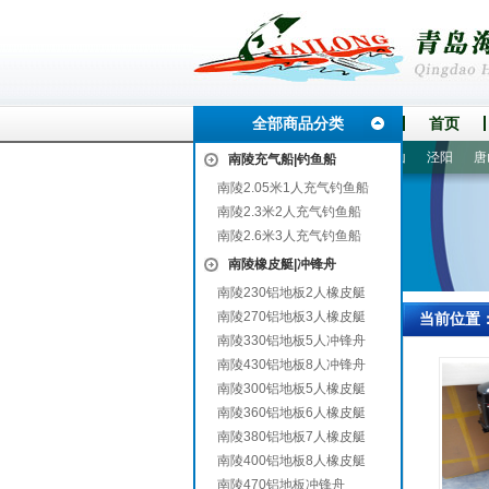
全部商品分类
首页
冲
蓟县
洮北
射洪
洪雅
石峰
永兴
武义
鹤山
泾阳
唐山
南陵充气船|钓鱼船
南陵2.05米1人充气钓鱼船
南陵2.3米2人充气钓鱼船
南陵2.6米3人充气钓鱼船
南陵橡皮艇|冲锋舟
南陵230铝地板2人橡皮艇
南陵270铝地板3人橡皮艇
当前位置
南陵330铝地板5人冲锋舟
南陵430铝地板8人冲锋舟
南陵300铝地板5人橡皮艇
南陵360铝地板6人橡皮艇
南陵380铝地板7人橡皮艇
南陵400铝地板8人橡皮艇
南陵470铝地板冲锋舟