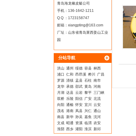
简单方
青岛海龙橡皮艇公司
手机：136-1642-1211
Q Q ：1723158747
邮箱：
xiangpting@163.com
厂址：山东省青岛莱西姜山工业
园
分站导航
洪山
通州
绥德
容县
林西
浦口
仁和
昂昂溪
桦川
广昌
罗源
清镇
盂县
石柱
南市
龙华
承德
邵武
黄岛
河南
月湖
达县
云岩
黎平
三门峡
双桥
乐陵
阳信
广安
北流
向阳
通榆
怀安
宜川
云安
茂名
港南
凤县
兴仁
通山
南县
新华
孙吴
嘉鱼
沈河
文成
昭通
资溪
临渭
农安
淮阴
西乡
灌阳
淮滨
新邱
乐平
新青
田家庵
泰来
嵩明