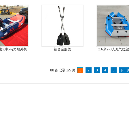
钢快艇冲锋舟钓鱼
4.3米前操
发2冲5马力船外机
铝合金船桨
2.6米2-3人充气拉
推进器螺旋桨
船
88 条记录 1/5 页
1
2
3
4
5
下一