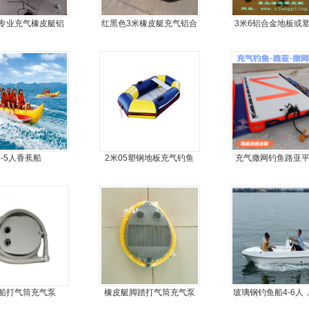
专业充气橡皮艇铝
红黑色3米橡皮艇充气铝合
3米6铝合金地板或
金地板冲锋舟
金地板
板6人可挂机橡皮艇
舟，动力艇
4-5人香蕉船
2米05塑钢地板充气钓鱼
充气撒网钓鱼路亚
船
丝气垫魔毯
船打气筒充气泵
橡皮艇脚踏打气筒充气泵
玻璃钢钓鱼船4-6人