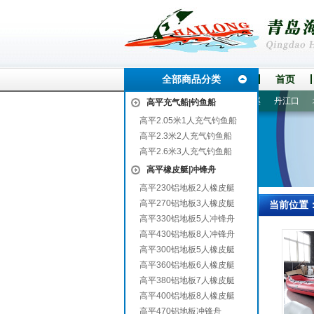
全部商品分类
首页
海
景洪
屯溪
遵义
美姑
白塔
涉县
彭水
美溪
丹江口
垣曲
高平充气船|钓鱼船
高平2.05米1人充气钓鱼船
高平2.3米2人充气钓鱼船
高平2.6米3人充气钓鱼船
高平橡皮艇|冲锋舟
高平230铝地板2人橡皮艇
高平270铝地板3人橡皮艇
当前位置
高平330铝地板5人冲锋舟
高平430铝地板8人冲锋舟
高平300铝地板5人橡皮艇
高平360铝地板6人橡皮艇
高平380铝地板7人橡皮艇
高平400铝地板8人橡皮艇
高平470铝地板冲锋舟