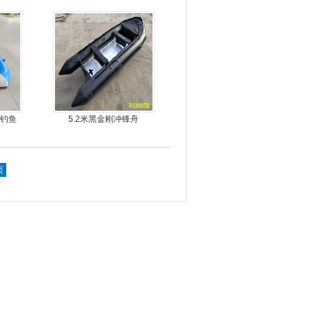
娱乐艇
丝钓鱼
5.2米黑金刚冲锋舟
页