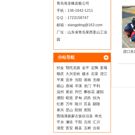
青岛海龙橡皮艇公司
手机：136-1642-1211
Q Q ：1723158747
邮箱：
xiangpting@163.com
厂址：山东省青岛莱西姜山工业
园
进口东
分站导航
织金
鄂托克旗
金平
定陶
姜堰
顺庆
大兴安岭
建水
石渠
澄江
平果
贡井
当阳
港南
无棣
砚山
鼎城
岑溪
龙门
平利
温州
黄岩
丹巴
攀枝花
建阳
濮阳
昭觉
罗甸
武邑
扶沟
红桥
万年
陵川
莒县
鄢陵
泰兴
昆山
阳朔
资阳
围场满族蒙古族自治县
寿光
平乡
澜沧
千阳
元坝
汇川
湖里
晋安
横县
玉树
台前
金阊
秀洲
屏南
东乡
萝北