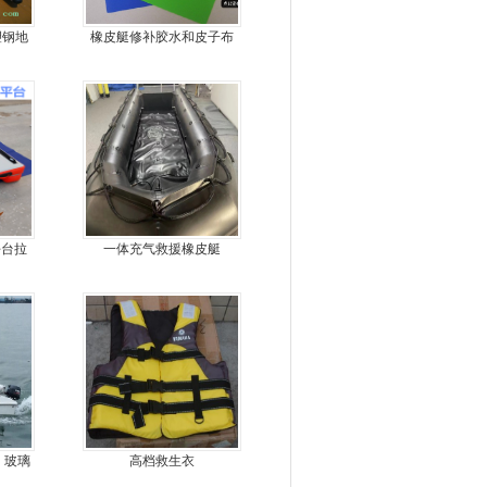
塑钢地
橡皮艇修补胶水和皮子布
，冲锋
料
平台拉
一体充气救援橡皮艇
，玻璃
高档救生衣