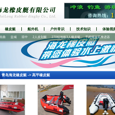
橡皮艇
船外机
户外常识
技术知识
体验视
盐城
琼中
2人皮划艇
270铝地板3人橡皮艇
手摇螺旋桨推进器
52
：
青岛海龙橡皮艇
->
高平橡皮艇