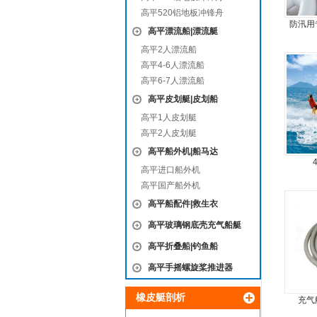
高平520铝地板冲锋舟
防汛用
高平漂流船|漂流艇
合
高平2人漂流船
高平4-6人漂流船
高平6-7人漂流船
高平皮划艇|皮划船
高平1人皮划艇
高平2人皮划艇
高平船外机|船马达
高平进口船外机
高平国产船外机
高平船配件|救生衣
高平玻璃钢底壳充气船艇
高平折叠船|钓鱼船
高平手摇螺旋桨推进器
橡皮艇剖析
充气