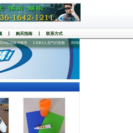
频
购买指南
联系方式
0铝地板冲锋舟
2.6米3人充气钓鱼船
300铝地板5人橡皮艇
380铝地板7人橡皮