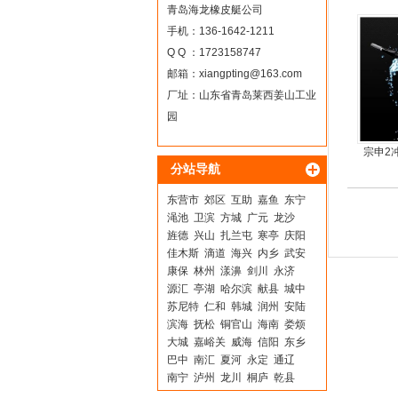
青岛海龙橡皮艇公司
手机：136-1642-1211
Q Q ：1723158747
邮箱：
xiangpting@163.com
厂址：山东省青岛莱西姜山工业
园
宗申2
分站导航
尾机，
东营市
郊区
互助
嘉鱼
东宁
渑池
卫滨
方城
广元
龙沙
旌德
兴山
扎兰屯
寒亭
庆阳
佳木斯
滴道
海兴
内乡
武安
康保
林州
漾濞
剑川
永济
源汇
亭湖
哈尔滨
献县
城中
苏尼特
仁和
韩城
润州
安陆
滨海
抚松
铜官山
海南
娄烦
大城
嘉峪关
威海
信阳
东乡
巴中
南汇
夏河
永定
通辽
南宁
泸州
龙川
桐庐
乾县
玉门
廊坊
城步
成武
滦县