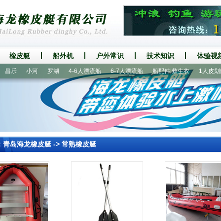
橡皮艇
船外机
户外常识
技术知识
体验视
乐
小河
罗湖
4-6人漂流船
6-7人漂流船
船配件|救生衣
1人皮划艇
：
青岛海龙橡皮艇
->
常熟橡皮艇