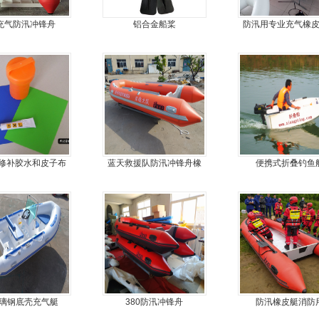
充气防汛冲锋舟
铝合金船桨
防汛用专业充气橡
合金地板冲锋
修补胶水和皮子布
蓝天救援队防汛冲锋舟橡
便携式折叠钓鱼
料
皮船艇
b玻璃钢底壳充气艇
380防汛冲锋舟
防汛橡皮艇消防