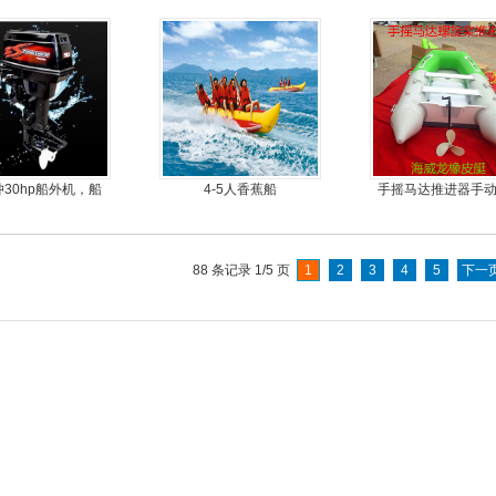
冲30hp船外机，船
4-5人香蕉船
手摇马达推进器手
尾挂机，螺旋桨马
器
达推进器
88 条记录 1/5 页
1
2
3
4
5
下一