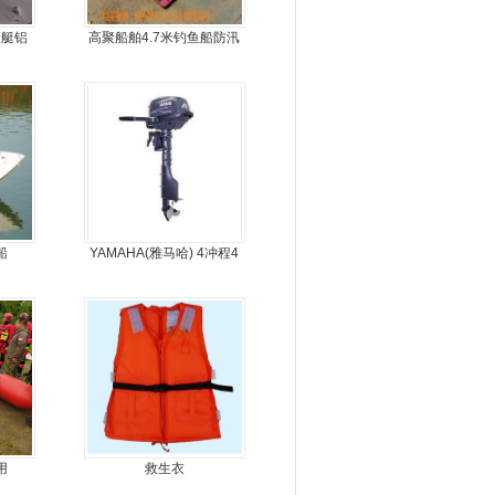
皮艇铝
高聚船舶4.7米钓鱼船防汛
舟
冲锋舟发泡船塑料船8人动
力艇
船
YAMAHA(雅马哈) 4冲程4
马力船外机
用
救生衣