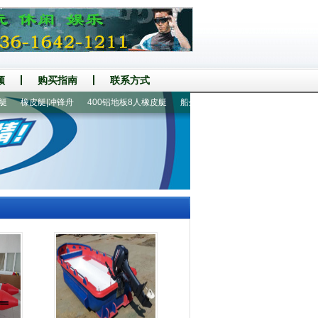
频
购买指南
联系方式
橡皮艇|冲锋舟
400铝地板8人橡皮艇
船外机|船马达
折叠船|钓鱼船
47