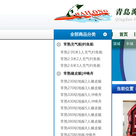
全部商品分类
首页
亭
海兴
南郑
尖山
张北
永州
达拉特旗
富裕
蒲城
丰城
昌
常熟充气船|钓鱼船
常熟2.05米1人充气钓鱼船
常熟2.3米2人充气钓鱼船
常熟2.6米3人充气钓鱼船
常熟橡皮艇|冲锋舟
常熟230铝地板2人橡皮艇
常熟270铝地板3人橡皮艇
当前位置
常熟330铝地板5人冲锋舟
常熟430铝地板8人冲锋舟
常熟300铝地板5人橡皮艇
常熟360铝地板6人橡皮艇
常熟380铝地板7人橡皮艇
常熟400铝地板8人橡皮艇
常熟470铝地板冲锋舟