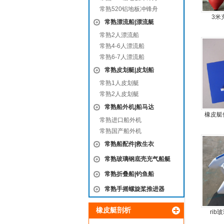
常熟520铝地板冲锋舟
3米
常熟漂流船|漂流艇
常熟2人漂流船
常熟4-6人漂流船
常熟6-7人漂流船
常熟皮划艇|皮划船
常熟1人皮划艇
常熟2人皮划艇
常熟船外机|船马达
橡皮艇
常熟进口船外机
常熟国产船外机
常熟船配件|救生衣
常熟玻璃钢底壳充气船艇
常熟折叠船|钓鱼船
常熟手摇螺旋桨推进器
橡皮艇剖析
ri