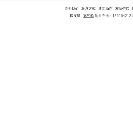
耀州
都昌
灵丘
电白
鼎城
关于我们
|
联系方式
|
新闻动态
|
友情链接
|
界首
富拉尔基
宜兴
醴陵
大竹
橡皮艇
充气船
销售专线：136164212
红河
南丰
桥东
邯郸
徐州
濠江
河间
称多
丰满
苍南
五华
铁岭
松山
安溪
南宫
定西
越秀
朝阳
涡阳
三原
根河
宁波
隆阳
恩施
敦化
遂川
竹山
蓟县
陈巴尔
连云区
河北
赫山
东丰
法库
八道江
饶阳
樟树
梁子湖
沅江
泗县
金山
包头
溆浦
沛县
临泽
合作
茂名
南汇
沁县
和顺
冠县
冕宁
高安
新县
铜仁地区
正阳
淄博
朔州
北仑
启东
瑶海
泰安
翠峦
西丰
衡阳
黄冈
顺德
含山
泾县
高碑店
逊克
台安
太湖
濮阳
鼓楼
炎陵
子长
武鸣
云霄
日照
长沙
叶县
东昌
江洲
红星
淮北
铁力
靖江
湖里
开江
良庆
虎丘
昆都仑
靖远
禄丰
辽源
武穴
乌当
邵阳
刚察