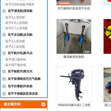
延平520铝地板冲锋舟
充气撒网钓鱼路亚平台拉
延平漂流船|漂流艇
丝气垫魔毯
延平2人漂流船
延平4-6人漂流船
延平6-7人漂流船
延平皮划艇|皮划船
延平1人皮划艇
延平2人皮划艇
延平船外机|船马达
橡皮艇尾轮拖轮
延平进口船外机
延平国产船外机
延平船配件|救生衣
延平玻璃钢底壳充气船艇
延平折叠船|钓鱼船
延平手摇螺旋桨推进器
橡皮艇剖析
YAMAHA(雅马哈) 二冲程
进口