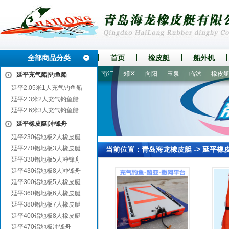
全部商品分类
首页
橡皮艇
船外机
越西
昭阳
祁东
杜集
南汇
郊区
向阳
玉泉
临沭
橡皮艇|
延平充气船|钓鱼船
延平2.05米1人充气钓鱼船
延平2.3米2人充气钓鱼船
延平2.6米3人充气钓鱼船
延平橡皮艇|冲锋舟
延平230铝地板2人橡皮艇
延平270铝地板3人橡皮艇
当前位置：
青岛海龙橡皮艇
->
延平橡
延平330铝地板5人冲锋舟
延平430铝地板8人冲锋舟
延平300铝地板5人橡皮艇
延平360铝地板6人橡皮艇
延平380铝地板7人橡皮艇
延平400铝地板8人橡皮艇
延平470铝地板冲锋舟