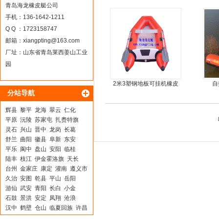
15马力船外机
青岛海龙橡皮艇公司
手机：136-1642-1211
Q Q ：1723158747
邮箱：
xiangpting@163.com
厂址：山东省青岛莱西姜山工业
园
2米3塑钢地板可挂机橡皮
自
分站导航
艇，冲锋舟，坐2人
辉县
黎平
龙海
翠云
仁化
平原
沅陵
苏家屯
扎赉特旗
灵石
兴山
晋中
龙岗
长葛
舒兰
曲阳
徽县
阜新
东安
平乐
阆中
盘山
安阳
临桂
陆丰
枝江
伊金霍洛旗
天长
台州
金家庄
康定
灌南
遵义市
久治
安图
乾县
平山
岳阳
游仙
武安
青阳
长白
小金
石鼓
景洪
安定
凤翔
沧浪
汉中
鹤壁
仓山
临夏回族
许昌
元宝
金湾
稻城
中牟
武威