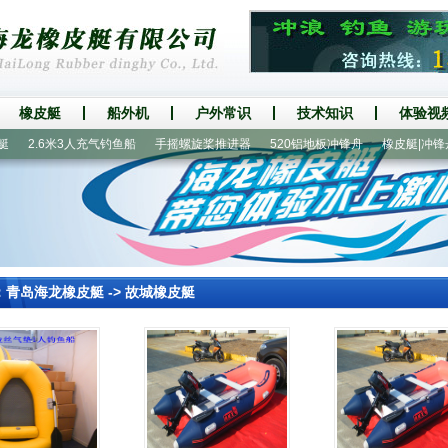
橡皮艇
船外机
户外常识
技术知识
体验视
2.6米3人充气钓鱼船
手摇螺旋桨推进器
520铝地板冲锋舟
橡皮艇|冲锋舟
：
青岛海龙橡皮艇
->
故城橡皮艇