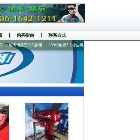
频
购买指南
联系方式
玻璃钢底壳充气船艇
380铝地板7人橡皮艇
470铝地板冲锋舟
国产船外机