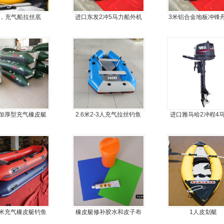
8，充气船拉丝底
进口东发2冲5马力船外机
3米铝合金地板冲锋
推进器螺旋桨
皮划艇
加厚型充气橡皮艇
2.6米2-3人充气拉丝钓鱼
进口雅马哈2冲程4
船
外机马达
.3米充气橡皮艇钓鱼
橡皮艇修补胶水和皮子布
1人皮划艇