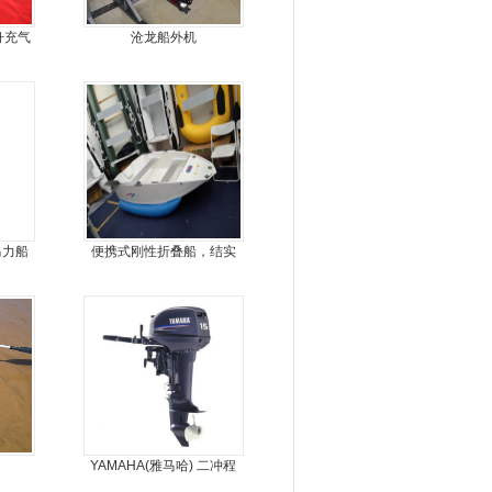
舟充气
沧龙船外机
马力船
便携式刚性折叠船，结实
耐扎，方便折叠
YAMAHA(雅马哈) 二冲程