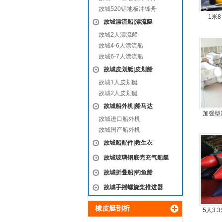
故城520铝地板冲锋舟
1米
故城漂流船|漂流艇
故城2人漂流船
故城4-6人漂流船
故城6-7人漂流船
故城皮划艇|皮划船
故城1人皮划艇
故城2人皮划艇
故城船外机|船马达
加强型
故城进口船外机
故城国产船外机
故城船配件|救生衣
故城玻璃钢底壳充气船艇
故城折叠船|钓鱼船
故城手摇螺旋桨推进器
橡皮艇剖析
5人3