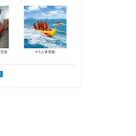
15马力船外机
，安装
4-5人香蕉船
，价格
页