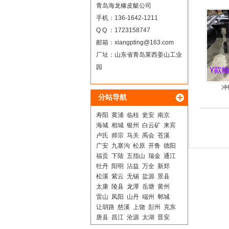
青岛海龙橡皮艇公司
手机：136-1642-1211
Q Q ：1723158747
邮箱：
xiangpting@163.com
厂址：山东省青岛莱西姜山工业
园
冲
分站导航
寿阳
黄浦
临桂
瓮安
南京
海城
相城
银州
白云矿
来宾
卢氏
师宗
马关
禹会
苍溪
广安
九寨沟
松原
开鲁
德阳
福贡
下陆
五指山
瑞金
通江
牡丹
阳明
沾益
万全
新郑
松溪
紫云
无锡
盐源
景县
太康
陵县
龙潭
岳塘
黄州
雷山
凤阳
山丹
端州
郸城
让胡路
慈溪
上饶
彭州
克东
唐县
昌江
沧源
太湖
晋安
扎兰屯
巴林右旗
太仓
陇川