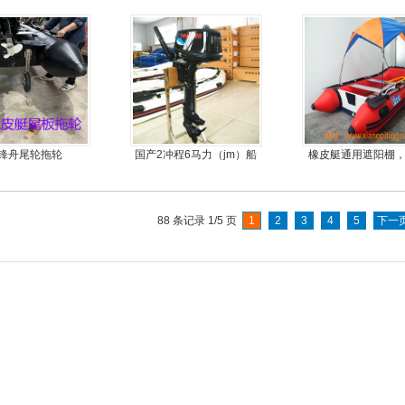
船
料
锋舟尾轮拖轮
国产2冲程6马力（jm）船
橡皮艇通用遮阳棚
外机
简单方便，质量好
优
88 条记录 1/5 页
1
2
3
4
5
下一