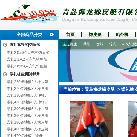
全部商品分类
首页
橡皮艇
船外机
管城
阳江
大田
江北
达拉特旗
溧阳
忻城
琼海
4-6人漂流船
崇礼充气船|钓鱼船
崇礼2.05米1人充气钓鱼船
崇礼2.3米2人充气钓鱼船
崇礼2.6米3人充气钓鱼船
崇礼橡皮艇|冲锋舟
崇礼230铝地板2人橡皮艇
崇礼270铝地板3人橡皮艇
当前位置：
青岛海龙橡皮艇
->
崇礼橡
崇礼330铝地板5人冲锋舟
崇礼430铝地板8人冲锋舟
崇礼300铝地板5人橡皮艇
崇礼360铝地板6人橡皮艇
崇礼380铝地板7人橡皮艇
崇礼400铝地板8人橡皮艇
崇礼470铝地板冲锋舟