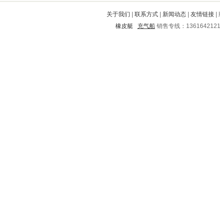
长宁
广昌
孝昌
秦安
信丰
关于我们
|
联系方式
|
新闻动态
|
友情链接
|
金溪
色达
桥东
广德
遂平
橡皮艇
充气船
销售专线：136164212
湖滨
同仁
阳高
宁远
武宁
富民
兰考
吉安
武昌
本溪
威宁
洮南
溪湖
衢州
庄浪
五原
内丘
城固
东胜
辛集
孟津
秀城
赣县
陇西
富川
启东
芦山
德庆
潞西
狮子山
芮城
西华
玉州
盐湖
孟连
迁安
石泉
田阳
磐安
许昌
牡丹
尚义
枣阳
临江
路南
海兴
娄星
周至
新龙
凤庆
承德
郊区
漳州
岳麓
开封
南长
章贡
白下
云岩
辽阳
当阳
宝应
维西
延庆
玉溪
朔城
秦都
巴彦淖尔
沙河口
梅江
乐亭
贡山
平安
略阳
安次
玉林
巴彦
大竹
防城港
漳浦
宁阳
乌拉特前旗
市中
沿河
冷水江
盘龙
城区
东兴
白水
大埔
城中
松滋
柘荣
乐陵
镇赉
德州
山阳
曲麻莱