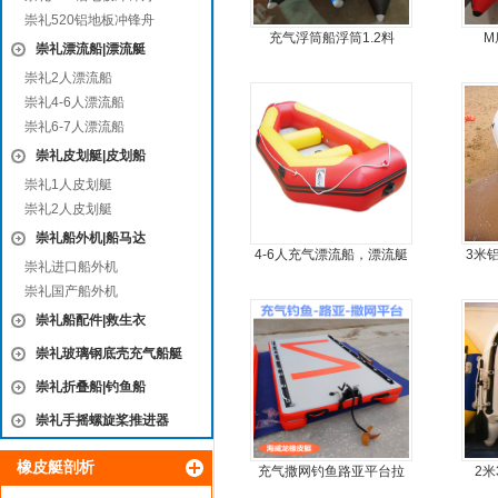
崇礼520铝地板冲锋舟
充气浮筒船浮筒1.2料
M
崇礼漂流船|漂流艇
崇礼2人漂流船
崇礼4-6人漂流船
崇礼6-7人漂流船
崇礼皮划艇|皮划船
崇礼1人皮划艇
崇礼2人皮划艇
崇礼船外机|船马达
4-6人充气漂流船，漂流艇
3米
崇礼进口船外机
5人
崇礼国产船外机
崇礼船配件|救生衣
崇礼玻璃钢底壳充气船艇
崇礼折叠船|钓鱼船
崇礼手摇螺旋桨推进器
橡皮艇剖析
充气撒网钓鱼路亚平台拉
2