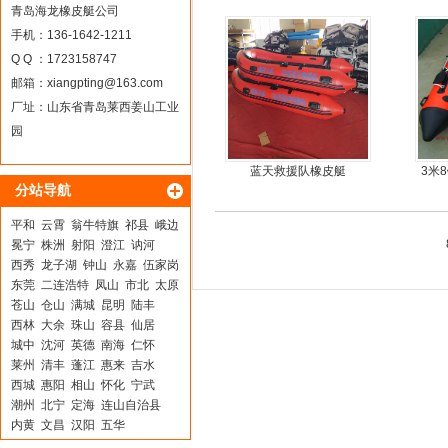
丝气垫魔毯
青岛海龙橡皮艇公司
手机：136-1642-1211
Q Q ：1723158747
邮箱：
xiangpting@163.com
厂址：山东省青岛莱西姜山工业
园
蓝天救援队橡皮艇
3米
分站导航
平和
云霄
翁牛特旗
祁县
峨边
冕宁
株洲
射阳
澄江
讷河
西秀
龙子湖
钟山
永嘉
伍家岗
东莞
二连浩特
凤山
市北
太原
苍山
仓山
满城
昆明
陆丰
西林
大余
珠山
容县
仙居
城中
沈河
英德
南海
仁怀
莱州
清丰
蓬江
惠来
吉水
西城
惠阳
相山
怀化
宁武
潮州
北宁
定海
连山自治县
内黄
文昌
汉阳
五华
土默特右旗
枞阳
芷江
宕昌