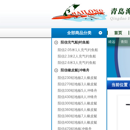
全部商品分类
首页
石峰
德庆
稷山
德惠
瑞丽
祁县
翠峦
松江
靖远
青阳
阎
阳信充气船|钓鱼船
阳信2.05米1人充气钓鱼船
阳信2.3米2人充气钓鱼船
阳信2.6米3人充气钓鱼船
阳信橡皮艇|冲锋舟
阳信230铝地板2人橡皮艇
阳信270铝地板3人橡皮艇
当前位置
阳信330铝地板5人冲锋舟
阳信430铝地板8人冲锋舟
阳信300铝地板5人橡皮艇
阳信360铝地板6人橡皮艇
阳信380铝地板7人橡皮艇
阳信400铝地板8人橡皮艇
阳信470铝地板冲锋舟