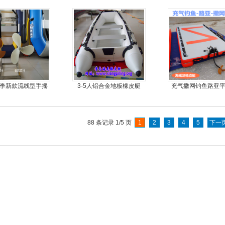
外机马达
手摇马达钓鱼船推进器
9.9马力船外机
9夏季新款流线型手摇
3-5人铝合金地板橡皮艇
充气撒网钓鱼路亚
旋桨推进器橡皮艇
丝气垫魔毯
专用
88 条记录 1/5 页
1
2
3
4
5
下一