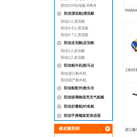
阳信520铝地板冲锋舟
YAMA
阳信漂流船|漂流艇
阳信2人漂流船
阳信4-6人漂流船
阳信6-7人漂流船
阳信皮划艇|皮划船
阳信1人皮划艇
阳信2人皮划艇
阳信船外机|船马达
2米0
阳信进口船外机
阳信国产船外机
阳信船配件|救生衣
阳信玻璃钢底壳充气船艇
阳信折叠船|钓鱼船
阳信手摇螺旋桨推进器
橡皮艇剖析
进口雅