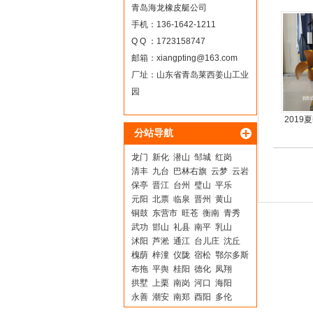
青岛海龙橡皮艇公司
手机：136-1642-1211
Q Q ：1723158747
邮箱：
xiangpting@163.com
厂址：山东省青岛莱西姜山工业
园
201
分站导航
动力螺
龙门
新化
潜山
邹城
红岗
清丰
九台
巴林右旗
云梦
云岩
保亭
晋江
台州
璧山
平乐
元阳
北票
临泉
晋州
黄山
铜鼓
东营市
旺苍
衡南
青秀
武功
邯山
礼县
南平
乳山
沭阳
芦淞
通江
台儿庄
沈丘
槐荫
梓潼
仪陇
宿松
鄂尔多斯
布拖
平舆
桂阳
德化
凤翔
拱墅
上栗
南岗
河口
海阳
永善
潮安
南郑
酉阳
多伦
剑川
石棉
伊通
城口
汕头