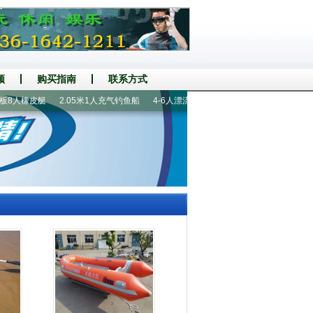
频
购买指南
联系方式
8人橡皮艇
2.05米1人充气钓鱼船
4-6人漂流船
520铝地板冲锋舟
330铝地