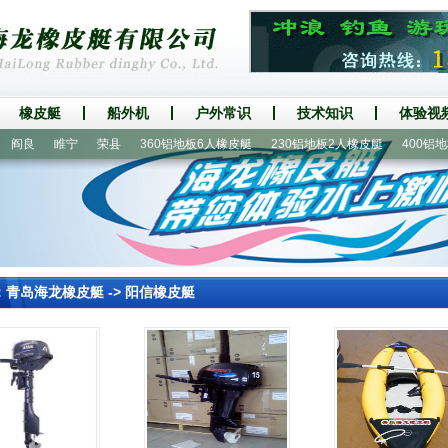
橡皮艇
船外机
户外常识
技术知识
体验视
良
睢宁
荣县
360铝地板6人橡皮艇
230铝地板2人橡皮艇
400铝地板
：
青岛海龙橡皮艇
->
阳信橡皮艇