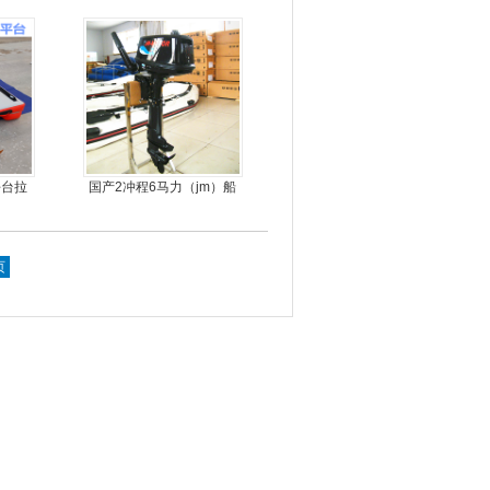
平台拉
国产2冲程6马力（jm）船
外机
页