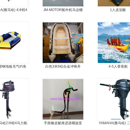
HA(雅马哈) 4冲程4
JM-MOTOR船外机马达螺
1人皮划艇
马力船外机
旋桨舷外机挂浆机
5塑钢地板充气钓鱼
白色3米6铝合金冲锋舟
4-5人香蕉船
船
马哈2冲程4马力船
手摇橡皮艇推进器螺旋桨
YAMAHA(雅马哈) 