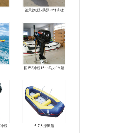
蓝天救援队防汛冲锋舟橡
皮船艇
国产2冲程15hp马力JM船
外机
二冲程
6-7人漂流船