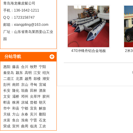
青岛海龙橡皮艇公司
手机：136-1642-1211
Q Q ：1723158747
邮箱：
xiangpting@163.com
厂址：山东省青岛莱西姜山工业
园
470冲锋舟铝合金地板
2米
分站导航
惠阳
藤县
合川
牧野
宁阳
秦皇岛
颍东
高明
江安
绍兴
二道江
北票
越秀
鼓楼
潮安
彭州
南郊
京山
寻甸
宜城
长安
隆化
垣曲
田林
酒泉
文安
灞桥
邓州
尖草坪
胶州
郫县
株洲
凉城
曾都
朝天
市中
和县
宁都
宜良
解放
天镇
方山
永春
宾川
鄱阳
水富
鱼台
淮南
宁晋
石龙
荣成
宣州
曲周
临洮
工农
安源
汶川
芳村
北戴河
沾益