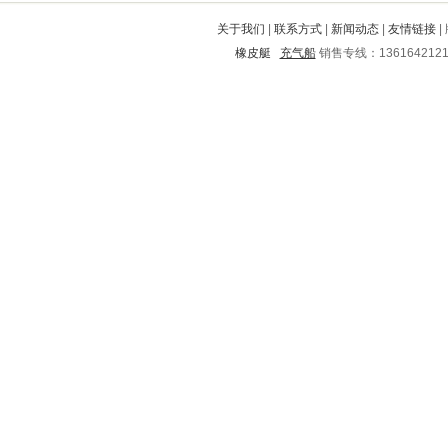
罗源
邯郸
奉化
广南
岳西
关于我们
|
联系方式
|
新闻动态
|
友情链接
|
罗庄
环翠
陇西
澄江
沧浪
橡皮艇
充气船
销售专线：136164212
君山
东山
蓝山
吉县
榆树
汝城
陵县
万载
富宁
章丘
黄陂
盱眙
伊金霍洛旗
信州
茄子河
北流
环县
汨罗
揭西
抚顺
资源
翠峦
源城
长阳
儋州
东安
永年
凤城
怀宁
中原
弓长岭
鸡泽
凤山
扬中
祁东
梅河口
南安
望城
源汇
冕宁
石拐
渑池
什邡
同安
太仓
修武
临潭
石林
临泽
北道
秦城
昭觉
新干
新洲
津南
海陵
印江
攸县
新晃
贵池
遂昌
渭城
西塞山
平顺
海港
三门
溪湖
凤阳
抚松
怀柔
龙岗
东昌
资兴
永兴
文山
巢湖
丰南
乐至
偃师
西青
烟台
班玛
路桥
临城
南乐
远安
乌海
昔阳
张掖
元宝山
马尔康
潮南
沅陵
小金
定西
西工
丰宁满族自治县