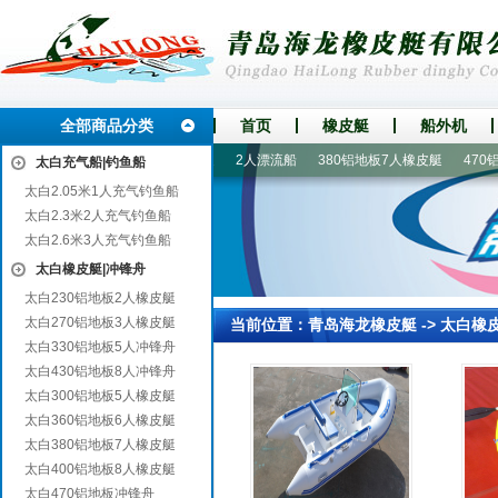
全部商品分类
首页
橡皮艇
船外机
船|漂流艇
400铝地板8人橡皮艇
2人漂流船
380铝地板7人橡皮艇
470铝
太白充气船|钓鱼船
太白2.05米1人充气钓鱼船
太白2.3米2人充气钓鱼船
太白2.6米3人充气钓鱼船
太白橡皮艇|冲锋舟
太白230铝地板2人橡皮艇
太白270铝地板3人橡皮艇
当前位置：
青岛海龙橡皮艇
->
太白橡
太白330铝地板5人冲锋舟
太白430铝地板8人冲锋舟
太白300铝地板5人橡皮艇
太白360铝地板6人橡皮艇
太白380铝地板7人橡皮艇
太白400铝地板8人橡皮艇
太白470铝地板冲锋舟