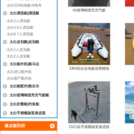
太白520铝地板冲锋舟
rib玻璃钢底壳充气艇
太白漂流船|漂流艇
太白2人漂流船
太白4-6人漂流船
太白6-7人漂流船
太白皮划艇|皮划船
太白1人皮划艇
太白2人皮划艇
太白船外机|船马达
3米6铝合金地板或塑钢地
太白进口船外机
板6人可挂机橡皮艇，冲锋
太白国产船外机
舟，动力艇
太白船配件|救生衣
太白玻璃钢底壳充气船艇
太白折叠船|钓鱼船
太白手摇螺旋桨推进器
橡皮艇剖析
2021款手摇螺旋桨推进器