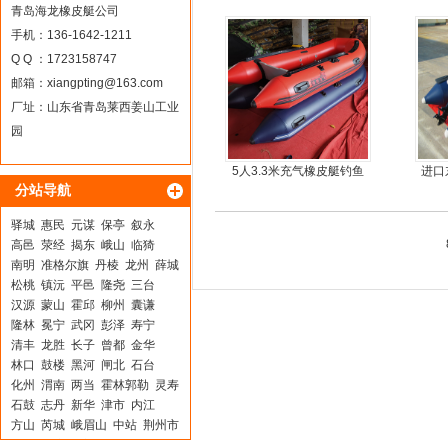
龙骨
青岛海龙橡皮艇公司
手机：136-1642-1211
Q Q ：1723158747
邮箱：
xiangpting@163.com
厂址：山东省青岛莱西姜山工业
园
5人3.3米充气橡皮艇钓鱼
进口
分站导航
船
驿城
惠民
元谋
保亭
叙永
高邑
荥经
揭东
峨山
临猗
南明
准格尔旗
丹棱
龙州
薛城
松桃
镇沅
平邑
隆尧
三台
汉源
蒙山
霍邱
柳州
囊谦
隆林
冕宁
武冈
彭泽
寿宁
清丰
龙胜
长子
曾都
金华
林口
鼓楼
黑河
闸北
石台
化州
渭南
两当
霍林郭勒
灵寿
石鼓
志丹
新华
津市
内江
方山
芮城
峨眉山
中站
荆州市
吴川
北流
厦门
南岸
平武