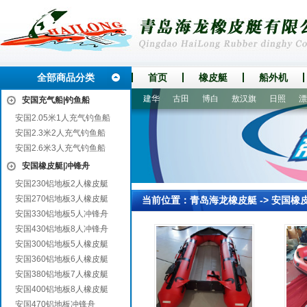
全部商品分类
首页
橡皮艇
船外机
五寨
永善
北票
鄄城
建华
古田
博白
敖汉旗
日照
漂流
安国充气船|钓鱼船
安国2.05米1人充气钓鱼船
安国2.3米2人充气钓鱼船
安国2.6米3人充气钓鱼船
安国橡皮艇|冲锋舟
安国230铝地板2人橡皮艇
安国270铝地板3人橡皮艇
当前位置：
青岛海龙橡皮艇
->
安国橡
安国330铝地板5人冲锋舟
安国430铝地板8人冲锋舟
安国300铝地板5人橡皮艇
安国360铝地板6人橡皮艇
安国380铝地板7人橡皮艇
安国400铝地板8人橡皮艇
安国470铝地板冲锋舟