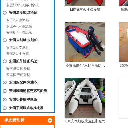
安国520铝地板冲锋舟
M底充气救援橡皮艇
防汛
安国漂流船|漂流艇
安国2人漂流船
安国4-6人漂流船
安国6-7人漂流船
安国皮划艇|皮划船
安国1人皮划艇
安国2人皮划艇
安国船外机|船马达
高聚船舶4.7米钓鱼船防汛
3米
安国进口船外机
冲锋舟发泡船塑料船8人动
5人
安国国产船外机
力艇
安国船配件|救生衣
安国玻璃钢底壳充气船艇
安国折叠船|钓鱼船
安国手摇螺旋桨推进器
橡皮艇剖析
3米充气地板橡皮艇带充气