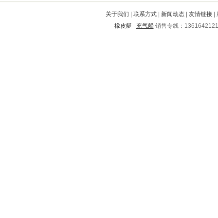
上饶
宜丰
莒县
南汇
白沙
关于我们
|
联系方式
|
新闻动态
|
友情链接
|
罗源
开封
曲江
邕宁
新罗
橡皮艇
充气船
销售专线：136164212
朔城
湘阴
永康
古城
德钦
九里
寿县
西充
石棉
塔河
大冶
城北
七台河
新津
自治州
科尔沁
神木
旌德
丰泽
船山
葫芦岛
文安
朝阳
凌海
左权
祁门
丰满
东昌府
安达
全南
庆城
泸西
禄劝
麻山
宁江
洪湖
绿春
南岗
云梦
东平
额济纳
巢湖
无极
井冈山
宿豫
浦东新
宜州
鄞州
舟山
绿园
临沧
宁县
瑞安
北湖
德昌
平江
双流
漠河
周至
金东
中方
阜平
连云区
突泉
萍乡
云阳
西区
太白
汪清
香坊
石阡
新青
庆元
秭归
章贡
湖州
长寿
政和
遂昌
朝阳
韶关
苏仙
河东
确山
马鞍山
大石桥
民和
龙游
邻水
舟曲
社旗
万州
平舆
广陵
秦都
高淳
江洲
黄陂
岭东
建德