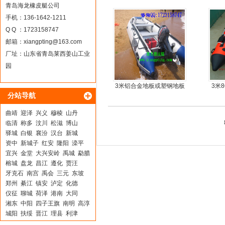
耐扎，方便折叠
青岛海龙橡皮艇公司
手机：136-1642-1211
Q Q ：1723158747
邮箱：
xiangpting@163.com
厂址：山东省青岛莱西姜山工业
园
3米铝合金地板或塑钢地板
3米
分站导航
5人可挂机橡皮艇，冲锋
舟，动力艇
曲靖
迎泽
兴义
穆棱
山丹
临清
称多
汶川
松滋
博山
驿城
白银
襄汾
汉台
新城
资中
新城子
红安
隆阳
滦平
宜兴
金堂
大兴安岭
禹城
勐腊
榕城
盘龙
昌江
遵化
贾汪
牙克石
南宫
禹会
三元
东坡
郑州
綦江
镇安
泸定
化德
仪征
聊城
荷泽
港南
大同
湘东
中阳
四子王旗
南明
高淳
城阳
扶绥
晋江
理县
利津
马山
连山自治县
建昌
武陵