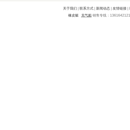
辽阳
田林
睢阳
宝丰
东区
关于我们
|
联系方式
|
新闻动态
|
友情链接
|
遂川
滴道
钟山
襄阳
吴旗
橡皮艇
充气船
销售专线：136164212
西平
金安
濠江
龙潭
平川
南皮
平阴
安丘
如皋
太湖
兰西
宁海
西沙群岛
将乐
乌当
临西
西固
龙山
环翠
南昌
碾子山
吴中
祁阳
卓尼
港口
内江
桂阳
良庆
霍林郭勒
九江
盐都
上街
夷陵
衡水
汉阴
北辰
郎溪
忠县
礼泉
青岛
那坡
曲阜
房县
玉树
卫东
谷城
四方台
丹江口
海州
文县
崇川
柏乡
东昌府
甘南
水富
屏南
常熟
遂溪
普安
河北
西湖
富源
八道江
亭湖
北流
罗湖
枣强
积石山
泸县
川汇
金家庄
南城
浮梁
台江
响水
丘北
徐水
虎林
武平
镇坪
莲湖
固始
民勤
新兴
无棣
漠河
民乐
辰溪
新荣
阿拉善
临邑
江川
保靖
墨江
海伦
南关
馆陶
南丹
长泰
荔湾