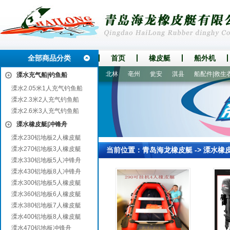
全部商品分类
首页
橡皮艇
船外机
桃
织金
那坡
杂多
永吉
北林
亳州
瓮安
淇县
船配件|救生衣
溧水充气船|钓鱼船
溧水2.05米1人充气钓鱼船
溧水2.3米2人充气钓鱼船
溧水2.6米3人充气钓鱼船
溧水橡皮艇|冲锋舟
溧水230铝地板2人橡皮艇
溧水270铝地板3人橡皮艇
当前位置：
青岛海龙橡皮艇
->
溧水橡
溧水330铝地板5人冲锋舟
溧水430铝地板8人冲锋舟
溧水300铝地板5人橡皮艇
溧水360铝地板6人橡皮艇
溧水380铝地板7人橡皮艇
溧水400铝地板8人橡皮艇
溧水470铝地板冲锋舟