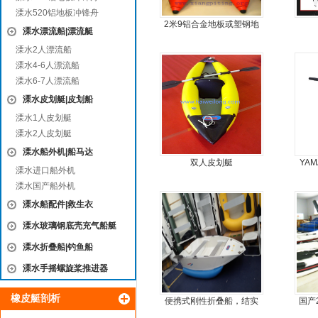
溧水520铝地板冲锋舟
2米9铝合金地板或塑钢地
溧水漂流船|漂流艇
板4人可挂机橡皮艇，冲锋
溧水2人漂流船
舟
溧水4-6人漂流船
溧水6-7人漂流船
溧水皮划艇|皮划船
溧水1人皮划艇
溧水2人皮划艇
溧水船外机|船马达
双人皮划艇
YA
溧水进口船外机
溧水国产船外机
溧水船配件|救生衣
溧水玻璃钢底壳充气船艇
溧水折叠船|钓鱼船
溧水手摇螺旋桨推进器
橡皮艇剖析
便携式刚性折叠船，结实
国产