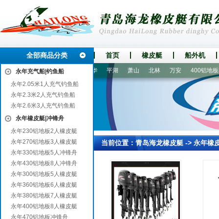
全部商品分类
首页
橡皮艇
船外机
谋
雁峰
正安
道里
江华
平湖
萧山
北林
万安
400铝地板8
永年充气船|钓鱼船
永年2.05米1人充气钓鱼船
永年2.3米2人充气钓鱼船
永年2.6米3人充气钓鱼船
永年橡皮艇|冲锋舟
永年230铝地板2人橡皮艇
永年270铝地板3人橡皮艇
当前位置：
青岛海龙橡皮艇
->
永年橡
永年330铝地板5人冲锋舟
永年430铝地板8人冲锋舟
永年300铝地板5人橡皮艇
永年360铝地板6人橡皮艇
永年380铝地板7人橡皮艇
永年400铝地板8人橡皮艇
永年470铝地板冲锋舟