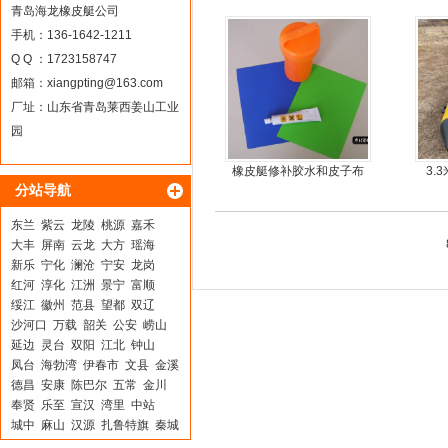
车
艇
青岛海龙橡皮艇公司
手机：136-1642-1211
Q Q ：1723158747
邮箱：
xiangpting@163.com
厂址：山东省青岛莱西姜山工业
园
橡皮艇修补胶水和皮子布
3.
分站导航
料
东兰
紫云
龙陵
桃源
嘉禾
大丰
屏南
云龙
大方
瑶海
新乐
宁化
澜沧
宁安
龙岗
红河
淳化
江洲
景宁
富顺
绥江
徽州
范县
望都
双辽
沙河口
万载
韶关
公安
崂山
延边
灵台
双阳
江北
钟山
凤台
海勃湾
伊春市
文县
金溪
德昌
安康
陈巴尔
五常
金川
奉贤
乐至
宣汉
湾里
中站
城中
麻山
汉源
扎鲁特旗
秦城
南昌
铜仁
蓬莱
胶州
松江