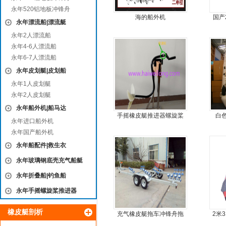
永年520铝地板冲锋舟
海的船外机
国产
永年漂流船|漂流艇
永年2人漂流船
永年4-6人漂流船
永年6-7人漂流船
永年皮划艇|皮划船
永年1人皮划艇
永年2人皮划艇
永年船外机|船马达
手摇橡皮艇推进器螺旋桨
白
永年进口船外机
手摇马达钓鱼船推进器
永年国产船外机
永年船配件|救生衣
永年玻璃钢底壳充气船艇
永年折叠船|钓鱼船
永年手摇螺旋桨推进器
橡皮艇剖析
充气橡皮艇拖车冲锋舟拖
2米