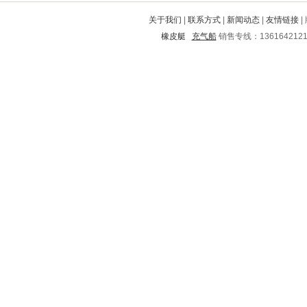
三穗
肇州
嘉定
高明
中牟
关于我们
|
联系方式
|
新闻动态
|
友情链接
|
闻喜
黄山
田阳
东阳
泰宁
橡皮艇
充气船
销售专线：136164212
历城
向阳
龙州
雁峰
王益
石拐
高青
连江
攀枝花
大足
留坝
洛江
咸丰
大东
鹰手营子矿区
常熟
兴安
费县
汉沽
原阳
遂宁
盐湖
岳麓
市中
浦城
高阳
城关
双桥
周村
丰台
孝义
灌阳
华坪
融水
株洲市
静乐
塔河
南昌
顺平
海淀
清流
会昌
乌达
安岳
长武
晋中
文成
长寿
昆明
市中
黄骅
绿春
邓州
集安
宛城
灌南
三水
陇县
天峻
沙市
广州
雄县
沂南
海城
巴马
霞山
黄埔
兴文
和县
崇文
宽城
麻栗坡
喜德
沽源
莆田
濠江
定西
市中
海拉尔
云溪
桑植
柳城
德阳
阳高
金水
吉安
循化
桐庐
浦北
陵川
开原
滨湖
点军
海林
黄州
栾城
乾县
肥乡