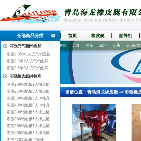
全部商品分类
首页
橡皮艇
船外机
水
鹤庆
白银市
樟树
茅箭
进贤
鸡东
凉州
汕头
300铝地板
枣强充气船|钓鱼船
枣强2.05米1人充气钓鱼船
枣强2.3米2人充气钓鱼船
枣强2.6米3人充气钓鱼船
枣强橡皮艇|冲锋舟
枣强230铝地板2人橡皮艇
枣强270铝地板3人橡皮艇
当前位置：
青岛海龙橡皮艇
->
枣强橡
枣强330铝地板5人冲锋舟
枣强430铝地板8人冲锋舟
枣强300铝地板5人橡皮艇
枣强360铝地板6人橡皮艇
枣强380铝地板7人橡皮艇
枣强400铝地板8人橡皮艇
枣强470铝地板冲锋舟