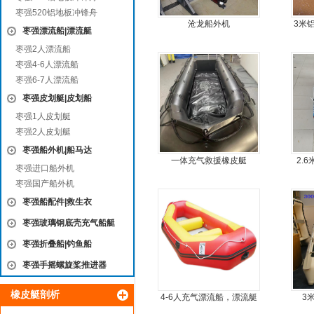
枣强520铝地板冲锋舟
沧龙船外机
3米
枣强漂流船|漂流艇
5人
枣强2人漂流船
枣强4-6人漂流船
枣强6-7人漂流船
枣强皮划艇|皮划船
枣强1人皮划艇
枣强2人皮划艇
枣强船外机|船马达
一体充气救援橡皮艇
2.
枣强进口船外机
枣强国产船外机
枣强船配件|救生衣
枣强玻璃钢底壳充气船艇
枣强折叠船|钓鱼船
枣强手摇螺旋桨推进器
橡皮艇剖析
4-6人充气漂流船，漂流艇
3