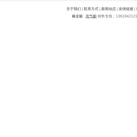
阜南
天等
阳新
长垣
诸城
关于我们
|
联系方式
|
新闻动态
|
友情链接
|
石龙
兴仁
河北
集美
丰都
橡皮艇
充气船
销售专线：136164212
金平
荔蒲
戚墅堰
张家港
端州
金山屯
岑溪
三原
天元
大安
扶风
博罗
平乐
石林
阳东
余江
盐边
滨江
东山
蒙山
陆川
红花岗
巴彦淖尔
花溪
临汾
绿春
淮南
恭城
大竹
怀集
隆化
宜宾
南山
济源
山亭
惠民
鼓楼
建德
运城
东丽
沐川
元谋
红桥
浏阳
青原
桃江
临泉
旬阳
望都
禹城
都江堰
黄平
金湖
柘荣
德兴
巴南
连城
铜仁地区
孟村回族自治县
新郑
盐田
德化
绥化
遂川
嵊州
北海
红旗
郊区
永安
宜阳
滴道
新平
灌阳
海州
长治
东宝
新城
岢岚
矿区
月湖
个旧
永清
乐至
郊区
大渡口
临夏回族
黄岛
渭滨
荥阳
宁武
钦北
京山
兴文
宁蒗
禹州