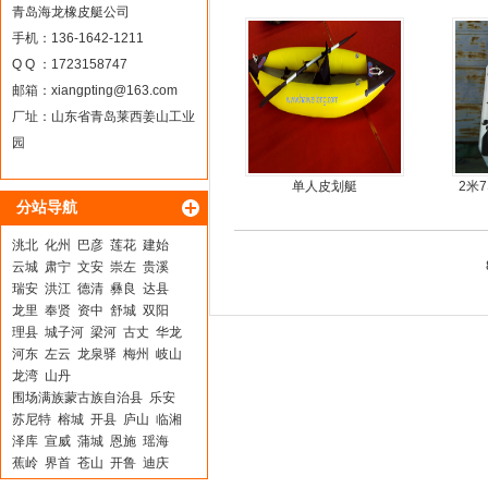
青岛海龙橡皮艇公司
手机：136-1642-1211
Q Q ：1723158747
邮箱：
xiangpting@163.com
厂址：山东省青岛莱西姜山工业
园
单人皮划艇
2米
分站导航
洮北
化州
巴彦
莲花
建始
云城
肃宁
文安
崇左
贵溪
瑞安
洪江
德清
彝良
达县
龙里
奉贤
资中
舒城
双阳
理县
城子河
梁河
古丈
华龙
河东
左云
龙泉驿
梅州
岐山
龙湾
山丹
围场满族蒙古族自治县
乐安
苏尼特
榕城
开县
庐山
临湘
泽库
宣威
蒲城
恩施
瑶海
蕉岭
界首
苍山
开鲁
迪庆
西岗
邯山
湖里
金州
新乐